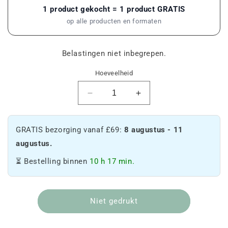
1 product gekocht = 1 product GRATIS
op alle producten en formaten
Belastingen niet inbegrepen.
Hoeveelheid
Verminder
Verhoog
de
de
hoeveelheid
hoeveelheid
Zkittlez
Zkittlez
GRATIS bezorging vanaf £69:
8 augustus - 11
-
-
augustus.
Monster
Monster
⏳ Bestelling binnen
10 h 17 min.
Niet gedrukt