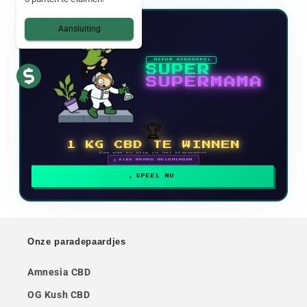
Aansluiting
NIEUW VIDEOSPEL
SUPER
SUPERMAMA
🏆
1 KG CBD TE WINNEN
Doe mee en klim in het klassement
🗓 ELKE MAAND BELONINGEN
SPEEL NU
Onze paradepaardjes
Amnesia CBD
OG Kush CBD