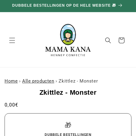
en
DUBBELE BESTELLINGEN OP DE HELE WEBSITE 🎁
doorgaan
naar
inhoud
Mand
Home
›
Alle producten
›
Zkittlez - Monster
a naar
Zkittlez - Monster
roductinformatie
Gebruikelijke
0,00€
prijs
🎁
DUBBELE BESTELLINGEN