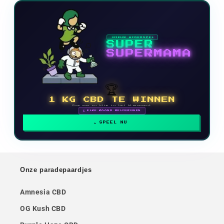
NIEUW VIDEOSPEL
SUPER
SUPERMAMA
🏆
1 KG CBD TE WINNEN
Doe mee en klim in het klassement
🗓 ELKE MAAND BELONINGEN
SPEEL NU
Onze paradepaardjes
Amnesia CBD
OG Kush CBD