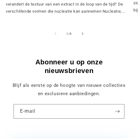
zi
verandert de textuur van een extract in de loop van de tijd? De
bij
verschillende vormen die nucleatie kan aannemen Nucleatie,...
van
1
/
4
Abonneer u op onze
nieuwsbrieven
Blijf als eerste op de hoogte van nieuwe collecties
en exclusieve aanbiedingen.
E-mail