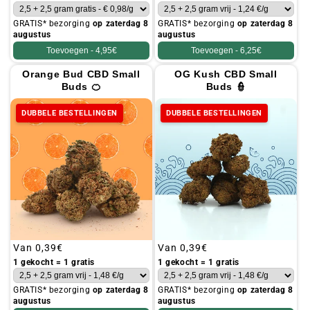
GRATIS* bezorging
op zaterdag 8
GRATIS* bezorging
op zaterdag 8
augustus
augustus
Toevoegen -
4,95€
Toevoegen -
6,25€
Orange Bud CBD Small
OG Kush CBD Small
Buds 🍊
Buds 👮
DUBBELE BESTELLINGEN
DUBBELE BESTELLINGEN
Gebruikelijke
Van
0,39€
Gebruikelijke
Van
0,39€
prijs
prijs
1 gekocht = 1 gratis
1 gekocht = 1 gratis
GRATIS* bezorging
op zaterdag 8
GRATIS* bezorging
op zaterdag 8
augustus
augustus