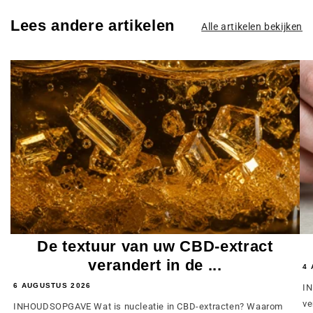
Lees andere artikelen
Alle artikelen bekijken
De textuur van uw CBD-extract
verandert in de ...
4 
6 AUGUSTUS 2026
IN
ve
INHOUDSOPGAVE Wat is nucleatie in CBD-extracten? Waarom