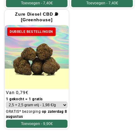
Toevoegen -
7,40€
Toevoegen -
7,40€
Zure Diesel CBD ⛽
[Greenhouse]
DUBBELE BESTELLINGEN
Gebruikelijke
Van
0,79€
prijs
1 gekocht = 1 gratis
GRATIS* bezorging
op zaterdag 8
augustus
Toevoegen -
9,90€