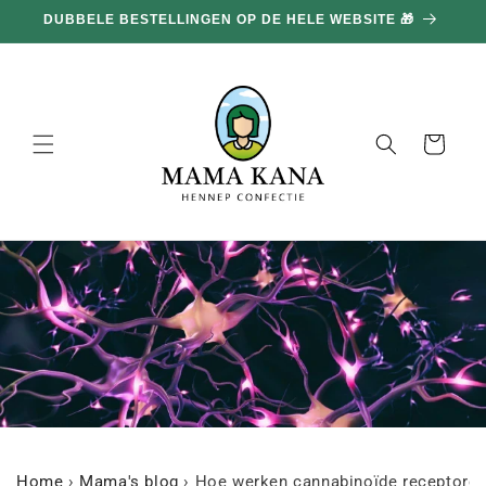
en
DUBBELE BESTELLINGEN OP DE HELE WEBSITE 🎁
doorgaan
naar
inhoud
Mand
Home
›
Mama's blog
›
Hoe werken cannabinoïde receptore