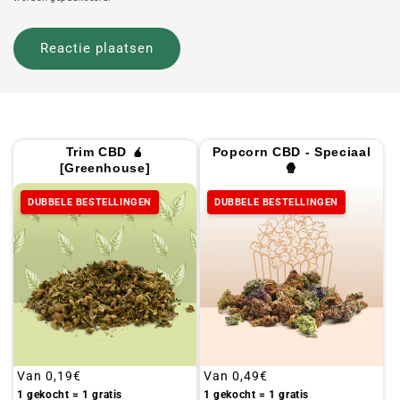
Trim CBD 🧉
Popcorn CBD - Speciaal
[Greenhouse]
🍿
DUBBELE BESTELLINGEN
DUBBELE BESTELLINGEN
Gebruikelijke
Van
0,19€
Gebruikelijke
Van
0,49€
prijs
prijs
1 gekocht = 1 gratis
1 gekocht = 1 gratis