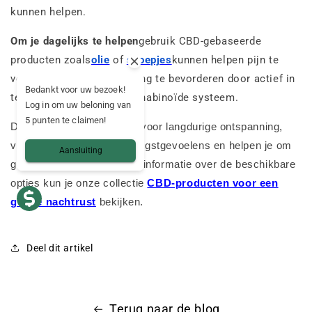
kunnen helpen.
Om je dagelijks te helpen
gebruik CBD-gebaseerde
producten zoals
olie
of
snoepjes
kunnen helpen pijn te
verminderen en ontspanning te bevorderen door actief in
Bedankt voor uw bezoek!
te werken op het endocannabinoïde systeem.
Log in om uw beloning van
5 punten te claimen!
De
CBD-bloemen
zorgen voor langdurige ontspanning,
verminderen chronische angstgevoelens en helpen je om
Aansluiting
goed te slapen. Voor meer informatie over de beschikbare
opties kun je onze collectie
CBD-producten voor een
goede nachtrust
bekijken.
Deel dit artikel
Terug naar de blog