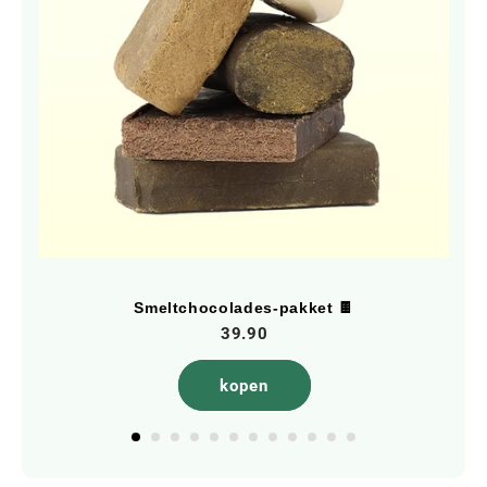
Smeltchocolades-pakket 🍫
39.90
kopen