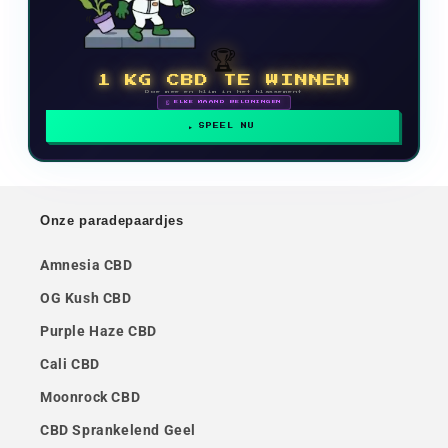
🏆
1 KG CBD TE WINNEN
Doe mee en klim in het klassement
🗓 ELKE MAAND BELONINGEN
SPEEL NU
Onze paradepaardjes
Amnesia CBD
OG Kush CBD
Purple Haze CBD
Cali CBD
Moonrock CBD
CBD Sprankelend Geel