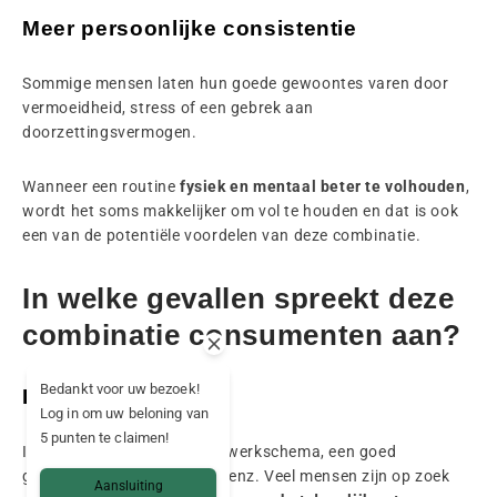
Meer persoonlijke consistentie
Sommige mensen laten hun goede gewoontes varen door
vermoeidheid, stress of een gebrek aan
doorzettingsvermogen.
Wanneer een routine
fysiek en mentaal beter te volhouden
,
wordt het soms makkelijker om vol te houden en dat is ook
een van de potentiële voordelen van deze combinatie.
In welke gevallen spreekt deze
combinatie consumenten aan?
Bedankt voor uw bezoek!
Drukke periodes
Log in om uw beloning van
5 punten te claimen!
Intensieve weken, een druk werkschema, een goed
georganiseerd gezinsleven, enz. Veel mensen zijn op zoek
Aansluiting