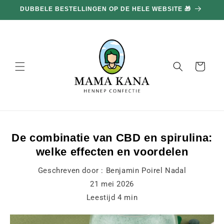
en
DUBBELE BESTELLINGEN OP DE HELE WEBSITE 🎁
doorgaan
naar
inhoud
Mand
De combinatie van CBD en spirulina:
welke effecten en voordelen
Geschreven door :
Benjamin Poirel Nadal
21 mei 2026
Leestijd
4
min