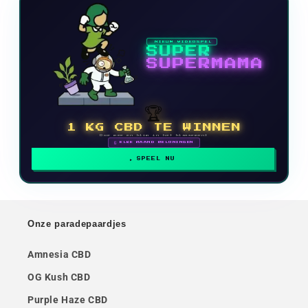
NIEUW VIDEOSPEL
SUPER
SUPERMAMA
🏆
1 KG CBD TE WINNEN
Doe mee en klim in het klassement
🗓 ELKE MAAND BELONINGEN
SPEEL NU
Onze paradepaardjes
Amnesia CBD
OG Kush CBD
Purple Haze CBD