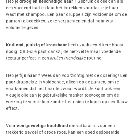
Heb je
droog en beschadigd haar
? Gebruik de olie dan als
een voedend bad en laat het intrekken voordat je je haar
wast met shampoo. Een paar druppels zijn voldoende om de
punten te bedekken, ze te verzachten en dof haar wat
volume te geven.
Krullend, pluizig of kroeshaar
heeft vaak een rijkere boost
nodig. CBD-olie past dankzij de niet-vette maar voedende
textuur perfect in een
krullenvriendelijke
routine.
Heb je
fijn haar
? Wees dan voorzichtig met de dosering! Een
paar druppels zijn voldoende, alleen op de punten, om te
voorkomen dat het haar te zwaar wordt. Je kunt ook een
vleugje olie aan je gebruikelijke masker toevoegen om de
werking te versterken zonder het risico te lopen op een flauw
effect.
Voor
een gevoelige hoofdhuid
die vatbaar is voor een
trekkerig gevoel of droge roos, kan een goed gedoseerde