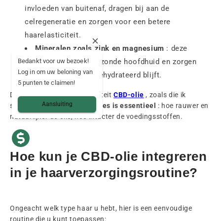
invloeden van buitenaf, dragen bij aan de
celregeneratie en zorgen voor een betere
haarelasticiteit.
Mineralen zoals zink en magnesium
: deze
dragen bij aan een gezonde hoofdhuid en zorgen
Bedankt voor uw bezoek!
Log in om uw beloning van
ervoor dat het haar gehydrateerd blijft.
5 punten te claimen!
Dit alles vind je in een
Kwaliteit
CBD-olie
, zoals die ik
Aansluiting
selecteer. Het
extractieproces is essentieel
: hoe rauwer en
natuurlijker de olie, hoe intacter de voedingsstoffen.
Hoe kun je CBD-olie integreren
in je haarverzorgingsroutine?
Ongeacht welk type haar u hebt, hier is een eenvoudige
routine die u kunt toepassen: