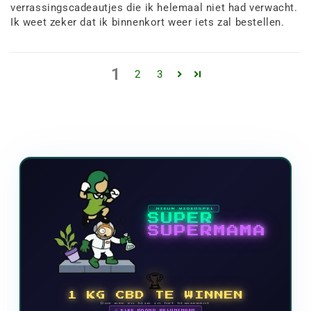
verrassingscadeautjes die ik helemaal niet had verwacht.
Ik weet zeker dat ik binnenkort weer iets zal bestellen.
1
2
3
NIEUW VIDEOSPEL
SUPER
SUPERMAMA
🏆
1 KG CBD TE WINNEN
Doe mee en klim in het klassement
🗓 ELKE MAAND BELONINGEN