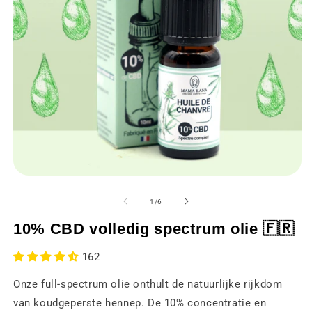
Media
M
1
2
openen
o
van
1
/
6
in
in
een
e
10% CBD volledig spectrum olie 🇫🇷
modaal
m
venster
v
162
Onze full-spectrum olie onthult de natuurlijke rijkdom
van koudgeperste hennep. De 10% concentratie en