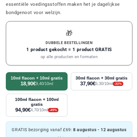
essentiële voedingsstoffen maken het je dagelijkse
bondgenoot voor welzijn.
🎁
DUBBELE BESTELLINGEN
1 product gekocht = 1 product GRATIS
op alle producten en formaten
10ml flacon + 10ml gratis
30ml flacon + 30ml gratis
18,90€
37,90€
9,40/10ml
6,30/10ml
-32%
100ml flacon + 100ml
gratis
94,90€
4,70/10ml
-49%
GRATIS bezorging vanaf £69:
8 augustus - 12 augustus