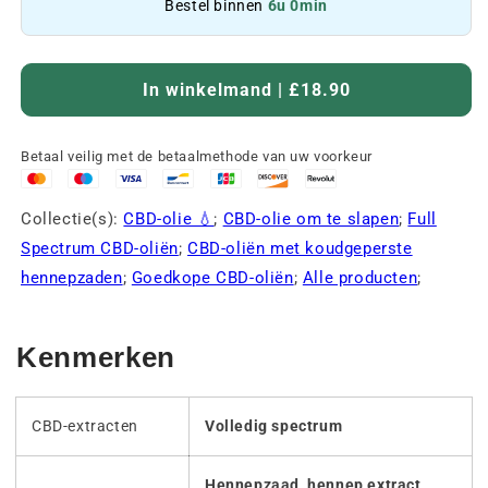
Bestel binnen
6u 0min
In winkelmand | £18.90
Betaal veilig met de betaalmethode van uw voorkeur
Collectie(s):
CBD-olie 💧
;
CBD-olie om te slapen
;
Full
Spectrum CBD-oliën
;
CBD-oliën met koudgeperste
hennepzaden
;
Goedkope CBD-oliën
;
Alle producten
;
Kenmerken
CBD-extracten
Volledig spectrum
Hennepzaad, hennep extract,