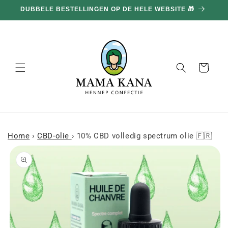
en
DUBBELE BESTELLINGEN OP DE HELE WEBSITE 🎁
doorgaan
naar
inhoud
Mand
Home
›
CBD-olie
›
10% CBD volledig spectrum olie 🇫🇷
a naar
roductinformatie