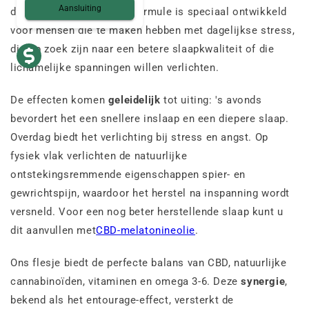
Aansluiting
dagelijkse welzijn. Deze formule is speciaal ontwikkeld
voor mensen die te maken hebben met dagelijkse stress,
die op zoek zijn naar een betere slaapkwaliteit of die
lichamelijke spanningen willen verlichten.
De effecten komen
geleidelijk
tot uiting: 's avonds
bevordert het een snellere inslaap en een diepere slaap.
Overdag biedt het verlichting bij stress en angst. Op
fysiek vlak verlichten de natuurlijke
ontstekingsremmende eigenschappen spier- en
gewrichtspijn, waardoor het herstel na inspanning wordt
versneld. Voor een nog beter herstellende slaap kunt u
dit aanvullen met
CBD-melatonineolie
.
Ons flesje biedt de perfecte balans van CBD, natuurlijke
cannabinoïden, vitaminen en omega 3-6. Deze
synergie
,
bekend als het entourage-effect, versterkt de