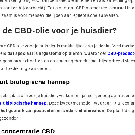
enartsen graag voor om de molecule in te nemen als aanvulling op 
 kanker, bijvoorbeeld). Tot slot staat CBD momenteel centraal in 
lzaam is voor mensen die lijden aan epileptische aanvallen.
e de CBD-olie voor je huisdier?
ste CBD olie voor je huisdier is makkelijker dan je denkt. Veel mer
keld
dat speciaal is afgestemd op dieren
, waaronder
CBD-product
lgens hun behoeften en op smaak gebracht met bijvoorbeeld vlees o
or toediening aan dieren.
 uit biologische hennep
gebruik is of voor je huisdier, we kunnen je niet genoeg aanraden om
it biologische hennep
. Deze kweekmethode - waaraan ik al een ar
 het gebruik van pesticiden en andere chemicaliën
. De plant die 
 gezonder.
e concentratie CBD