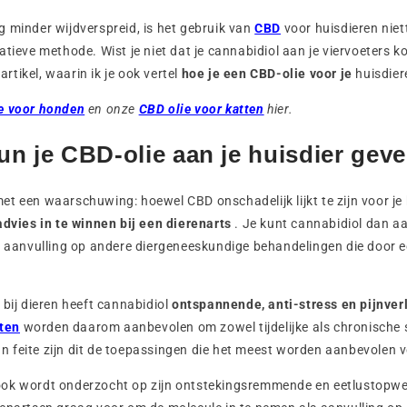
 minder wijdverspreid, is het gebruik van
CBD
voor huisdieren nie
tieve methode. Wist je niet dat je cannabidiol aan je viervoeters k
 artikel, waarin ik je ook vertel
hoe je een CBD-olie voor je
huisdie
e voor honden
en onze
CBD olie voor katten
hier.
n je CBD-olie aan je huisdier gev
t een waarschuwing: hoewel CBD onschadelijk lijkt te zijn voor je 
 advies in te winnen bij een dierenarts
. Je kunt cannabidiol dan aa
s aanvulling op andere diergeneeskundige behandelingen die door e
 bij dieren heeft cannabidiol
ontspannende, anti-stress en pijnver
ten
worden daarom aanbevolen om zowel tijdelijke als chronische s
 In feite zijn dit de toepassingen die het meest worden aanbevolen v
ok wordt onderzocht op zijn ontstekingsremmende en eetlustopwe