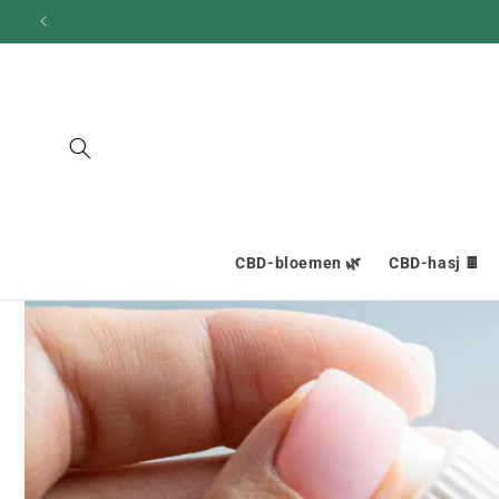
en
doorgaan
naar
inhoud
CBD-bloemen 🌿
CBD-hasj 🍫