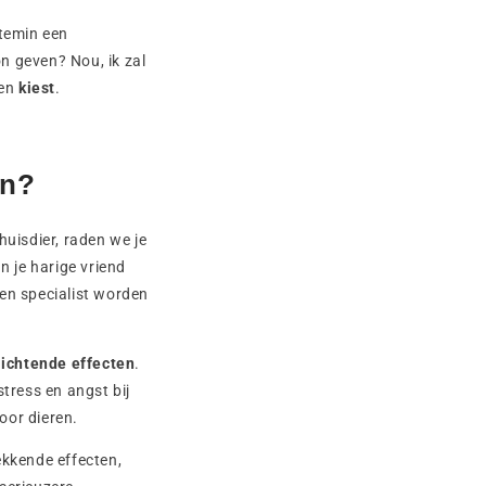
ttemin een
on geven? Nou, ik zal
ren
kiest
.
en?
huisdier, raden we je
n je harige vriend
en specialist worden
lichtende effecten
.
tress en angst bij
oor dieren.
kkende effecten,