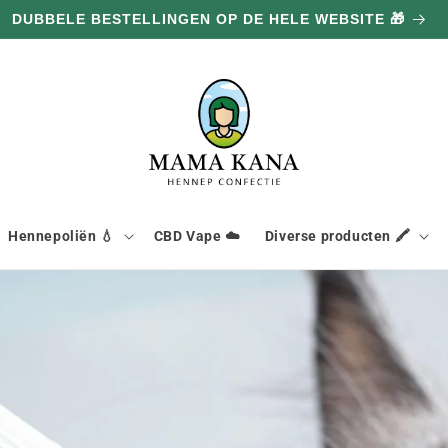
DUBBELE BESTELLINGEN OP DE HELE WEBSITE 🎁
Hennepoliën 💧
CBD Vape ☁️
Diverse producten 🖍️