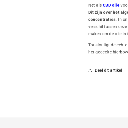
Net als
CBD olie
voor
Dit zijn over het al
concentraties
. In o
verschil tussen deze
maken om de olie in 
Tot slot ligt de echt
het gedeelte hierbo
Deel dit artikel