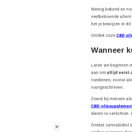
Weinig bekend en nog
veelbelovende alterna
het je bewijzen in dit
Ontdek onze
CBD oli
Wanneer ku
Laten we beginnen me
aan om
altijd eerst
toedienen, vooral al
voorgeschreven.
Zowel bij mensen als
CBD-oliesupplemen
dieren te verlichten.
Omdat cannabidiol o