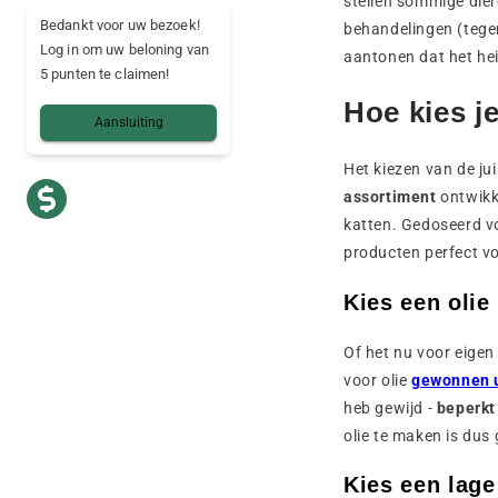
stellen sommige dier
Bedankt voor uw bezoek!
behandelingen (tegen
Log in om uw beloning van
aantonen dat het hei
5 punten te claimen!
Hoe kies j
Aansluiting
Het kiezen van de jui
assortiment
ontwik
katten. Gedoseerd vo
producten perfect vo
Kies een olie
Of het nu voor eigen 
voor olie
gewonnen u
heb gewijd -
beperkt
olie te maken is dus
Kies een lag