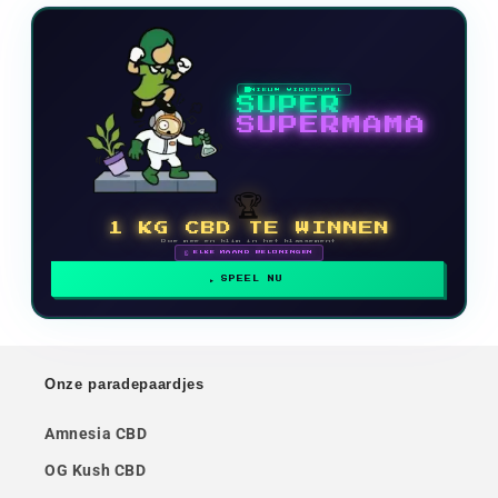
NIEUW VIDEOSPEL
SUPER
SUPERMAMA
🏆
1 KG CBD TE WINNEN
Doe mee en klim in het klassement
🗓 ELKE MAAND BELONINGEN
SPEEL NU
Onze paradepaardjes
Amnesia CBD
OG Kush CBD