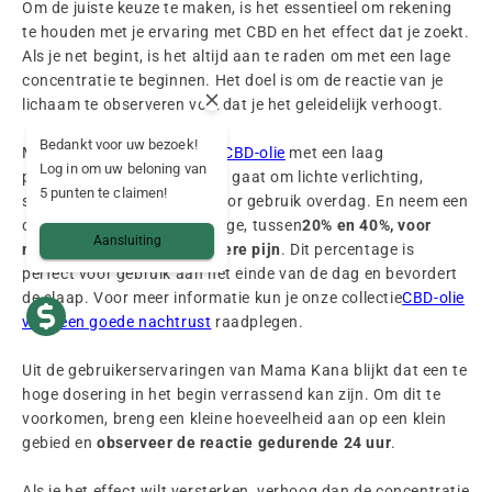
Om de juiste keuze te maken, is het essentieel om rekening
te houden met je ervaring met CBD en het effect dat je zoekt.
Als je net begint, is het altijd aan te raden om met een lage
concentratie te beginnen. Het doel is om de reactie van je
lichaam te observeren voordat je het geleidelijk verhoogt.
Bedankt voor uw bezoek!
Mama raadt je aan om
een CBD-olie
met een laag
Log in om uw beloning van
percentage
te kiezen
als het gaat om lichte verlichting,
5 punten te claimen!
stress of incidentele pijn, voor gebruik overdag. En neem een
olie met een hoger percentage, tussen
20% en 40%, voor
Aansluiting
meer chronische en intensere pijn
. Dit percentage is
perfect voor gebruik aan het einde van de dag en bevordert
de slaap. Voor meer informatie kun je onze collectie
CBD-olie
voor een goede nachtrust
raadplegen.
Uit de gebruikerservaringen van Mama Kana blijkt dat een te
hoge dosering in het begin verrassend kan zijn. Om dit te
voorkomen, breng een kleine hoeveelheid aan op een klein
gebied en
observeer de reactie gedurende 24 uur
.
Als je het effect wilt versterken, verhoog dan de concentratie