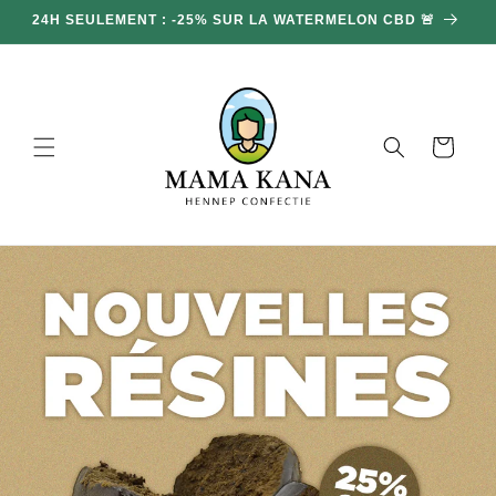
en
24H SEULEMENT : -25% SUR LA WATERMELON CBD 🚨
DU
doorgaan
naar
inhoud
Mand