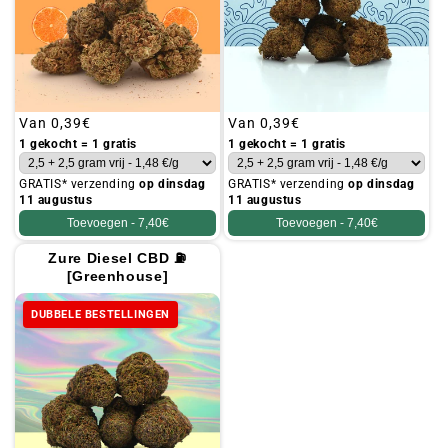
Gebruikelijke
Van
0,39€
Gebruikelijke
Van
0,39€
prijs
prijs
1 gekocht = 1 gratis
1 gekocht = 1 gratis
GRATIS* verzending
op dinsdag
GRATIS* verzending
op dinsdag
11 augustus
11 augustus
Toevoegen -
7,40€
Toevoegen -
7,40€
Zure Diesel CBD ⛽
[Greenhouse]
DUBBELE BESTELLINGEN