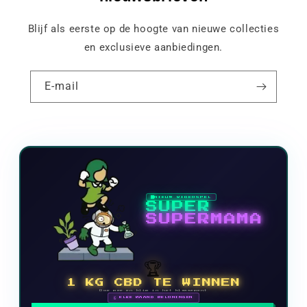
Blijf als eerste op de hoogte van nieuwe collecties
en exclusieve aanbiedingen.
E-mail
NIEUW VIDEOSPEL
SUPER
SUPERMAMA
🏆
1 KG CBD TE WINNEN
Doe mee en klim in het klassement
🗓 ELKE MAAND BELONINGEN