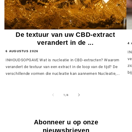
De textuur van uw CBD-extract
verandert in de ...
4 
6 AUGUSTUS 2026
IN
ve
INHOUDSOPGAVE Wat is nucleatie in CBD-extracten? Waarom
zi
verandert de textuur van een extract in de loop van de tijd? De
bij
verschillende vormen die nucleatie kan aannemen Nucleatie,...
van
1
/
4
Abonneer u op onze
nieuwsbrieven