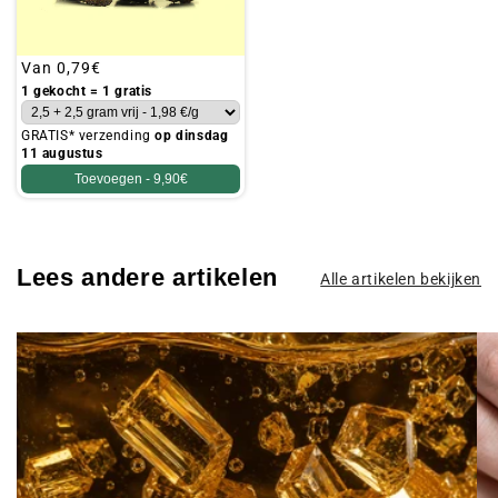
Gebruikelijke
Van
0,79€
prijs
1 gekocht = 1 gratis
GRATIS* verzending
op dinsdag
11 augustus
Toevoegen -
9,90€
Lees andere artikelen
Alle artikelen bekijken