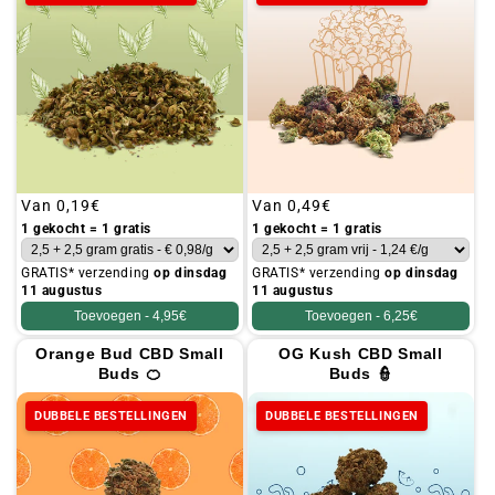
Gebruikelijke
Van
0,19€
Gebruikelijke
Van
0,49€
prijs
prijs
1 gekocht = 1 gratis
1 gekocht = 1 gratis
GRATIS* verzending
op dinsdag
GRATIS* verzending
op dinsdag
11 augustus
11 augustus
Toevoegen -
4,95€
Toevoegen -
6,25€
Orange Bud CBD Small
OG Kush CBD Small
Buds 🍊
Buds 👮
DUBBELE BESTELLINGEN
DUBBELE BESTELLINGEN