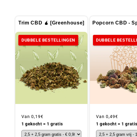
Trim CBD 🧉 [Greenhouse]
Popcorn CBD - Sp
DUBBELE BESTELLINGEN
DUBBELE BESTELL
Gebruikelijke
Van
0,19€
Gebruikelijke
Van
0,49€
prijs
prijs
1 gekocht = 1 gratis
1 gekocht = 1 grati