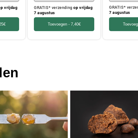
GRATIS* verze
op vrijdag
GRATIS* verzending
op vrijdag
7 augustus
7 augustus
Toevoeg
25€
Toevoegen -
7,40€
len