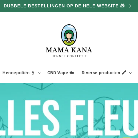
DUBBELE BESTELLINGEN OP DE HELE WEBSITE 🎁
Hennepoliën 💧
CBD Vape ☁️
Diverse producten 🖍️