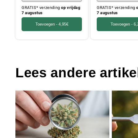
GRATIS* verzending
op vrijdag
GRATIS* verzending
7 augustus
7 augustus
Toevoegen -
4,95€
Toevoegen -
6,
Lees andere artike