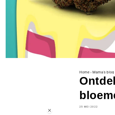
Home
›
Mama's blog
Ontde
bloem
25 MEI 2022