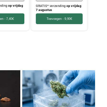
nding
op vrijdag
GRATIS* verzending
op vrijdag
7 augustus
en -
7,40€
Toevoegen -
9,90€