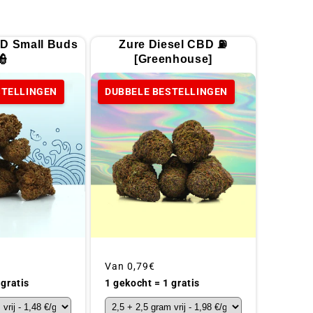
D Small Buds
Zure Diesel CBD ⛽
👮
[Greenhouse]
STELLINGEN
DUBBELE BESTELLINGEN
Gebruikelijke
Van
0,79€
prijs
 gratis
1 gekocht = 1 gratis