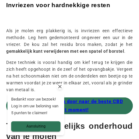
Invriezen voor hardnekkige resten
Als je molen erg plakkerig is, is invriezen een effectieve
methode. Leg hem gedemonteerd ongeveer een uur in de
vriezer. De kou zal het residu bros maken, zodat je het
gemakkelijk kunt verwijderen met een spatel of borstel
.
Deze techniek is vooral handig om kief terug te krijgen die
zich heeft opgehoopt in de zeef of het opvangbakje. Vergeet
na het schoonmaken niet om de onderdelen een beetje op te
warmen voordat je ze weer in elkaar zet, vooral als je grinder
van metaal is.
Bedankt voor uw bezoek!
Klaar met malen? Ga door naar de beste CBD
Log in om uw beloning van
van dit moment!
5 punten te claimen!
Tips voor dagelijks onderhoud
Aansluiting
van je molen