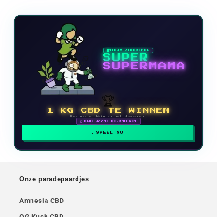
NIEUW VIDEOSPEL
SUPER
SUPERMAMA
🏆
1 KG CBD TE WINNEN
Doe mee en klim in het klassement
🗓 ELKE MAAND BELONINGEN
SPEEL NU
Onze paradepaardjes
Amnesia CBD
OG Kush CBD