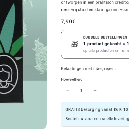
ontworpen in een praktisch credit
roestvrij staal en staat garant voo
Gebruikelijke
7,90€
prijs
DUBBELE BESTELLINGEN
🎁
1 product gekocht = 
op alle producten en for
Belastingen niet inbegrepen.
Hoeveelheid
Verminder
Verhoog
de
de
hoeveelheid
hoeveelheid
GRATIS bezorging vanaf £69:
10
Grinder
Grinder
Card
Card
Bestel nu voor een snelle levering
🃏
🃏