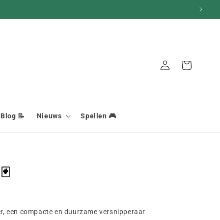
Aansluiting
Mand
Blog 📝
Nieuws
Spellen 🎮
🃏
r, een compacte en duurzame versnipperaar