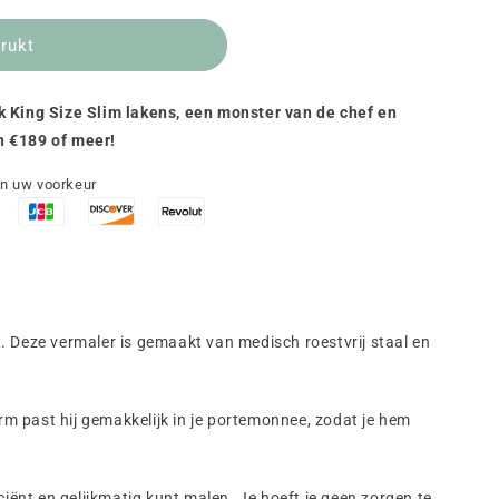
rukt
ak King Size Slim lakens, een monster van de chef en
n €189 of meer!
an uw voorkeur
Deze vermaler is gemaakt van medisch roestvrij staal en
m past hij gemakkelijk in je portemonnee, zodat je hem
iënt en gelijkmatig kunt malen. Je hoeft je geen zorgen te