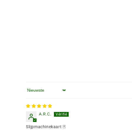
Sorteren op
A.R.C.
Slijpmachinekaart 🃏