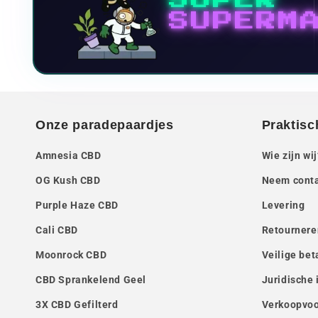
SUPERM
Onze paradepaardjes
Praktisc
Amnesia CBD
Wie zijn wij
OG Kush CBD
Neem conta
Purple Haze CBD
Levering
Cali CBD
Retournere
Moonrock CBD
Veilige bet
CBD Sprankelend Geel
Juridische 
3X CBD Gefilterd
Verkoopvo