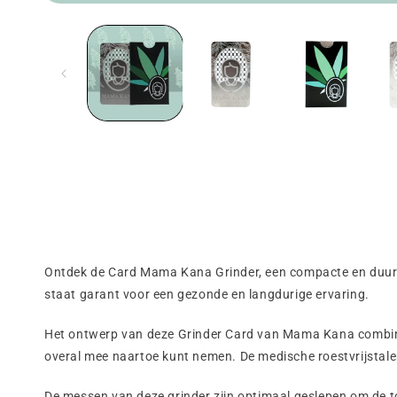
Media
1
openen
in
een
modaal
venster
Ontdek de Card Mama Kana Grinder, een compacte en duurza
staat garant voor een gezonde en langdurige ervaring.
Het ontwerp van deze Grinder Card van Mama Kana combineer
overal mee naartoe kunt nemen. De medische roestvrijstale
De messen van deze grinder zijn optimaal geslepen om de top