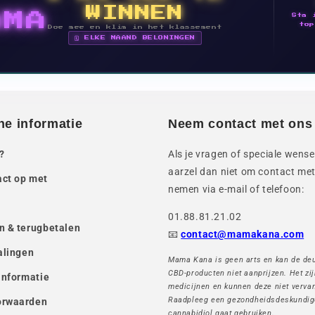
WINNEN
AMA
Sta 
top
Doe mee en klim in het klassement
🗓 ELKE MAAND BELONINGEN
he informatie
Neem contact met ons
?
Als je vragen of speciale wense
aarzel dan niet om contact met
ct op met
nemen via e-mail of telefoon:
01.88.81.21.02
n & terugbetalen
📧
contact@mamakana.com
alingen
Mama Kana is geen arts en kan de de
CBD-producten niet aanprijzen. Het zi
informatie
medicijnen en kunnen deze niet verva
Raadpleeg een gezondheidsdeskundig
orwaarden
cannabidiol gaat gebruiken.