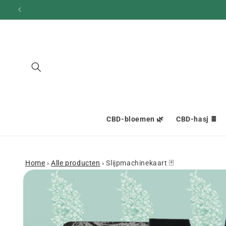
en
doorgaan
naar
inhoud
CBD-bloemen 🌿
CBD-hasj 🍫
Home
›
Alle producten
›
Slijpmachinekaart 🃏
Ga naar
productinformatie