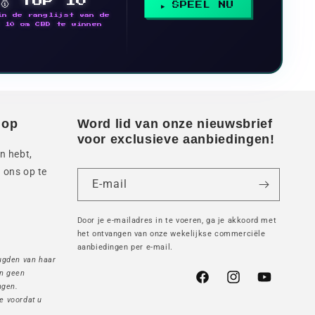
🥇 TOP 10
SPEEL NU
in de ranglijst van de
 10 om CBD te winnen
 op
Word lid van onze nieuwsbrief
voor exclusieve aanbiedingen!
n hebt,
 ons op te
E-mail
Door je e-mailadres in te voeren, ga je akkoord met
het ontvangen van onze wekelijkse commerciële
aanbiedingen per e-mail.
ugden van haar
jn geen
Facebook
Instagram
YouTube
ngen.
e voordat u