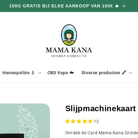
DUBBELE BESTELLINGEN OP DE HELE WEBSITE 🎁
Hennepoliën 💧
CBD Vape ☁️
Diverse producten 🖍️
Slijpmachinekaart 
12
Ontdek de Card Mama Kana Grinde