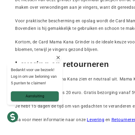
maken over verwondingen aan je vingers, want dit gereedsc
Voor praktische bescherming en opslag wordt de Card Mam
Bovendien is hij gemakkelijk te gebruiken en schoon te make
Kortom, de Card Mama Kana Grinder is de ideale keuze voor k
bloemen, terwijl je vingers gezond blijven.
Levering en retourneren
Bedankt voor uw bezoek!
Log in om uw beloning van
Alle pakketten van Mama Kana zien er neutraal uit. Mama K
5 punten te claimen!
De minimale bestelling is 20 euro. Gratis bezorging vanaf
5
Aansluiting
Je hebt 15 dagen de tijd om van gedachten te veranderen en 
Ga voor meer informatie naar onze
Levering
en
Retournere