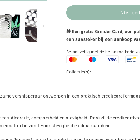
Niet ged
🎁 Een gratis Grinder Card, een p
een aansteker bij een aankoop va
Betaal veilig met de betaalmethode v
Collectie(s):
me versnipperaar ontworpen in een praktisch creditcardformaat. 
t discretie, compactheid en stevigheid. Dankzij de creditcardvor
n constructie zorgt voor stevigheid en duurzaamheid.
pen (koppen) van je favoriete kruiden te raspen, waardoor je effic