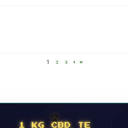
1
2
3
🏆
1 KG CBD TE