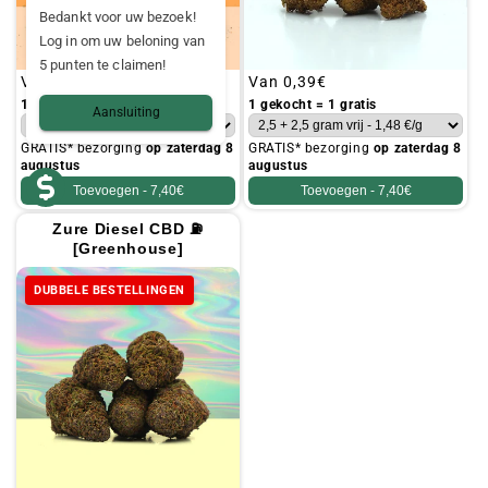
Bedankt voor uw bezoek!
Log in om uw beloning van
5 punten te claimen!
Gebruikelijke
Van
0,39€
Gebruikelijke
Van
0,39€
prijs
prijs
1 gekocht = 1 gratis
1 gekocht = 1 gratis
Aansluiting
GRATIS* bezorging
op zaterdag 8
GRATIS* bezorging
op zaterdag 8
augustus
augustus
Toevoegen -
7,40€
Toevoegen -
7,40€
Zure Diesel CBD ⛽
[Greenhouse]
DUBBELE BESTELLINGEN