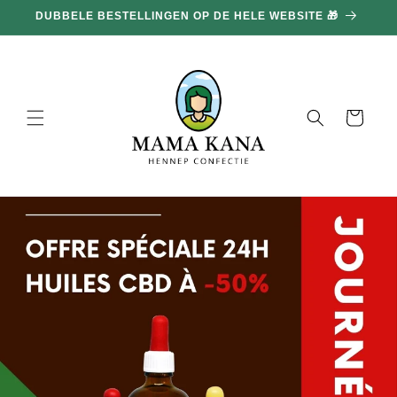
en
DUBBELE BESTELLINGEN OP DE HELE WEBSITE 🎁
doorgaan
naar
inhoud
Mand