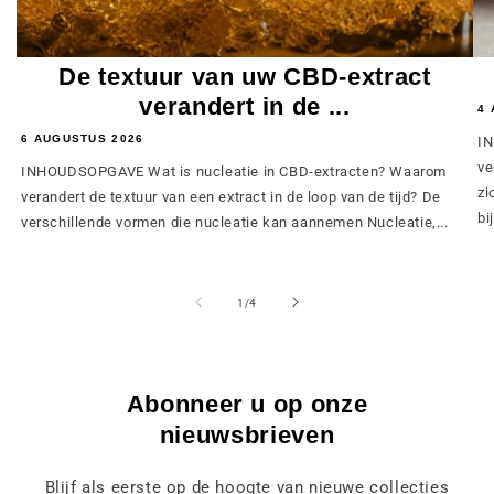
De textuur van uw CBD-extract
verandert in de ...
4 
6 AUGUSTUS 2026
IN
ve
INHOUDSOPGAVE Wat is nucleatie in CBD-extracten? Waarom
zi
verandert de textuur van een extract in de loop van de tijd? De
bij
verschillende vormen die nucleatie kan aannemen Nucleatie,...
van
1
/
4
Abonneer u op onze
nieuwsbrieven
Blijf als eerste op de hoogte van nieuwe collecties