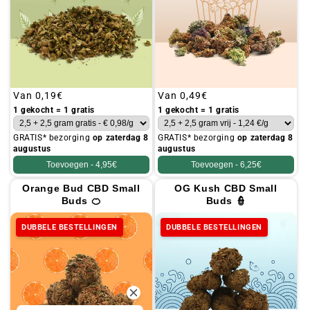
Gebruikelijke
Van
0,19€
Gebruikelijke
Van
0,49€
prijs
prijs
1 gekocht = 1 gratis
1 gekocht = 1 gratis
GRATIS* bezorging
op zaterdag 8
GRATIS* bezorging
op zaterdag 8
augustus
augustus
Toevoegen -
4,95€
Toevoegen -
6,25€
Orange Bud CBD Small
OG Kush CBD Small
Buds 🍊
Buds 👮
DUBBELE BESTELLINGEN
DUBBELE BESTELLINGEN