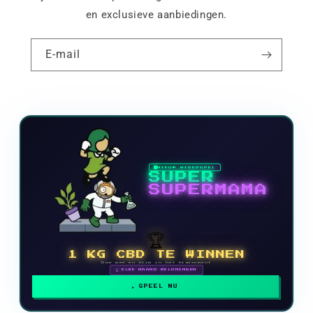
en exclusieve aanbiedingen.
E-mail
NIEUW VIDEOSPEL
SUPER
SUPERMAMA
🏆
1 KG CBD TE WINNEN
Doe mee en klim in het klassement
🗓 ELKE MAAND BELONINGEN
SPEEL NU