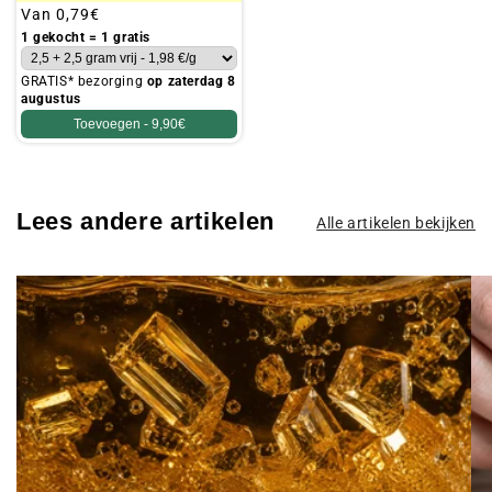
Gebruikelijke
Van
0,79€
prijs
1 gekocht = 1 gratis
GRATIS* bezorging
op zaterdag 8
augustus
Toevoegen -
9,90€
Lees andere artikelen
Alle artikelen bekijken