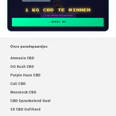
🏆
1 KG CBD TE WINNEN
Doe mee en klim in het klassement
🗓 ELKE MAAND BELONINGEN
SPEEL NU
Onze paradepaardjes
Amnesia CBD
OG Kush CBD
Purple Haze CBD
Cali CBD
Moonrock CBD
CBD Sprankelend Geel
3X CBD Gefilterd