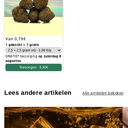
Gebruikelijke
Van
0,79€
prijs
1 gekocht = 1 gratis
GRATIS* bezorging
op zaterdag 8
augustus
Toevoegen -
9,90€
Lees andere artikelen
Alle artikelen bekijken