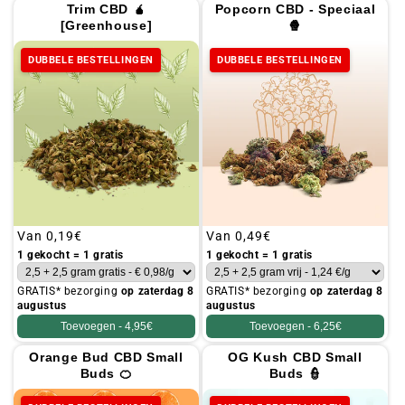
Trim CBD 🧉
Popcorn CBD - Speciaal
[Greenhouse]
🍿
DUBBELE BESTELLINGEN
DUBBELE BESTELLINGEN
Gebruikelijke
Van
0,19€
Gebruikelijke
Van
0,49€
prijs
prijs
1 gekocht = 1 gratis
1 gekocht = 1 gratis
GRATIS* bezorging
op zaterdag 8
GRATIS* bezorging
op zaterdag 8
augustus
augustus
Toevoegen -
4,95€
Toevoegen -
6,25€
Orange Bud CBD Small
OG Kush CBD Small
Buds 🍊
Buds 👮