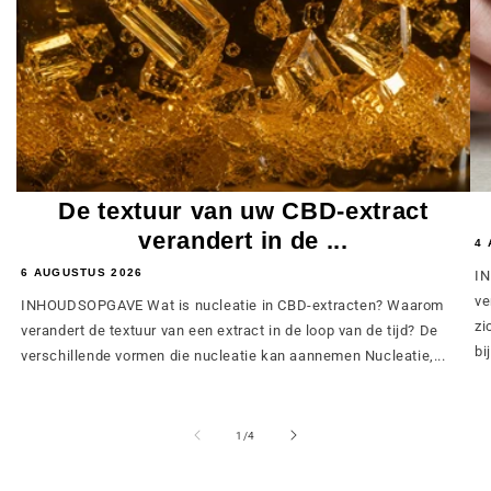
De textuur van uw CBD-extract
verandert in de ...
4 
6 AUGUSTUS 2026
IN
ve
INHOUDSOPGAVE Wat is nucleatie in CBD-extracten? Waarom
zi
verandert de textuur van een extract in de loop van de tijd? De
bij
verschillende vormen die nucleatie kan aannemen Nucleatie,...
van
1
/
4