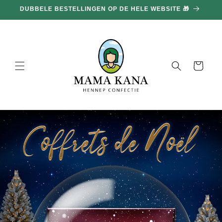
en
DUBBELE BESTELLINGEN OP DE HELE WEBSITE 🎁
doorgaan
naar
inhoud
Mand