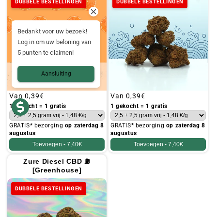
DUBBELE BESTELLINGEN
DUBBELE BESTELLINGEN
Bedankt voor uw bezoek!
Log in om uw beloning van
5 punten te claimen!
Aansluiting
Gebruikelijke
Van
0,39€
Gebruikelijke
Van
0,39€
prijs
prijs
1 gekocht = 1 gratis
1 gekocht = 1 gratis
GRATIS* bezorging
op zaterdag 8
GRATIS* bezorging
op zaterdag 8
augustus
augustus
Toevoegen -
7,40€
Toevoegen -
7,40€
Zure Diesel CBD ⛽
[Greenhouse]
DUBBELE BESTELLINGEN