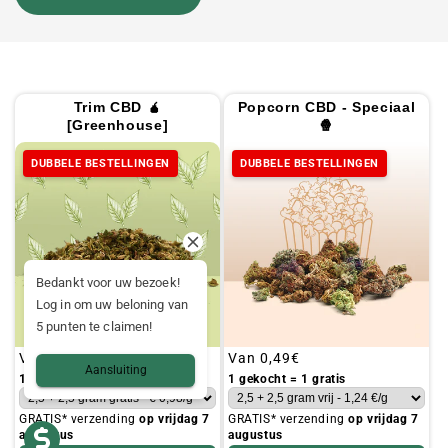
Trim CBD 🧉
Popcorn CBD - Speciaal
[Greenhouse]
🍿
DUBBELE BESTELLINGEN
DUBBELE BESTELLINGEN
Bedankt voor uw bezoek!
Log in om uw beloning van
5 punten te claimen!
Gebruikelijke
Van
0,19€
Gebruikelijke
Van
0,49€
Aansluiting
prijs
prijs
1 gekocht = 1 gratis
1 gekocht = 1 gratis
GRATIS* verzending
op vrijdag 7
GRATIS* verzending
op vrijdag 7
augustus
augustus