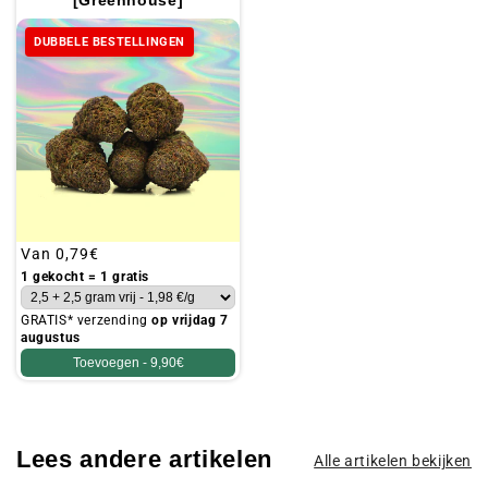
DUBBELE BESTELLINGEN
Gebruikelijke
Van
0,79€
prijs
1 gekocht = 1 gratis
GRATIS* verzending
op vrijdag 7
augustus
Toevoegen -
9,90€
Lees andere artikelen
Alle artikelen bekijken