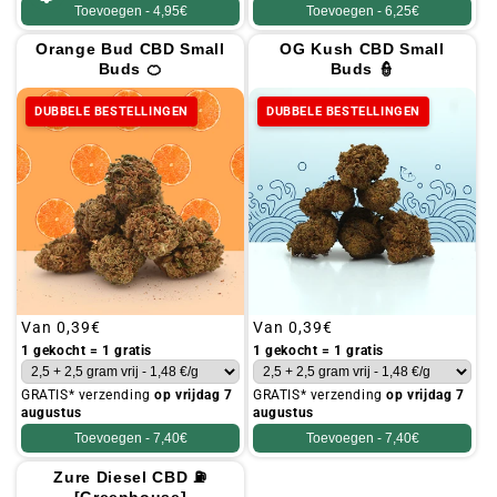
Toevoegen -
4,95€
Toevoegen -
6,25€
Orange Bud CBD Small
OG Kush CBD Small
Buds 🍊
Buds 👮
DUBBELE BESTELLINGEN
DUBBELE BESTELLINGEN
Gebruikelijke
Van
0,39€
Gebruikelijke
Van
0,39€
prijs
prijs
1 gekocht = 1 gratis
1 gekocht = 1 gratis
GRATIS* verzending
op vrijdag 7
GRATIS* verzending
op vrijdag 7
augustus
augustus
Toevoegen -
7,40€
Toevoegen -
7,40€
Zure Diesel CBD ⛽
[Greenhouse]