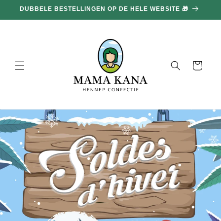
en
DUBBELE BESTELLINGEN OP DE HELE WEBSITE 🎁
doorgaan
naar
inhoud
Mand