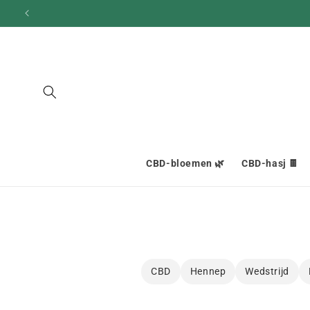
en
doorgaan
naar
inhoud
CBD-bloemen 🌿
CBD-hasj 🍫
CBD
Hennep
Wedstrijd