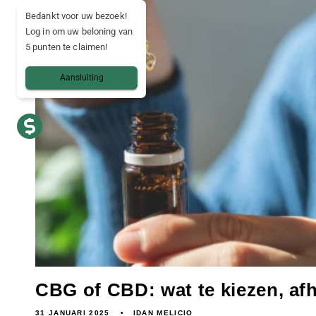
Bedankt voor uw bezoek!
Log in om uw beloning van
5 punten te claimen!
Aansluiting
CBG of CBD: wat te kiezen, afha
31 JANUARI 2025
IDAN MELICIO