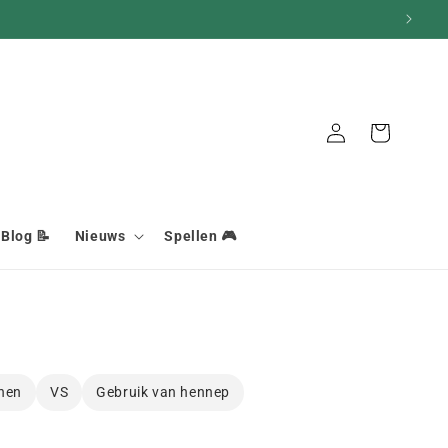
Aansluiting
Mand
Blog 📝
Nieuws
Spellen 🎮
nen
VS
Gebruik van hennep