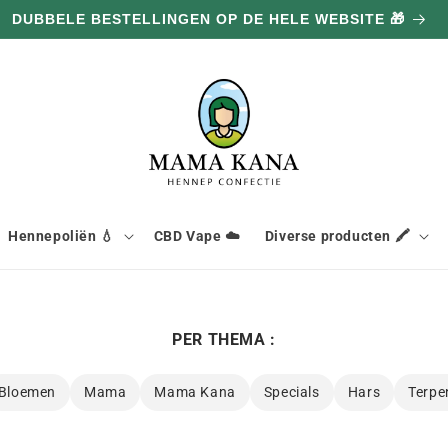
100G GRATIS BIJ ELKE AANKOOP VAN 100€ 🔥
Hennepoliën 💧
CBD Vape ☁️
Diverse producten 🖍️
PER THEMA :
Bloemen
Mama
Mama Kana
Specials
Hars
Terpe