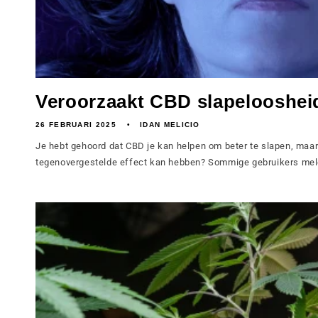
Veroorzaakt CBD slapelooshei
26 FEBRUARI 2025
IDAN MELICIO
Je hebt gehoord dat CBD je kan helpen om beter te slapen, maar 
tegenovergestelde effect kan hebben? Sommige gebruikers mel