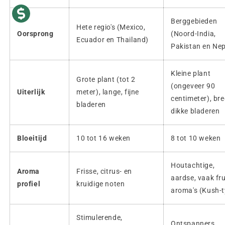
Berggebieden
Hete regio's (Mexico,
Oorsprong
(Noord-India,
Ecuador en Thailand)
Pakistan en Nep
Kleine plant
Grote plant (tot 2
(ongeveer 90
Uiterlijk
meter), lange, fijne
centimeter), bre
bladeren
dikke bladeren
Bloeitijd
10 tot 16 weken
8 tot 10 weken
Houtachtige,
Aroma
Frisse, citrus- en
aardse, vaak fru
profiel
kruidige noten
aroma's (Kush-t
Stimulerende,
Ontspanners,