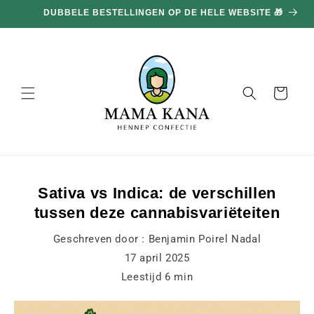
en
doorgaan
naar
inhoud
Mand
Sativa vs Indica: de verschillen
tussen deze cannabisvariëteiten
Geschreven door :
Benjamin Poirel Nadal
17 april 2025
Leestijd
6
min