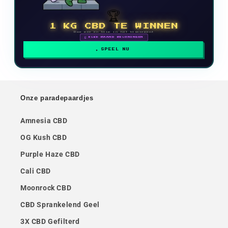
🏆
1 KG CBD TE WINNEN
Doe mee en klim in het klassement
🗓 ELKE MAAND BELONINGEN
SPEEL NU
Onze paradepaardjes
Amnesia CBD
OG Kush CBD
Purple Haze CBD
Cali CBD
Moonrock CBD
CBD Sprankelend Geel
3X CBD Gefilterd