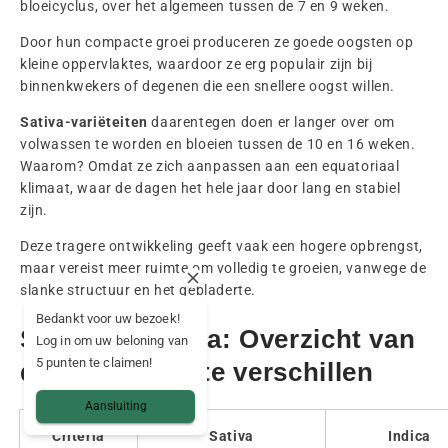
bloeicyclus, over het algemeen tussen de 7 en 9 weken.
Door hun compacte groei produceren ze goede oogsten op
kleine oppervlaktes, waardoor ze erg populair zijn bij
binnenkwekers of degenen die een snellere oogst willen.
Sativa-variëteiten
daarentegen doen er langer over om
volwassen te worden en bloeien tussen de 10 en 16 weken.
Waarom? Omdat ze zich aanpassen aan een equatoriaal
klimaat, waar de dagen het hele jaar door lang en stabiel
zijn.
Deze tragere ontwikkeling geeft vaak een hogere opbrengst,
maar vereist meer ruimte om volledig te groeien, vanwege de
slanke structuur en het gebladerte.
Bedankt voor uw bezoek!
Sativa vs Indica: Overzicht van
Log in om uw beloning van
5 punten te claimen!
de belangrijkste verschillen
Aansluiting
Criteria
Sativa
Indica