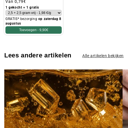
Gebruikelijke
Van
0,79€
prijs
1 gekocht = 1 gratis
GRATIS* bezorging
op zaterdag 8
augustus
Toevoegen -
9,90€
Lees andere artikelen
Alle artikelen bekijken