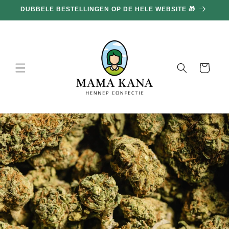
en
DUBBELE BESTELLINGEN OP DE HELE WEBSITE 🎁
doorgaan
naar
inhoud
Mand