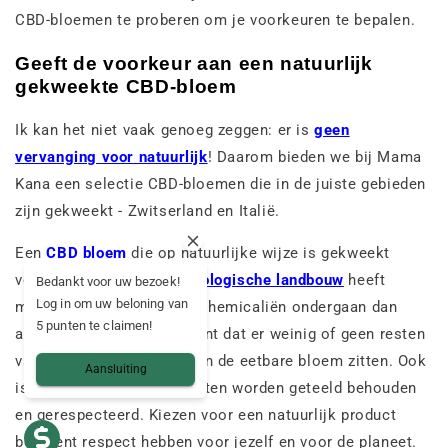
CBD-bloemen te proberen om je voorkeuren te bepalen.
Geeft de voorkeur aan een natuurlijk
gekweekte CBD-bloem
Ik kan het niet vaak genoeg zeggen: er is
geen
vervanging voor natuurlijk
! Daarom bieden we bij Mama
Kana een selectie CBD-bloemen die in de juiste gebieden
zijn gekweekt - Zwitserland en Italië.
Een
CBD bloem
die op natuurlijke wijze is gekweekt
volgens de eisen van de
biologische landbouw
heeft
Bedankt voor uw bezoek!
Log in om uw beloning van
minder behandelingen en chemicaliën ondergaan dan
5 punten te claimen!
andere planten. Dit betekent dat er weinig of geen resten
van bestrijdingsmiddelen in de eetbare bloem zitten. Ook
Aansluiting
is het land waarop de planten worden geteeld behouden
en gerespecteerd. Kiezen voor een natuurlijk product
betekent respect hebben voor jezelf en voor de planeet.