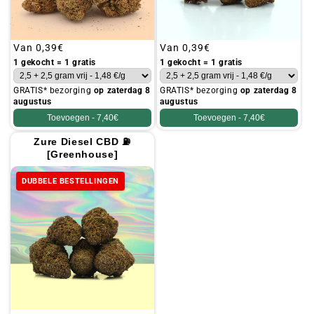
Gebruikelijke
Van
0,39€
Gebruikelijke
Van
0,39€
prijs
prijs
1 gekocht = 1 gratis
1 gekocht = 1 gratis
GRATIS* bezorging
op zaterdag 8
GRATIS* bezorging
op zaterdag 8
augustus
augustus
Toevoegen -
7,40€
Toevoegen -
7,40€
Zure Diesel CBD ⛽
[Greenhouse]
DUBBELE BESTELLINGEN