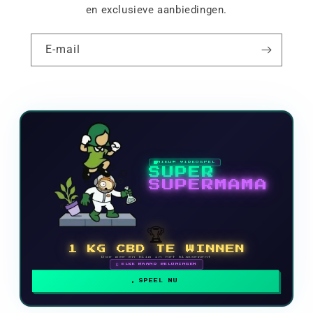
en exclusieve aanbiedingen.
E-mail
NIEUW VIDEOSPEL
SUPER
SUPERMAMA
🏆
1 KG CBD TE WINNEN
Doe mee en klim in het klassement
🗓 ELKE MAAND BELONINGEN
SPEEL NU