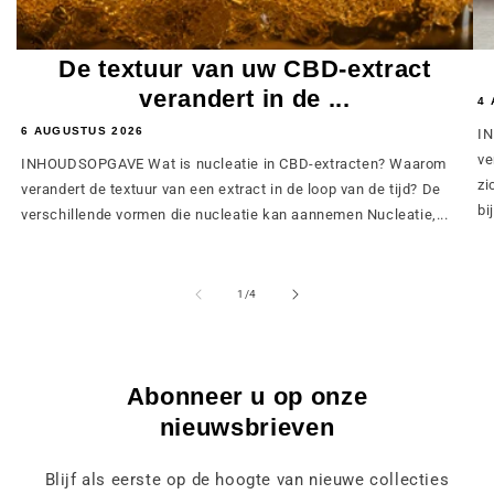
De textuur van uw CBD-extract
verandert in de ...
4 
6 AUGUSTUS 2026
IN
ve
INHOUDSOPGAVE Wat is nucleatie in CBD-extracten? Waarom
zi
verandert de textuur van een extract in de loop van de tijd? De
bij
verschillende vormen die nucleatie kan aannemen Nucleatie,...
van
1
/
4
Abonneer u op onze
nieuwsbrieven
Blijf als eerste op de hoogte van nieuwe collecties