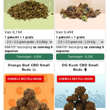
Gebruikelijke
Van
0,19€
Gebruikelijke
Van
0,49€
prijs
prijs
1 gekocht = 1 gratis
1 gekocht = 1 gratis
GRATIS* bezorging
op zaterdag 8
GRATIS* bezorging
op zaterdag 8
augustus
augustus
Toevoegen -
4,95€
Toevoegen -
6,25€
Orange Bud CBD Small
OG Kush CBD Small
Buds 🍊
Buds 👮
DUBBELE BESTELLINGEN
DUBBELE BESTELLINGEN