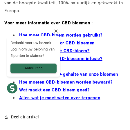
van de hoogste kwaliteit, 100% natuurlijk en gekweekt in
Europa.
Voor meer informatie over CBD bloemen :
Hoe moet CBD-bloem worden gebruikt?
Kweekmethoden voor CBD-bloemen
Bedankt voor uw bezoek!
Log in om uw beloning van
Hoe kies ik de beste CBD-bloem?
5 punten te claimen!
Hoe maak ik een CBD-bloesem infusie?
Sativa vs. Indica
Aansluiting
Het natuurlijke CBD-gehalte van onze bloemen
Hoe moeten CBD-bloemen worden bewaard?
Wat maakt een CBD-bloem goed?
Alles wat je moet weten over terpenen
Deel dit artikel