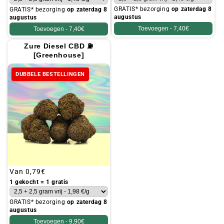
GRATIS* bezorging
op zaterdag 8
GRATIS* bezorging
op zaterdag 8
augustus
augustus
Toevoegen -
7,40€
Toevoegen -
7,40€
Zure Diesel CBD ⛽
[Greenhouse]
DUBBELE BESTELLINGEN
Gebruikelijke
Van
0,79€
prijs
1 gekocht = 1 gratis
GRATIS* bezorging
op zaterdag 8
augustus
Toevoegen -
9,90€