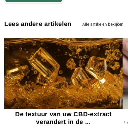
Lees andere artikelen
Alle artikelen bekijken
De textuur van uw CBD-extract
verandert in de ...
4 