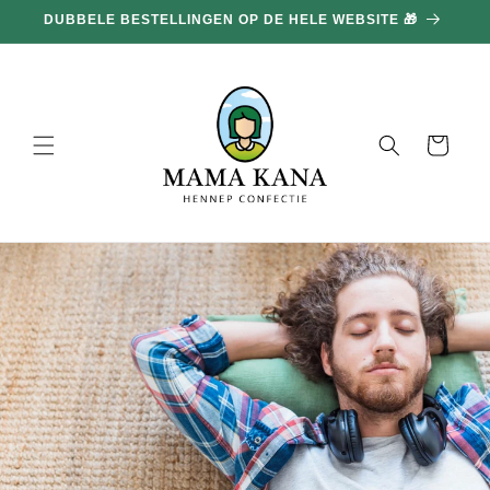
en
DUBBELE BESTELLINGEN OP DE HELE WEBSITE 🎁
doorgaan
naar
inhoud
Mand