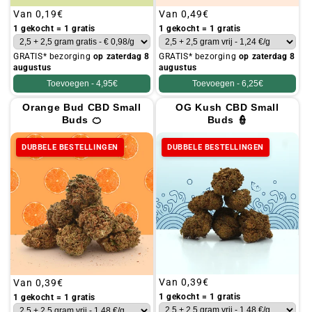
Gebruikelijke
Van
0,19€
Gebruikelijke
Van
0,49€
prijs
prijs
1 gekocht = 1 gratis
1 gekocht = 1 gratis
GRATIS* bezorging
op zaterdag 8
GRATIS* bezorging
op zaterdag 8
augustus
augustus
Toevoegen -
4,95€
Toevoegen -
6,25€
Orange Bud CBD Small
OG Kush CBD Small
Buds 🍊
Buds 👮
DUBBELE BESTELLINGEN
DUBBELE BESTELLINGEN
Gebruikelijke
Van
0,39€
Gebruikelijke
Van
0,39€
prijs
prijs
1 gekocht = 1 gratis
1 gekocht = 1 gratis