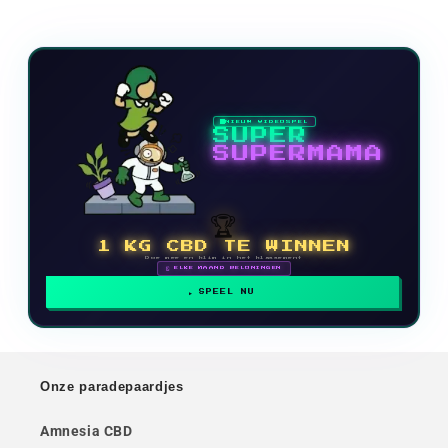
NIEUW VIDEOSPEL
SUPER
SUPERMAMA
🏆
1 KG CBD TE WINNEN
Doe mee en klim in het klassement
🗓 ELKE MAAND BELONINGEN
SPEEL NU
Onze paradepaardjes
Amnesia CBD