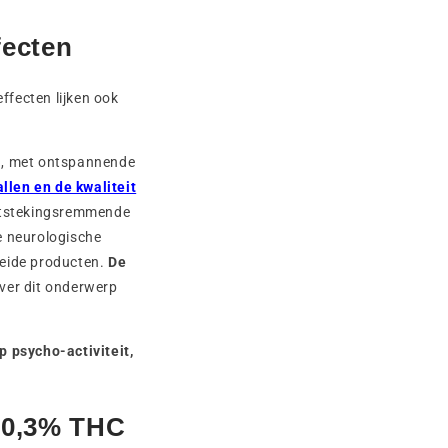
fecten
ffecten lijken ook
en, met ontspannende
llen en de kwaliteit
ontstekingsremmende
e neurologische
leide producten.
De
over dit onderwerp
p psycho-activiteit,
 0,3% THC