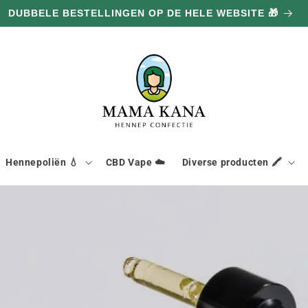
DUBBELE BESTELLINGEN OP DE HELE WEBSITE 🎁
Hennepoliën 💧
CBD Vape ☁️
Diverse producten 🖍️