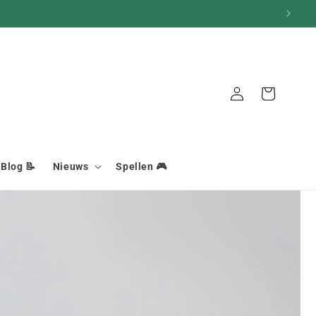
Mand
Aansluiting
Blog 📝
Nieuws
Spellen 🎮