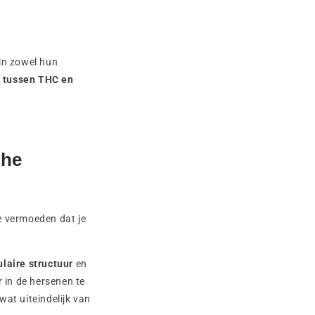
in zowel hun
n tussen THC en
che
e vermoeden dat je
laire structuur
en
 in de hersenen te
at uiteindelijk van