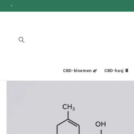
en
doorgaan
naar
inhoud
CBD-bloemen 🌿
CBD-hasj 🍫