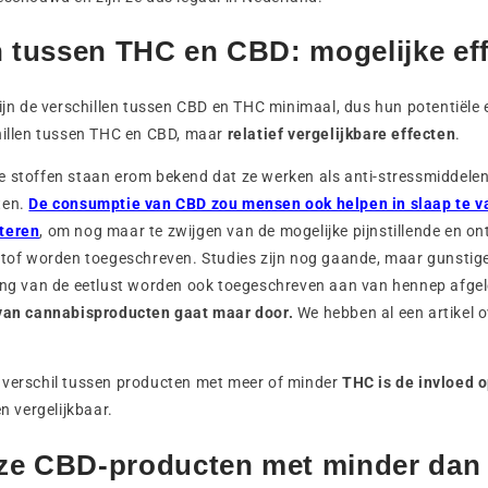
n tussen THC en CBD: mogelijke ef
zijn de verschillen tussen CBD en THC minimaal, dus hun potentiële e
chillen tussen THC en CBD, maar
relatief vergelijkbare effecten
.
e stoffen staan erom bekend dat ze werken als anti-stressmiddel
ten.
De consumptie van CBD zou mensen ook helpen in slaap te va
teren
, om nog maar te zwijgen van de mogelijke pijnstillende en 
 stof worden toegeschreven. Studies zijn nog gaande, maar gunstig
ring van de eetlust worden ook toegeschreven aan van hennep afge
 van cannabisproducten gaat maar door.
We hebben al een artikel 
 verschil tussen producten met meer of minder
THC is de invloed o
en vergelijkbaar.
ze CBD-producten met minder dan