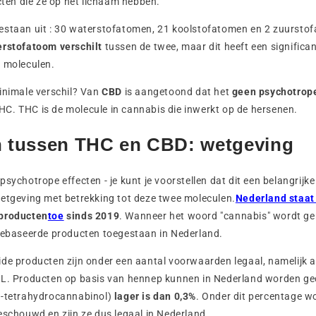
ecten die ze op het lichaam hebben.
estaan uit : 30 waterstofatomen, 21 koolstofatomen en 2 zuurstof
erstofatoom verschilt
tussen de twee, maar dit heeft een significan
e moleculen.
inimale verschil? Van
CBD
is aangetoond dat het
geen psychotrop
j THC. THC is de molecule in cannabis die inwerkt op de hersenen.
n tussen THC en CBD: wetgeving
sychotrope effecten - je kunt je voorstellen dat dit een belangrijke
wetgeving met betrekking tot deze twee moleculen.
Nederland staat
 producten
toe
sinds 2019
. Wanneer het woord "cannabis" wordt ge
 gebaseerde producten toegestaan in Nederland.
de producten zijn onder een aantal voorwaarden legaal, namelijk a
 L. Producten op basis van hennep kunnen in Nederland worden g
9-tetrahydrocannabinol)
lager is dan 0,3%
. Onder dit percentage w
eschouwd en zijn ze dus legaal in Nederland.