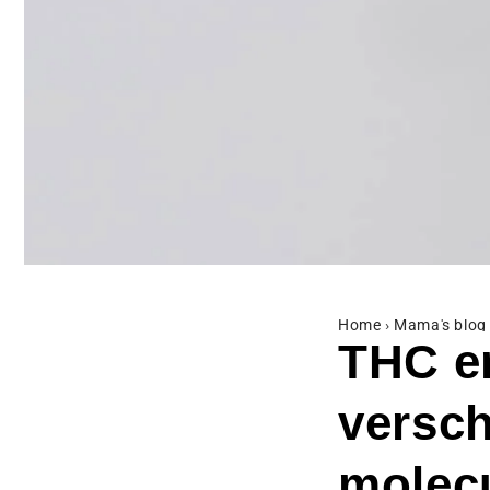
Home
›
Mama's blog
THC en
versch
molec