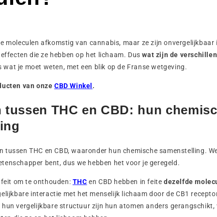
e moleculen afkomstig van cannabis, maar ze zijn onvergelijkbaar 
 effecten die ze hebben op het lichaam. Dus
wat zijn de verschille
lles wat je moet weten, met een blik op de Franse wetgeving.
oducten van onze
CBD Winkel
.
en tussen THC en CBD: hun chemis
ing
illen tussen THC en CBD, waaronder hun chemische samenstelling. W
tenschapper bent, dus we hebben het voor je geregeld.
 feit om te onthouden:
THC
en CBD hebben in feite
dezelfde molecu
elijkbare interactie met het menselijk lichaam door de CB1 receptor
hun vergelijkbare structuur zijn hun atomen anders gerangschikt, w