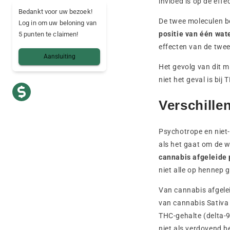
invloed is op de eff
Bedankt voor uw bezoek!
De twee moleculen b
Log in om uw beloning van
positie van één wat
5 punten te claimen!
effecten van de twe
Aansluiting
Het gevolg van dit m
niet het geval is bi
Verschille
Psychotrope en niet-p
als het gaat om de 
cannabis afgeleide
niet alle op hennep
Van cannabis afgelei
van cannabis Sativa
THC-gehalte (delta-
niet als verdovend b