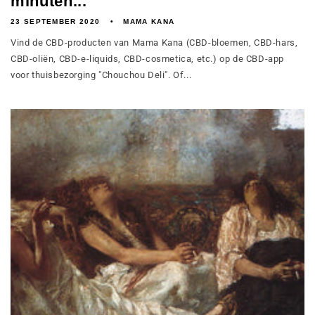
minuten...
23 SEPTEMBER 2020
MAMA KANA
Vind de CBD-producten van Mama Kana (CBD-bloemen, CBD-hars,
CBD-oliën, CBD-e-liquids, CBD-cosmetica, etc.) op de CBD-app
voor thuisbezorging "Chouchou Deli". Of...