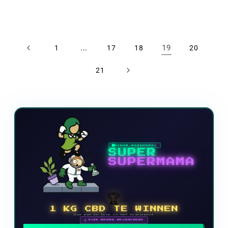
...
19
1
17
18
20
21
NIEUW VIDEOSPEL
SUPER
SUPERMAMA
🏆
1 KG CBD TE WINNEN
Doe mee en klim in het klassement
🗓 ELKE MAAND BELONINGEN