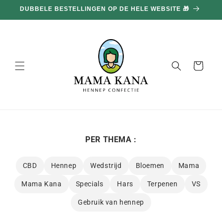
en
100G GRATIS BIJ ELKE AANKOOP VAN 100€ 🔥
doorgaan
naar
inhoud
Mand
PER THEMA :
CBD
Hennep
Wedstrijd
Bloemen
Mama
Mama Kana
Specials
Hars
Terpenen
VS
Gebruik van hennep