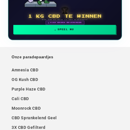
🏆
1 KG CBD TE WINNEN
Doe mee en klim in het klassement
🗓 ELKE MAAND BELONINGEN
SPEEL NU
Onze paradepaardjes
Amnesia CBD
OG Kush CBD
Purple Haze CBD
Cali CBD
Moonrock CBD
CBD Sprankelend Geel
3X CBD Gefilterd