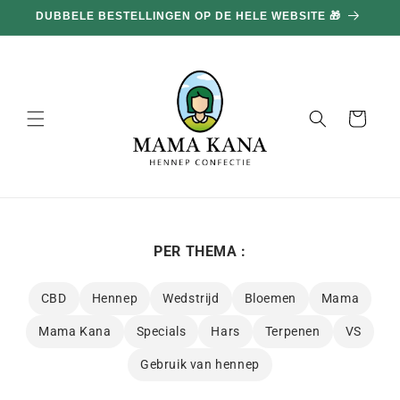
en
100G GRATIS BIJ ELKE AANKOOP VAN 100€ 🔥
doorgaan
naar
inhoud
Mand
PER THEMA :
CBD
Hennep
Wedstrijd
Bloemen
Mama
Mama Kana
Specials
Hars
Terpenen
VS
Gebruik van hennep