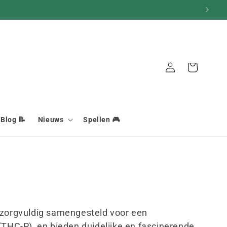
Aansluiting
Mand
Blog 📝
Nieuws
Spellen 🎮
 zorgvuldig samengesteld voor een
(THC-P), en bieden duidelijke en fascinerende