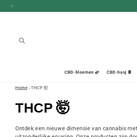
en
doorgaan
naar
inhoud
CBD-bloemen 🌿
CBD-hasj 🍫
Home
›
THCP 🤯
C
THCP 🤯
o
Ontdek een nieuwe dimensie van cannabis met
uitzonderlijke ervaring. Onze producten zijn d