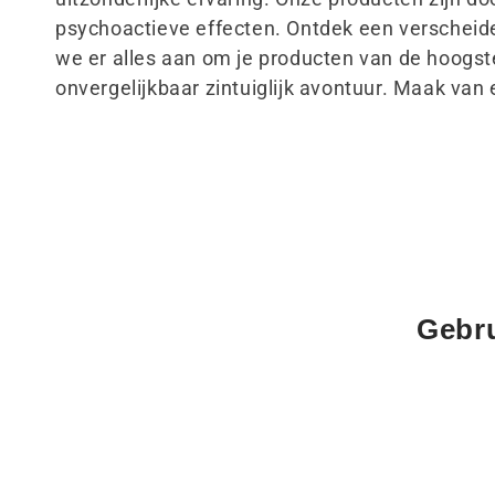
l
psychoactieve effecten. Ontdek een verschei
we er alles aan om je producten van de hoogste
l
onvergelijkbaar zintuiglijk avontuur. Maak va
e
c
t
i
Gebru
e
: