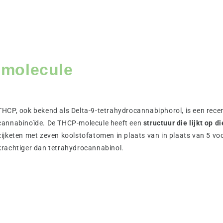
-molecule
THCP, ook bekend als Delta-9-tetrahydrocannabiphorol, is een rece
cannabinoïde. De THCP-molecule heeft een
structuur die lijkt op 
zijketen met zeven koolstofatomen in plaats van in plaats van 5 voo
krachtiger dan tetrahydrocannabinol.