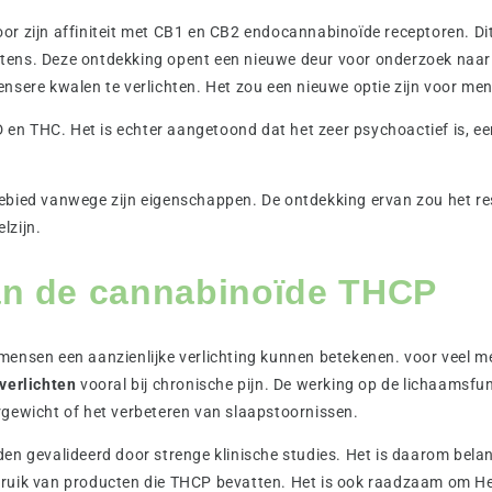
or zijn affiniteit met CB1 en CB2 endocannabinoïde receptoren. D
ar intens. Deze ontdekking opent een nieuwe deur voor onderzoek 
ensere kwalen te verlichten. Het zou een nieuwe optie zijn voor men
en THC. Het is echter aangetoond dat het zeer psychoactief is, 
ebied vanwege zijn eigenschappen. De ontdekking ervan zou het res
lzijn.
van de cannabinoïde THCP
mensen een aanzienlijke verlichting kunnen betekenen. voor veel 
 verlichten
vooral bij chronische pijn. De werking op de lichaamsfun
rgewicht of het verbeteren van slaapstoornissen.
n gevalideerd door strenge klinische studies. Het is daarom belang
bruik van producten die THCP bevatten. Het is ook raadzaam om H