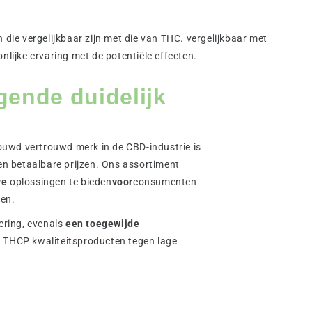
die vergelijkbaar zijn met die van THC. vergelijkbaar met
lijke ervaring met de potentiële effecten.
ende duidelijk
ouwd vertrouwd merk in de CBD-industrie is
n betaalbare prijzen. Ons assortiment
ve
oplossingen te bieden
voor
consumenten
ren.
vering, evenals
een toegewijde
r THCP kwaliteitsproducten tegen lage