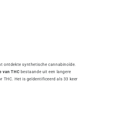
nt ontdekte synthetische cannabinoïde.
die van THC
bestaande uit een langere
r THC. Het is geïdentificeerd als 33 keer