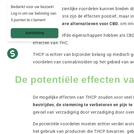
Bedankt voor uw bezoek!
THCP zou aanzienlijke voordelen kunnen bieden do
Log in om uw beloning van
Volgens de eerste zijn de effecten positief, ma
5 punten te claimen!
mogelijk sterkere alternatieven voor CBD.
om int
Aansluiting
THCP zou dezelfde eigenschappen hebben als CBD 
effecten van THC.
THCP is echter van bijzonder belang op medisch g
voordelen van cannabinoïden op het gebied van we
De potentiële effecten 
De mogelijke effecten van THCP zouden voor veel 
bestrijden, de stemming te verbeteren en pijn te
gevoel van verzadiging door verzadiging door ove
De potentiële voordelen moeten echter verder worde
het gebruik van producten die THCP bevatten. ge