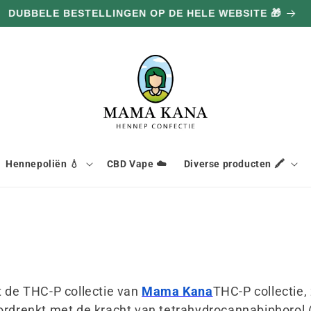
100G GRATIS BIJ ELKE AANKOOP VAN 100€ 🔥
Hennepoliën 💧
CBD Vape ☁️
Diverse producten 🖍️
 de THC-P collectie van
Mama Kana
THC-P collectie,
oordrenkt met de kracht van tetrahydrocannabiphorol 