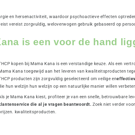
rgie en hersenactiviteit, waardoor psychoactieve effecten optreden 
reist vereist zorgvuldig, weloverwogen gebruik gebaseerd op persoon
a is een voor de hand ligg
THCP kopen bij Mama Kana is een verstandige keuze. Als een vertr
Mama Kana toegewijd aan het leveren van kwaliteitsproducten tege
THCP producten zijn zorgvuldig geselecteerd om veilige en
effectie
die hun welzijn hun welzijn op een natuurlijke manier willen verbete
Als je Mama Kana kiest, profiteer je van een snelle, betrouwbare le
klantenservice die al je vragen beantwoordt.
Zoek niet verder voo
prijzen. kwaliteitsproducten.