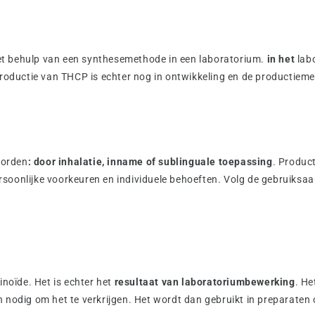
t behulp van een synthesemethode in een laboratorium.
in het
labo
productie van THCP is echter nog in ontwikkeling en de productiem
worden
: door inhalatie, inname of sublinguale toepassing
. Produc
soonlijke voorkeuren en individuele behoeften. Volg de gebruiksa
oïde. Het is echter het
resultaat van laboratoriumbewerking
. He
n nodig om het te verkrijgen. Het wordt dan gebruikt in preparate