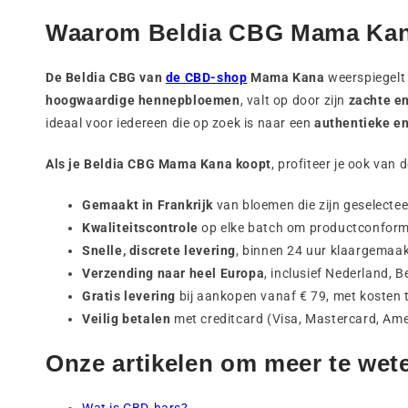
Waarom Beldia CBG Mama Ka
De Beldia CBG van
de CBD-shop
Mama Kana
weerspiegelt 
hoogwaardige hennepbloemen
, valt op door zijn
zachte en
ideaal voor iedereen die op zoek is naar een
authentieke e
Als je Beldia CBG Mama Kana koopt
, profiteer je ook van
Gemaakt in Frankrijk
van bloemen die zijn geselecte
Kwaliteitscontrole
op elke batch om productconformit
Snelle, discrete levering
, binnen 24 uur klaargemaak
Verzending naar heel Europa
, inclusief Nederland, 
Gratis levering
bij aankopen vanaf € 79, met kosten t
Veilig betalen
met creditcard (Visa, Mastercard, Ame
Onze artikelen om meer te wet