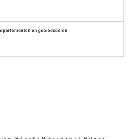
 departementen en gebiedsdelen
nse hasj. Het wordt in Nederland gemaakt Nederland