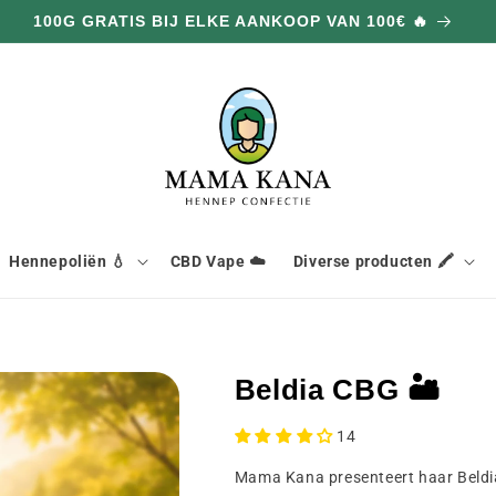
100G GRATIS BIJ ELKE AANKOOP VAN 100€ 🔥
Hennepoliën 💧
CBD Vape ☁️
Diverse producten 🖍️
Beldia CBG 🏜️
14
Mama Kana presenteert haar Beldia