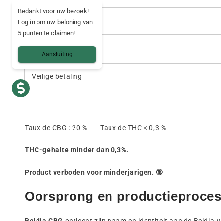
Bedankt voor uw bezoek!
🚚 Levering
Log in om uw beloning van
5 punten te claimen!
Land van levering
Aansluiting
Veilige betaling
Taux de CBG : 20 % Taux de THC < 0,3 %
THC-gehalte minder dan 0,3%.
Product verboden voor minderjarigen. 🔞
Oorsprong en productieproces
Beldia CBG
ontleent zijn naam en identiteit aan de Beldia