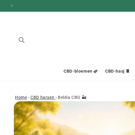
en
doorgaan
naar
inhoud
CBD-bloemen 🌿
CBD-hasj 🍫
Home
›
CBD harsen
›
Beldia CBG 🏜️
Ga naar
productinformatie