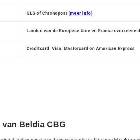
GLS of Chronopost
(meer info)
Landen van de Europese Unie en Franse overzeese
Creditcard: Visa, Mastercard en American Express
 van Beldia CBG
-variëteit, het symbool van de eeuwenoude tradities van Marokkaa