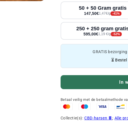
50 + 50 Gram gratis
147,50€
1,47€/g
-41%
250 + 250 gram grati
595,00€
1,19 €/g
-52%
GRATIS bezorging
⏳ Bestel
In 
Betaal veilig met de betaalmethode v
Collectie(s):
CBD-harsen 🍫
;
Alle p