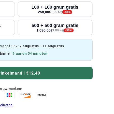
100 + 100 gram gratis
258,00€
1,29 €/g
-48%
s
500 + 500 gram gratis
1.090,00€
1,09 €/g
-56%
 vanaf £69:
7 augustus - 11 augustus
 binnen
9 uur en 54 minuten
winkelmand | €12,40
an uw voorkeur
roducten
;