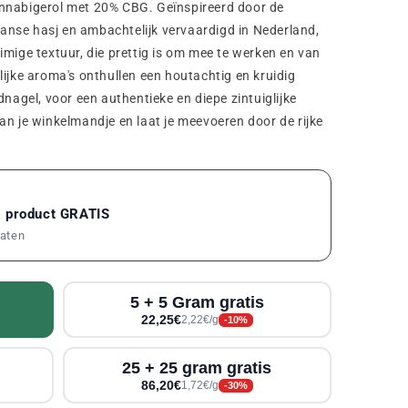
nnabigerol met 20% CBG. Geïnspireerd door de
nse hasj en ambachtelijk vervaardigd in Nederland,
imige textuur, die prettig is om mee te werken en van
lijke aroma's onthullen een houtachtig en kruidig
dnagel, voor een authentieke en diepe zintuiglijke
an je winkelmandje en laat je meevoeren door de rijke
1 product GRATIS
maten
5 + 5 Gram gratis
22,25€
2,22€/g
-10%
25 + 25 gram gratis
86,20€
1,72€/g
-30%