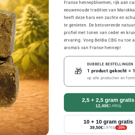
Franse hennepbloemen, rijk aan ca
eeuwenoude tradities van Marokkaa
heeft deze hars een zachte en schu
te genieten. De betoverende natuur
profiel met tonen van ceder en krui
ervaring. Voeg Beldia CBG nu toe a
aroma's van Franse hennep!
DUBBELE BESTELLINGEN
🎁
1 product gekocht = 
op alle producten en for
2,5 + 2,5 gram gratis
12,40€
2,48€/g
10 + 10 gram gratis
39,50€
1,97€/g
-20%