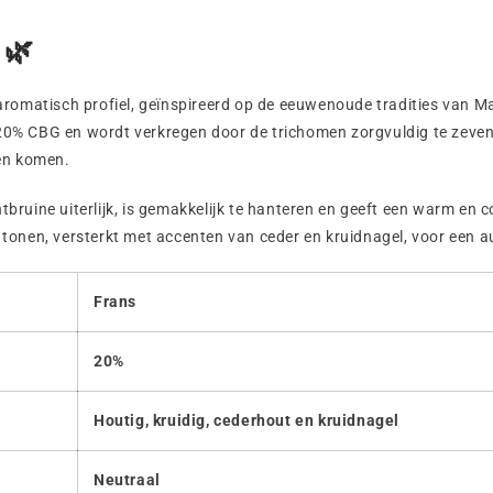
 🌿
aromatisch profiel, geïnspireerd op de eeuwenoude tradities van M
t 20% CBG en wordt verkregen door de trichomen zorgvuldig te zeven
ten komen.
chtbruine uiterlijk, is gemakkelijk te hanteren en geeft een warm e
onen, versterkt met accenten van ceder en kruidnagel, voor een aut
Frans
20%
Houtig, kruidig, cederhout en kruidnagel
Neutraal