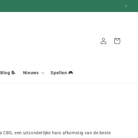
Aansluiting
Mand
Blog 📝
Nieuws
Spellen 🎮
 CBG, een uitzonderlijke hars afkomstig van de beste