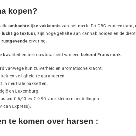
na kopen?
alle
ambachtelijke vakkennis
van het merk. Dit CBG-concentraat, 
 luchtige textuur
, zijn hoge gehalte aan cannabinoïden en de diepte
n rustgevende
ervaring.
 de kwaliteit en betrouwbaarheid van een
bekend Frans merk
:
erd vanwege hun zuiverheid en aromatische kracht.
eit en veiligheid te garanderen.
t in neutrale pakketten.
België en Luxemburg.
ussen € 6,90 en € 9,90 voor kleinere bestellingen.
rican Express).
en te komen over harsen :