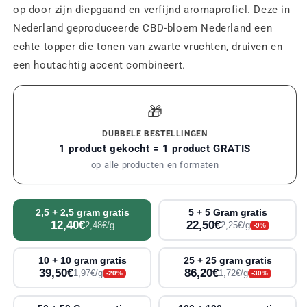
op door zijn diepgaand en verfijnd aromaprofiel. Deze in
Nederland geproduceerde CBD-bloem Nederland een
echte topper die tonen van zwarte vruchten, druiven en
een houtachtig accent combineert.
🎁
DUBBELE BESTELLINGEN
1 product gekocht = 1 product GRATIS
op alle producten en formaten
2,5 + 2,5 gram gratis
5 + 5 Gram gratis
12,40€
22,50€
2,48€/g
2,25€/g
-9%
10 + 10 gram gratis
25 + 25 gram gratis
39,50€
86,20€
1,97€/g
1,72€/g
-20%
-30%