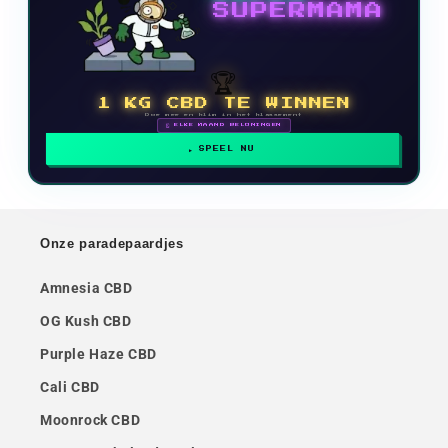
SUPERMAMA
🏆
1 KG CBD TE WINNEN
Doe mee en klim in het klassement
🗓 ELKE MAAND BELONINGEN
SPEEL NU
Onze paradepaardjes
Amnesia CBD
OG Kush CBD
Purple Haze CBD
Cali CBD
Moonrock CBD