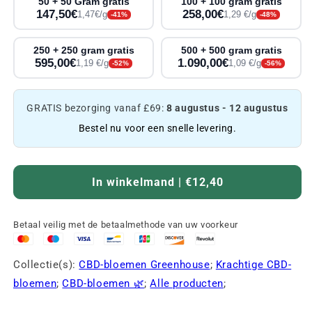
50 + 50 Gram gratis
100 + 100 gram gratis
147,50€
258,00€
1,47€/g
1,29 €/g
-41%
-48%
250 + 250 gram gratis
500 + 500 gram gratis
595,00€
1.090,00€
1,19 €/g
1,09 €/g
-52%
-56%
GRATIS bezorging vanaf £69:
8 augustus - 12 augustus
Bestel nu voor een snelle levering.
In winkelmand | €12,40
Betaal veilig met de betaalmethode van uw voorkeur
Collectie(s):
CBD-bloemen Greenhouse
;
Krachtige CBD-
bloemen
;
CBD-bloemen 🌿
;
Alle producten
;