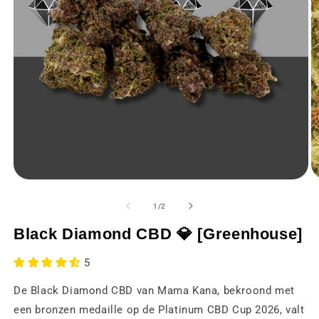
Media
M
1
2
openen
o
van
1
/
2
in
in
een
e
Black Diamond CBD 💎 [Greenhouse]
modaal
m
venster
v
5
De Black Diamond CBD van Mama Kana, bekroond met
een bronzen medaille op de Platinum CBD Cup 2026, valt