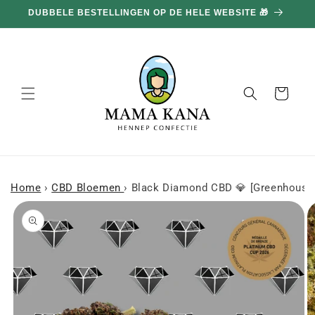
en
DUBBELE BESTELLINGEN OP DE HELE WEBSITE 🎁
doorgaan
naar
inhoud
Mand
Home
›
CBD Bloemen
›
Black Diamond CBD 💎 [Greenhouse
a naar
roductinformatie