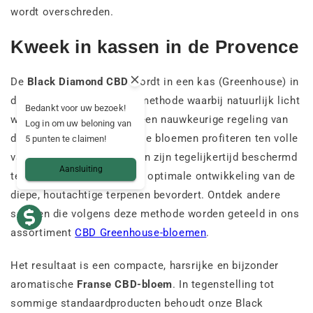
wordt overschreden.
Kweek in kassen in de Provence
De
Black Diamond CBD
wordt in een kas (Greenhouse) in
de Provence geteeld, een methode waarbij natuurlijk licht
Bedankt voor uw bezoek!
wordt gecombineerd met een nauwkeurige regeling van
Log in om uw beloning van
de teeltomstandigheden. De bloemen profiteren ten volle
5 punten te claimen!
van de Provençaalse zon en zijn tegelijkertijd beschermd
Aansluiting
tegen slecht weer, wat een optimale ontwikkeling van de
diepe, houtachtige terpenen bevordert. Ontdek andere
soorten die volgens deze methode worden geteeld in ons
assortiment
CBD Greenhouse-bloemen
.
Het resultaat is een compacte, harsrijke en bijzonder
aromatische
Franse CBD-bloem
. In tegenstelling tot
sommige standaardproducten behoudt onze Black