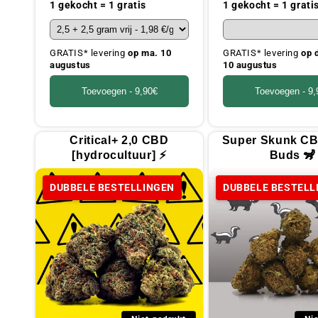
prijs
prijs
1 gekocht = 1 gratis
1 gekocht = 1 grati
GRATIS* levering
op ma. 10
GRATIS* levering
op 
augustus
10 augustus
Toevoegen -
9,90€
Toevoegen -
9,
Critical+ 2,0 CBD
Super Skunk CB
[hydrocultuur] ⚡
Buds 🦨
DUBBELE BESTELLINGEN
DUBBELE BESTELL