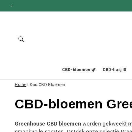
en
doorgaan
naar
inhoud
CBD-bloemen 🌿
CBD-hasj 🍫
Home
›
Kas CBD Bloemen
C
CBD-bloemen Gre
o
Greenhouse CBD bloemen
worden gekweekt met
smaakvolle soorten. Ontdek onze selectie Gr