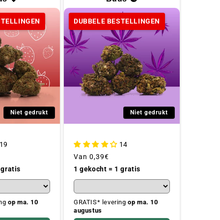
STELLINGEN
DUBBELE BESTELLINGEN
Niet gedrukt
Niet gedrukt
19
14
Gebruikelijke
Van
0,39€
prijs
 gratis
1 gekocht = 1 gratis
ing
op ma. 10
GRATIS* levering
op ma. 10
augustus