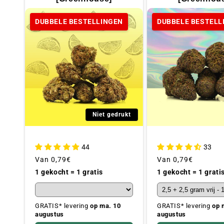
DUBBELE BESTELLINGEN
DUBBELE BESTELL
Niet gedrukt
44
33
Gebruikelijke
Van
0,79€
Gebruikelijke
Van
0,79€
prijs
prijs
1 gekocht = 1 gratis
1 gekocht = 1 grati
GRATIS* levering
op ma. 10
GRATIS* levering
op 
augustus
augustus