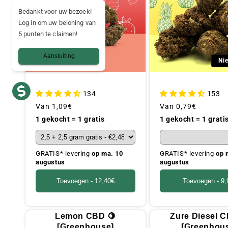
Bedankt voor uw bezoek!
Log in om uw beloning van
5 punten te claimen!
Aansluiting
Ni
134
153
Gebruikelijke
Van
1,09€
Gebruikelijke
Van
0,79€
prijs
prijs
1 gekocht = 1 gratis
1 gekocht = 1 grati
GRATIS* levering
op ma. 10
GRATIS* levering
op 
augustus
augustus
Toevoegen -
12,40€
Toevoegen -
9,
Lemon CBD 🍋
Zure Diesel 
[Greenhouse]
[Greenhou