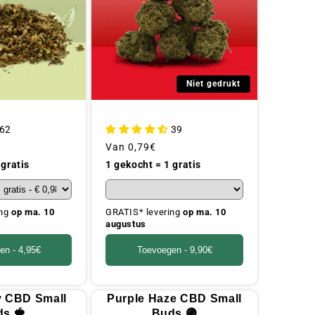
Niet gedrukt
62
39
Gebruikelijke
Van
0,79€
prijs
 gratis
1 gekocht = 1 gratis
ing
op ma. 10
GRATIS* levering
op ma. 10
augustus
en -
4,95€
Toevoegen -
9,90€
y CBD Small
Purple Haze CBD Small
s 🍓
Buds 🟣