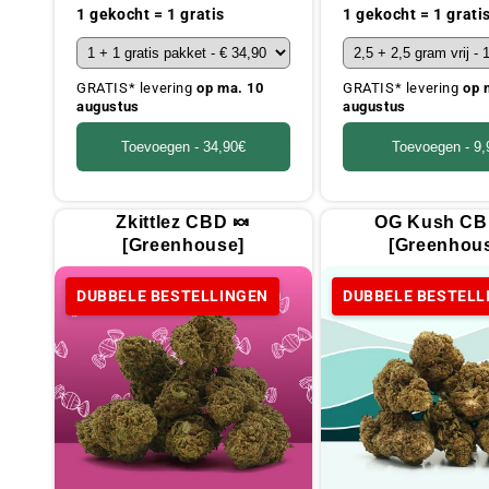
prijs
prijs
1 gekocht = 1 gratis
1 gekocht = 1 grati
GRATIS* levering
op ma. 10
GRATIS* levering
op 
augustus
augustus
Toevoegen -
34,90€
Toevoegen -
9,
Zkittlez CBD 🍬
OG Kush CB
[Greenhouse]
[Greenhou
DUBBELE BESTELLINGEN
DUBBELE BESTELL