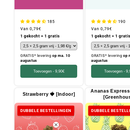
185
190
Gebruikelijke
Van
0,79€
Gebruikelijke
Van
0,79€
prijs
prijs
1 gekocht = 1 gratis
1 gekocht = 1 grati
GRATIS* levering
op ma. 10
GRATIS* levering
op 
augustus
augustus
Toevoegen -
9,90€
Toevoegen -
9,
Ananas Express
Strawberry 🍓 [Indoor]
[Greenhou
DUBBELE BESTELLINGEN
DUBBELE BESTELL