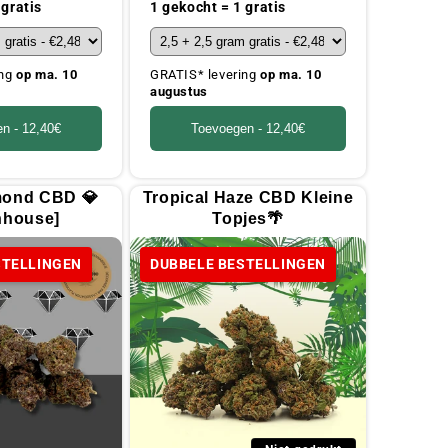
prijs
 gratis
1 gekocht = 1 gratis
ing
op ma. 10
GRATIS* levering
op ma. 10
augustus
en -
12,40€
Toevoegen -
12,40€
mond CBD 💎
Tropical Haze CBD Kleine
nhouse]
Topjes🌴
STELLINGEN
DUBBELE BESTELLINGEN