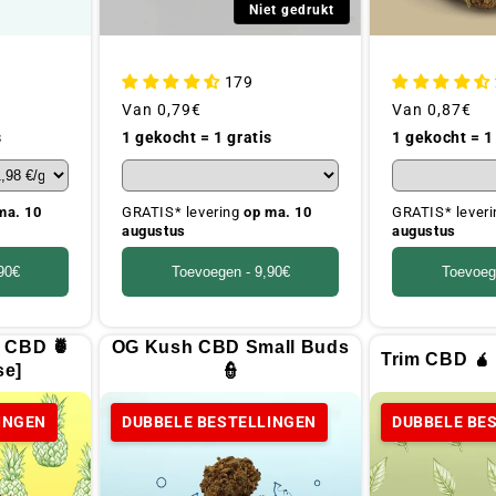
Niet gedrukt
179
Gebruikelijke
Van
0,79€
Gebruikelijke
Van
0,87€
prijs
prijs
s
1 gekocht = 1 gratis
1 gekocht = 1
ma. 10
GRATIS* levering
op ma. 10
GRATIS* lever
augustus
augustus
90€
Toevoegen -
9,90€
Toevoeg
 CBD 🍍
OG Kush CBD Small Buds
Trim CBD 🧉
se]
👮
INGEN
DUBBELE BESTELLINGEN
DUBBELE BE