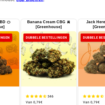
BD 🍊
Banana Cream CBG 🍌
Jack Here
se]
[Greenhouse]
[Gree
INGEN
DUBBELE BESTELLINGEN
DUBBELE BE
346
Gebruikelijke
Van
0,79€
Gebruikelijke
Van
0,79€