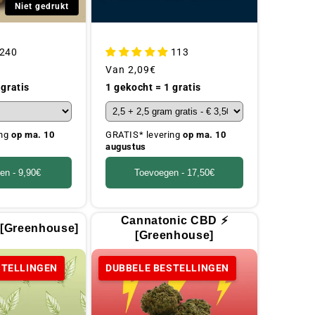
Niet gedrukt
240
113
Gebruikelijke
Van
2,09€
prijs
 gratis
1 gekocht = 1 gratis
ing
op ma. 10
GRATIS* levering
op ma. 10
augustus
en -
9,90€
Toevoegen -
17,50€
Cannatonic CBD ⚡️
 [Greenhouse]
[Greenhouse]
STELLINGEN
DUBBELE BESTELLINGEN