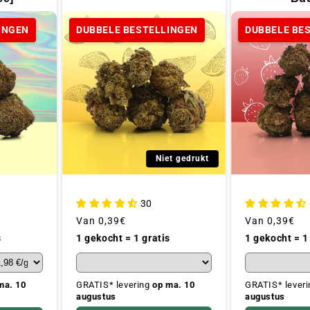
INGEN
DUBBELE BESTELLINGEN
DUBBELE BE
Niet gedrukt
30
Gebruikelijke
Van
0,39€
Gebruikelijke
Van
0,39€
prijs
prijs
1 gekocht = 1 gratis
1 gekocht = 1
s
GRATIS* levering
op ma. 10
GRATIS* lever
ma. 10
augustus
augustus