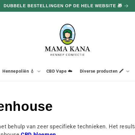
100G GRATIS BIJ ELKE AANKOOP VAN 100€ 🔥
Hennepoliën 💧
CBD Vape ☁️
Diverse producten 🖍️
enhouse
 behulp van zeer specifieke technieken. Het resultaa
eenhouse
CBD bloemen
.