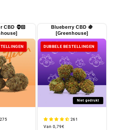
r CBD 🧔🏻
Blueberry CBD 🍇
nhouse]
[Greenhouse]
STELLINGEN
DUBBELE BESTELLINGEN
Niet gedrukt
275
261
Gebruikelijke
Van
0,79€