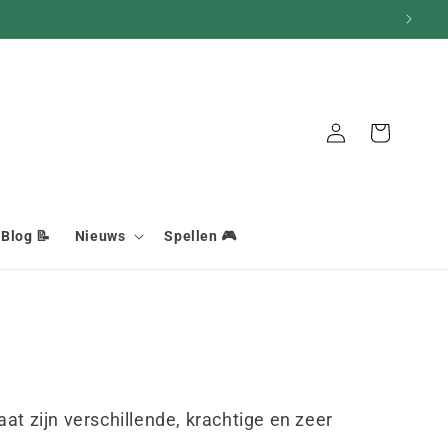
Mand
Aansluiting
Blog 📝
Nieuws
Spellen 🎮
t zijn verschillende, krachtige en zeer