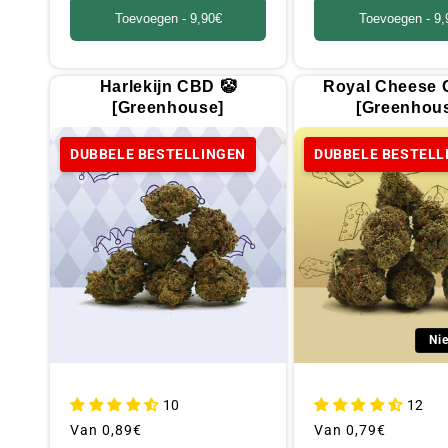
Toevoegen -
9,90€
Toevoegen -
9,
Harlekijn CBD 🤡
Royal Cheese 
[Greenhouse]
[Greenhou
DUBBELE BESTELLINGEN
DUBBELE BESTELL
Ni
10
12
Gebruikelijke
Van
0,89€
Gebruikelijke
Van
0,79€