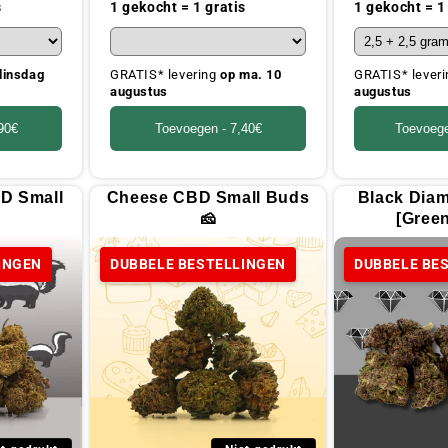
prijs
prijs
s
1 gekocht = 1 gratis
1 gekocht = 1
dinsdag
GRATIS* levering
op ma. 10
GRATIS* lever
augustus
augustus
90€
Toevoegen -
7,40€
Toevoeg
D Small
Cheese CBD Small Buds
Black Dia
🧀
[Gree
INGEN
DUBBELE BESTELLINGEN
DUBBELE BE