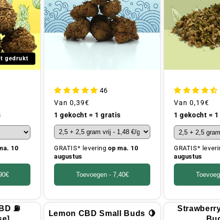
et gedrukt
46
Gebruikelijke
Van
0,39€
Gebruikelijke
Van
0,19€
prijs
prijs
1 gekocht = 1 gratis
s
1 gekocht = 1
GRATIS* levering
op ma. 10
ma. 10
GRATIS* lever
augustus
augustus
Toevoegen -
7,40€
90€
Toevoeg
CBD ⛽
Strawberr
Lemon CBD Small Buds 🍋
se]
Bud