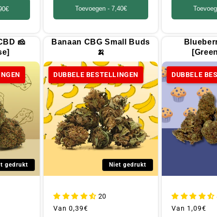
Toevoegen -
7,40€
Toevoeg
90€
CBD 🧀
Banaan CBG Small Buds
Blueber
se]
🍌
[Gree
INGEN
DUBBELE BESTELLINGEN
DUBBELE BE
et gedrukt
Niet gedrukt
20
Gebruikelijke
Van
0,39€
Gebruikelijke
Van
1,09€