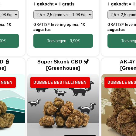
prijs
prijs
s
1 gekocht = 1 gratis
1 gekocht = 1
ma. 10
GRATIS* levering
op ma. 10
GRATIS* lever
augustus
augustus
90€
Toevoegen -
9,90€
Toevoeg
D 👮
Super Skunk CBD 🦨
AK-47
se]
[Greenhouse]
[Gree
INGEN
DUBBELE BESTELLINGEN
DUBBELE BE