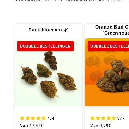
l
l
Orange Bud C
Pack bloemen 🌿
e
[Greenhou
DUBBELE BESTELLINGEN
DUBBELE BESTELL
c
t
i
e
:
754
577
Gebruikelijke
Van
17,45€
Gebruikelijke
Van
0,79€