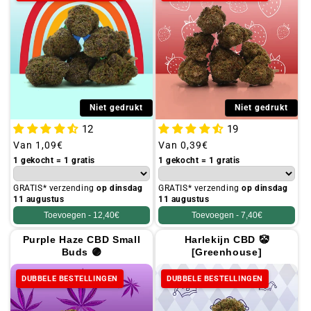
Niet gedrukt
Niet gedrukt
19
12
Gebruikelijke
Van
0,39€
Gebruikelijke
Van
1,09€
prijs
prijs
1 gekocht = 1 gratis
1 gekocht = 1 gratis
GRATIS* verzending
op dinsdag
GRATIS* verzending
op dinsdag
11 augustus
11 augustus
Toevoegen -
7,40€
Toevoegen -
12,40€
Purple Haze CBD Small
Harlekijn CBD 🤡
Buds 🟣
[Greenhouse]
DUBBELE BESTELLINGEN
DUBBELE BESTELLINGEN