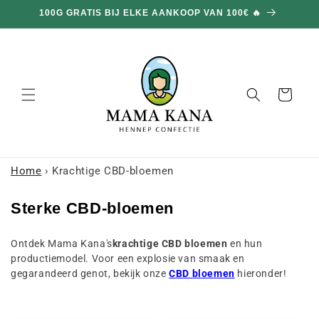
en
DUBBELE BESTELLINGEN OP DE HELE WEBSITE 🎁
doorgaan
naar
inhoud
Mand
Home
›
Krachtige CBD-bloemen
C
Sterke CBD-bloemen
o
Ontdek Mama Kana's
krachtige CBD bloemen
en hun
l
productiemodel. Voor een explosie van smaak en
l
gegarandeerd genot, bekijk onze
CBD bloemen
hieronder!
e
c