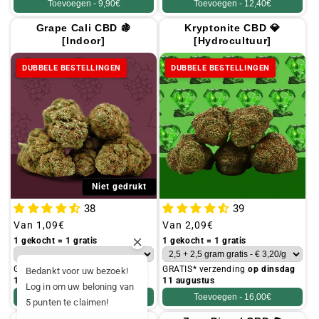
Toevoegen -
9,90€
Toevoegen -
12,40€
Grape Cali CBD 🍇
Kryptonite CBD 💎
[Indoor]
[Hydrocultuur]
DUBBELE BESTELLINGEN
DUBBELE BESTELLINGEN
Niet gedrukt
38
39
Gebruikelijke
Van
1,09€
Gebruikelijke
Van
2,09€
prijs
prijs
1 gekocht = 1 gratis
1 gekocht = 1 gratis
GRATIS* verzending
op dinsdag
GRATIS* verzending
op dinsdag
Bedankt voor uw bezoek!
11 augustus
11 augustus
Log in om uw beloning van
Toevoegen -
12,40€
Toevoegen -
16,00€
5 punten te claimen!