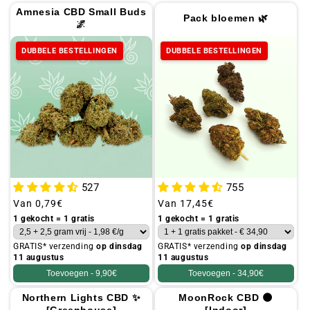
t
Amnesia CBD Small Buds
Pack bloemen 🌿
i
🌌
e
DUBBELE BESTELLINGEN
DUBBELE BESTELLINGEN
:
527
755
Gebruikelijke
Van
0,79€
Gebruikelijke
Van
17,45€
prijs
prijs
1 gekocht = 1 gratis
1 gekocht = 1 gratis
GRATIS* verzending
op dinsdag
GRATIS* verzending
op dinsdag
11 augustus
11 augustus
Toevoegen -
9,90€
Toevoegen -
34,90€
Northern Lights CBD ✨
MoonRock CBD 🌑
[Greenhouse]
[Indoor]