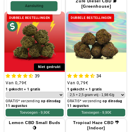
Cannatonic CBD ⚡️
Zure Diesel CBD ⛽
Aansluiting
[Greenhouse]
[Greenhouse]
DUBBELE BESTELLINGEN
DUBBELE BESTELLINGEN
Niet gedrukt
39
34
Gebruikelijke
Van
0,79€
Gebruikelijke
Van
0,79€
prijs
prijs
1 gekocht = 1 gratis
1 gekocht = 1 gratis
GRATIS* verzending
op dinsdag
GRATIS* verzending
op dinsdag
11 augustus
11 augustus
Toevoegen -
9,90€
Toevoegen -
9,90€
Lemon CBD Small Buds
Tropical Haze CBD 🌴
🍋
[Indoor]