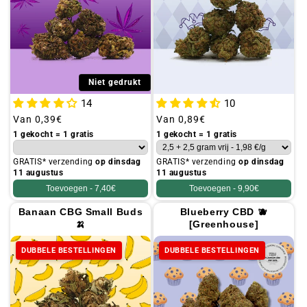
Niet gedrukt
14
10
Gebruikelijke
Van
0,39€
Gebruikelijke
Van
0,89€
prijs
prijs
1 gekocht = 1 gratis
1 gekocht = 1 gratis
GRATIS* verzending
op dinsdag
GRATIS* verzending
op dinsdag
11 augustus
11 augustus
Toevoegen -
7,40€
Toevoegen -
9,90€
Banaan CBG Small Buds
Blueberry CBD 🫐
🍌
[Greenhouse]
DUBBELE BESTELLINGEN
DUBBELE BESTELLINGEN