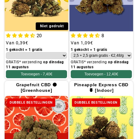
Niet gedrukt
20
8
Gebruikelijke
Van
0,39€
Gebruikelijke
Van
1,09€
prijs
prijs
1 gekocht = 1 gratis
1 gekocht = 1 gratis
GRATIS* verzending
op dinsdag
GRATIS* verzending
op dinsdag
11 augustus
11 augustus
Toevoegen -
7,40€
Toevoegen -
12,40€
Grapefruit CBD 🟠
Pineapple Express CBD
[Greenhouse]
🍍 [Indoor]
DUBBELE BESTELLINGEN
DUBBELE BESTELLINGEN