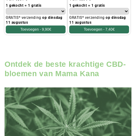
prijs
prijs
1 gekocht = 1 gratis
1 gekocht = 1 gratis
GRATIS* verzending
op dinsdag
GRATIS* verzending
op dinsdag
11 augustus
11 augustus
Toevoegen -
9,90€
Toevoegen -
7,40€
Ontdek de beste krachtige CBD-
bloemen van Mama Kana