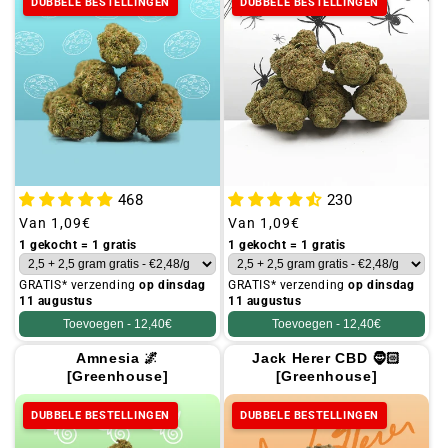
DUBBELE BESTELLINGEN
DUBBELE BESTELLINGEN
468
230
Gebruikelijke
Van
1,09€
Gebruikelijke
Van
1,09€
prijs
prijs
1 gekocht = 1 gratis
1 gekocht = 1 gratis
GRATIS* verzending
op dinsdag
GRATIS* verzending
op dinsdag
11 augustus
11 augustus
Toevoegen -
12,40€
Toevoegen -
12,40€
Amnesia 🌌
Jack Herer CBD 🧔🏻
[Greenhouse]
[Greenhouse]
DUBBELE BESTELLINGEN
DUBBELE BESTELLINGEN