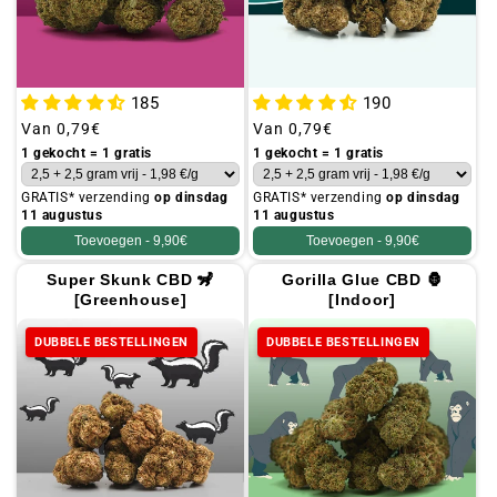
185
190
Gebruikelijke
Van
0,79€
Gebruikelijke
Van
0,79€
prijs
prijs
1 gekocht = 1 gratis
1 gekocht = 1 gratis
GRATIS* verzending
op dinsdag
GRATIS* verzending
op dinsdag
11 augustus
11 augustus
Toevoegen -
9,90€
Toevoegen -
9,90€
Super Skunk CBD 🦨
Gorilla Glue CBD 🦍
[Greenhouse]
[Indoor]
DUBBELE BESTELLINGEN
DUBBELE BESTELLINGEN