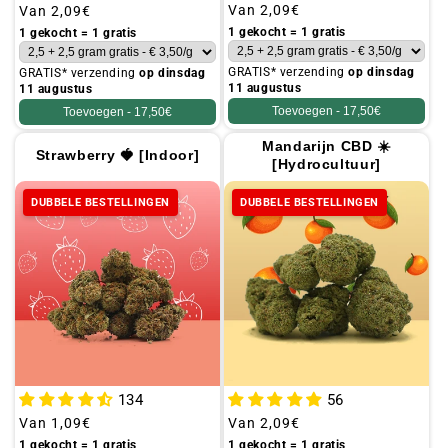
Gebruikelijke
Van
2,09€
Gebruikelijke
Van
2,09€
prijs
prijs
1 gekocht = 1 gratis
1 gekocht = 1 gratis
GRATIS* verzending
op dinsdag
GRATIS* verzending
op dinsdag
11 augustus
11 augustus
Toevoegen -
17,50€
Toevoegen -
17,50€
Mandarijn CBD ☀️
Strawberry 🍓 [Indoor]
[Hydrocultuur]
DUBBELE BESTELLINGEN
DUBBELE BESTELLINGEN
134
56
Gebruikelijke
Van
1,09€
Gebruikelijke
Van
2,09€
prijs
prijs
1 gekocht = 1 gratis
1 gekocht = 1 gratis