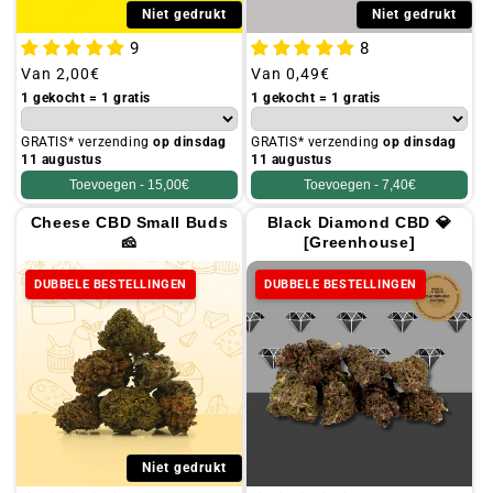
Niet gedrukt
Niet gedrukt
9
8
Gebruikelijke
Van
2,00€
Gebruikelijke
Van
0,49€
prijs
prijs
1 gekocht = 1 gratis
1 gekocht = 1 gratis
GRATIS* verzending
op dinsdag
GRATIS* verzending
op dinsdag
11 augustus
11 augustus
Toevoegen -
15,00€
Toevoegen -
7,40€
Cheese CBD Small Buds
Black Diamond CBD 💎
🧀
[Greenhouse]
DUBBELE BESTELLINGEN
DUBBELE BESTELLINGEN
Niet gedrukt