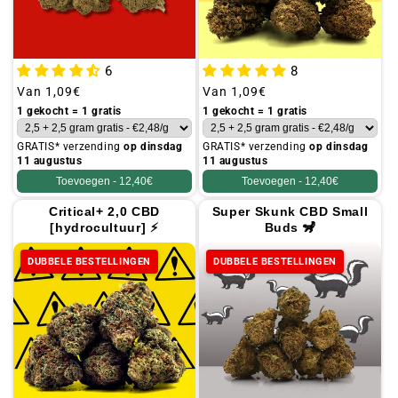
6
8
Gebruikelijke
Van
1,09€
Gebruikelijke
Van
1,09€
prijs
prijs
1 gekocht = 1 gratis
1 gekocht = 1 gratis
GRATIS* verzending
op dinsdag
GRATIS* verzending
op dinsdag
11 augustus
11 augustus
Toevoegen -
12,40€
Toevoegen -
12,40€
Critical+ 2,0 CBD
Super Skunk CBD Small
[hydrocultuur] ⚡
Buds 🦨
DUBBELE BESTELLINGEN
DUBBELE BESTELLINGEN