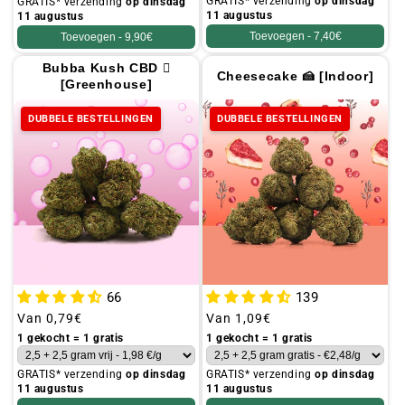
GRATIS* verzending
op dinsdag
GRATIS* verzending
op dinsdag
11 augustus
11 augustus
Toevoegen -
7,40€
Toevoegen -
9,90€
Bubba Kush CBD 🺧
Cheesecake 🍰 [Indoor]
[Greenhouse]
DUBBELE BESTELLINGEN
DUBBELE BESTELLINGEN
66
139
Gebruikelijke
Van
0,79€
Gebruikelijke
Van
1,09€
prijs
prijs
1 gekocht = 1 gratis
1 gekocht = 1 gratis
GRATIS* verzending
op dinsdag
GRATIS* verzending
op dinsdag
11 augustus
11 augustus