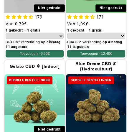
Niet gedrukt
Niet gedrukt
179
171
Gebruikelijke
Van
0,79€
Gebruikelijke
Van
1,09€
prijs
prijs
1 gekocht = 1 gratis
1 gekocht = 1 gratis
GRATIS* verzending
op dinsdag
GRATIS* verzending
op dinsdag
11 augustus
11 augustus
Toevoegen -
9,90€
Toevoegen -
12,40€
Blue Dream CBD 🌌
Gelato CBD 🍦 [Indoor]
[Hydrocultuur]
DUBBELE BESTELLINGEN
DUBBELE BESTELLINGEN
Niet gedrukt