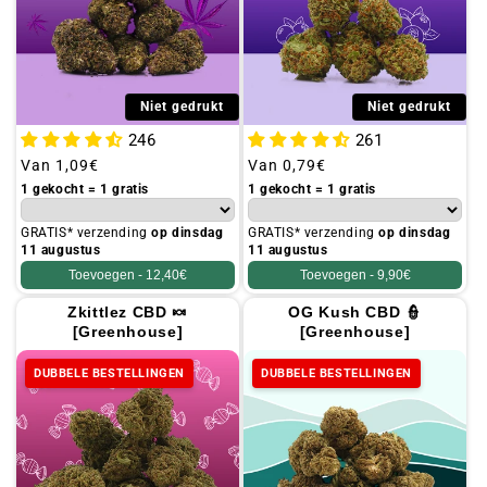
Niet gedrukt
Niet gedrukt
246
261
Gebruikelijke
Van
1,09€
Gebruikelijke
Van
0,79€
prijs
prijs
1 gekocht = 1 gratis
1 gekocht = 1 gratis
GRATIS* verzending
op dinsdag
GRATIS* verzending
op dinsdag
11 augustus
11 augustus
Toevoegen -
12,40€
Toevoegen -
9,90€
Zkittlez CBD 🍬
OG Kush CBD 👮
[Greenhouse]
[Greenhouse]
DUBBELE BESTELLINGEN
DUBBELE BESTELLINGEN