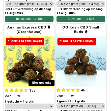
GRATIS* verzending
op dinsdag
GRATIS* verzending
op dinsdag
11 augustus
11 augustus
Toevoegen -
12,40€
Toevoegen -
17,50€
Ananas Express CBD 🍍
OG Kush CBD Small
[Greenhouse]
Buds 👮
DUBBELE BESTELLINGEN
DUBBELE BESTELLINGEN
Niet gedrukt
46
153
Gebruikelijke
Van
0,39€
Gebruikelijke
Van
0,79€
prijs
prijs
1 gekocht = 1 gratis
1 gekocht = 1 gratis