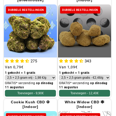
DUBBELE BESTELLINGEN
DUBBELE BESTELLINGEN
275
343
Gebruikelijke
Van
0,79€
Gebruikelijke
Van
1,09€
prijs
prijs
1 gekocht = 1 gratis
1 gekocht = 1 gratis
GRATIS* verzending
op dinsdag
GRATIS* verzending
op dinsdag
11 augustus
11 augustus
Toevoegen -
9,90€
Toevoegen -
12,40€
Cookie Kush CBD 🍪
White Widow CBD 🕸
[Indoor]
[Indoor]