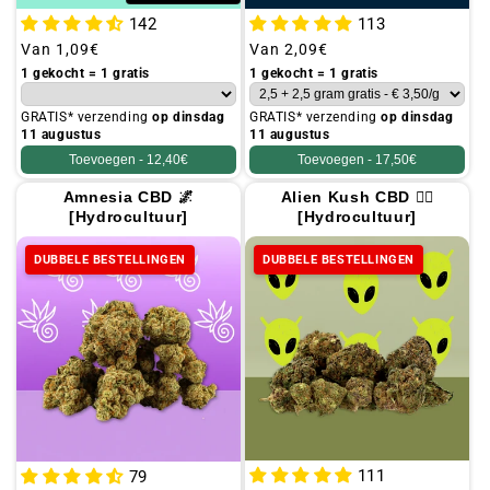
142
113
Gebruikelijke
Van
1,09€
Gebruikelijke
Van
2,09€
prijs
prijs
1 gekocht = 1 gratis
1 gekocht = 1 gratis
GRATIS* verzending
op dinsdag
GRATIS* verzending
op dinsdag
11 augustus
11 augustus
Toevoegen -
12,40€
Toevoegen -
17,50€
Amnesia CBD 🌌
Alien Kush CBD 🧟‍♂️
[Hydrocultuur]
[Hydrocultuur]
DUBBELE BESTELLINGEN
DUBBELE BESTELLINGEN
111
79