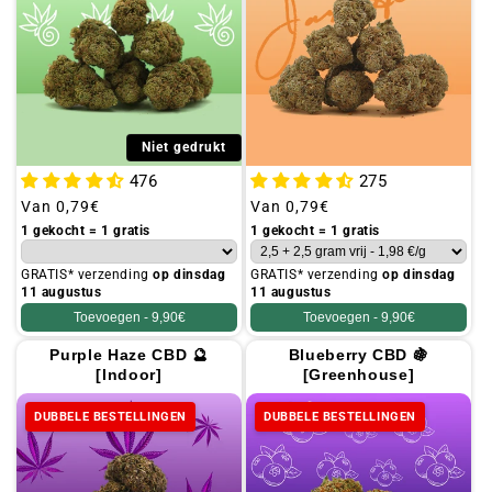
Niet gedrukt
476
275
Gebruikelijke
Van
0,79€
Gebruikelijke
Van
0,79€
prijs
prijs
1 gekocht = 1 gratis
1 gekocht = 1 gratis
GRATIS* verzending
op dinsdag
GRATIS* verzending
op dinsdag
11 augustus
11 augustus
Toevoegen -
9,90€
Toevoegen -
9,90€
Purple Haze CBD 🔮
Blueberry CBD 🍇
[Indoor]
[Greenhouse]
DUBBELE BESTELLINGEN
DUBBELE BESTELLINGEN