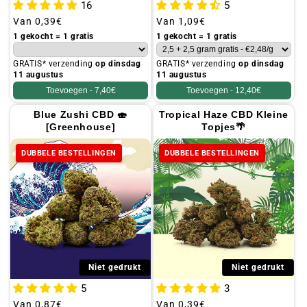
16
5
Gebruikelijke
Van
0,39€
Gebruikelijke
Van
1,09€
prijs
prijs
1 gekocht = 1 gratis
1 gekocht = 1 gratis
GRATIS* verzending
op dinsdag
GRATIS* verzending
op dinsdag
11 augustus
11 augustus
Toevoegen -
7,40€
Toevoegen -
12,40€
Blue Zushi CBD 🍣
Tropical Haze CBD Kleine
[Greenhouse]
Topjes🌴
DUBBELE BESTELLINGEN
DUBBELE BESTELLINGEN
Niet gedrukt
Niet gedrukt
5
3
Gebruikelijke
Van
0,87€
Gebruikelijke
Van
0,39€