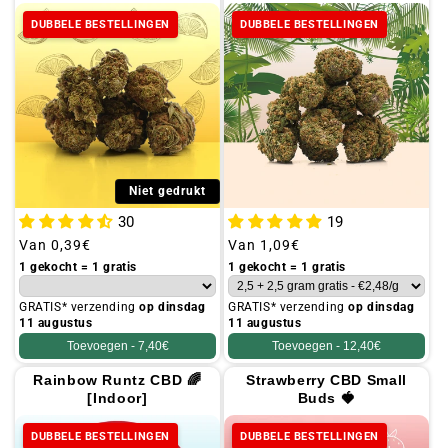
DUBBELE BESTELLINGEN
DUBBELE BESTELLINGEN
Niet gedrukt
30
19
Gebruikelijke
Van
0,39€
Gebruikelijke
Van
1,09€
prijs
prijs
1 gekocht = 1 gratis
1 gekocht = 1 gratis
GRATIS* verzending
op dinsdag
GRATIS* verzending
op dinsdag
11 augustus
11 augustus
Toevoegen -
7,40€
Toevoegen -
12,40€
Rainbow Runtz CBD 🌈
Strawberry CBD Small
[Indoor]
Buds 🍓
DUBBELE BESTELLINGEN
DUBBELE BESTELLINGEN