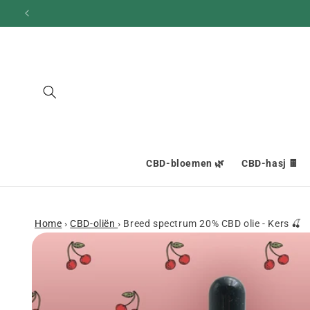
en
doorgaan
naar
inhoud
CBD-bloemen 🌿
CBD-hasj 🍫
Home
›
CBD-oliën
›
Breed spectrum 20% CBD olie - Kers 🍒
Ga naar
productinformatie