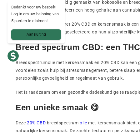
Deze
CBD olie
is zorgvuldig gemaakt van kokosolie en breeds
Bedankt voor uw bezoek!
productieproces garandeert een hoog gehalte aan cannab
Log in om uw beloning van
5 punten te claimen!
De breedspectrumolie met 20% CBD en kersensmaak is een i
CBD-extracten
worden geselecteerd op hun uitzonderlijke 
Aansluiting
Breed spectrum CBD: een THC-
Breedspectrumolie met kersensmaak en 20% CBD kan een gev
voordelen zoals hulp bij stressmanagement, betere slaap en
persoonlijke gevoeligheid en regelmaat van gebruik.
Het is raadzaam om een gezondheidsdeskundige te raadplege
Een unieke smaak 😋
Deze
20% CBD
breedspectrum
olie
met kersensmaak biedt e
natuurlijke kersensmaak. De zachte textuur en perziksmaak m