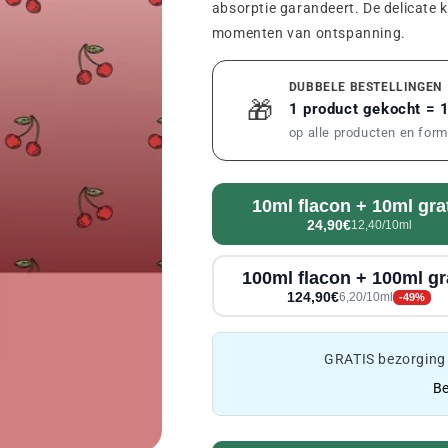
absorptie garandeert. De delicate k
momenten van ontspanning.
DUBBELE BESTELLINGEN
🎁
1 product gekocht = 
op alle producten en for
10ml flacon + 10ml gra
24,90€
12,40/10ml
100ml flacon + 100ml gr
124,90€
6,20/10ml
-49%
GRATIS bezorging
Be