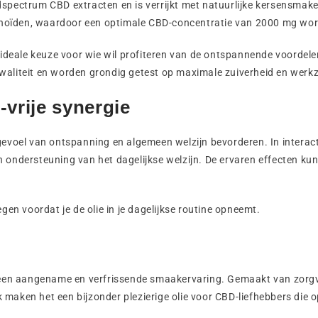
pectrum CBD extracten en is verrijkt met natuurlijke kersensmaken 
inoïden, waardoor een optimale CBD-concentratie van 2000 mg wo
deale keuze voor wie wil profiteren van de ontspannende voordele
kwaliteit en worden grondig getest op maximale zuiverheid en wer
vrije synergie
oel van ontspanning en algemeen welzijn bevorderen. In interact
 ondersteuning van het dagelijkse welzijn. De ervaren effecten kun
n voordat je de olie in je dagelijkse routine opneemt.
en aangename en verfrissende smaakervaring. Gemaakt van zorgvul
aken het een bijzonder plezierige olie voor CBD-liefhebbers die op