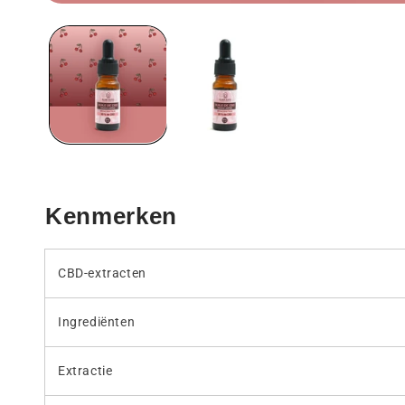
Media
1
openen
in
een
modaal
venster
Kenmerken
CBD-extracten
Ingrediënten
Extractie