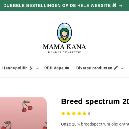
DUBBELE BESTELLINGEN OP DE HELE WEBSITE 🎁
Hennepoliën 💧
CBD Vape ☁️
Diverse producten 🖍️
Breed spectrum 20
8
Onze 20% breedspectrum olie onthult