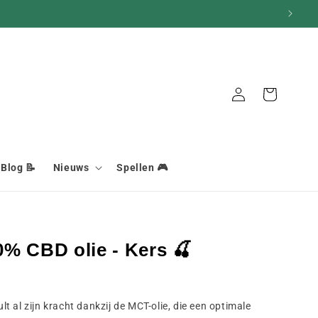
Mand
Aansluiting
Blog 📝
Nieuws
Spellen 🎮
% CBD olie - Kers 🍒
 al zijn kracht dankzij de MCT-olie, die een optimale