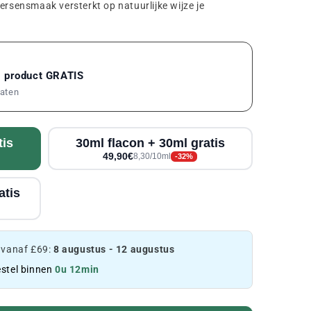
ersensmaak versterkt op natuurlijke wijze je
1 product GRATIS
maten
tis
30ml flacon + 30ml gratis
49,90€
8,30/10ml
-32%
atis
 vanaf £69:
8 augustus - 12 augustus
stel binnen
0u 12min