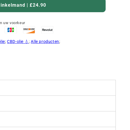
winkelmand | £24.90
an uw voorkeur
lie
;
CBD-olie 💧
;
Alle producten
;