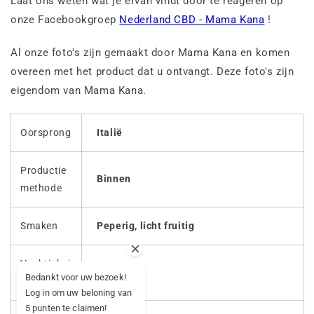
Laat ons weten wat je ervan vindt door te reageren op
onze Facebookgroep
Nederland CBD - Mama Kana
!
Al onze foto's zijn gemaakt door Mama Kana en komen
overeen met het product dat u ontvangt. Deze foto's zijn
eigendom van Mama Kana.
Oorsprong
Italië
Productie
Binnen
methode
Smaken
Peperig, licht fruitig
Vochtighei
Neutraal
Bedankt voor uw bezoek!
d
Log in om uw beloning van
5 punten te claimen!