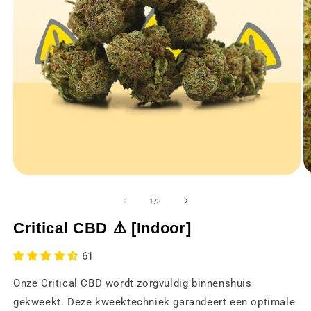
Media
M
1
2
openen
o
van
1
/
3
in
in
een
e
Critical CBD ⚠️ [Indoor]
modaal
m
venster
v
61
Onze Critical CBD wordt zorgvuldig binnenshuis
gekweekt. Deze kweektechniek garandeert een optimale