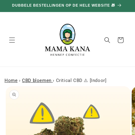
en
DUBBELE BESTELLINGEN OP DE HELE WEBSITE 🎁
doorgaan
naar
inhoud
Mand
Home
›
CBD bloemen
›
Critical CBD ⚠️ [Indoor]
a naar
roductinformatie