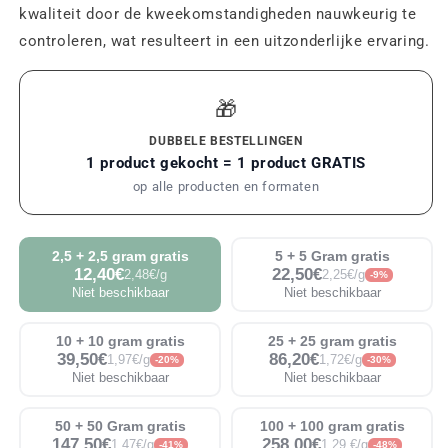
kwaliteit door de kweekomstandigheden nauwkeurig te
controleren, wat resulteert in een uitzonderlijke ervaring.
🎁
DUBBELE BESTELLINGEN
1 product gekocht = 1 product GRATIS
op alle producten en formaten
2,5 + 2,5 gram gratis
5 + 5 Gram gratis
12,40€
22,50€
2,48€/g
2,25€/g
-9%
Niet beschikbaar
Niet beschikbaar
10 + 10 gram gratis
25 + 25 gram gratis
39,50€
86,20€
1,97€/g
1,72€/g
-20%
-30%
Niet beschikbaar
Niet beschikbaar
50 + 50 Gram gratis
100 + 100 gram gratis
147,50€
258,00€
1,47€/g
1,29 €/g
-41%
-48%