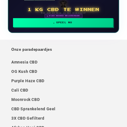
🏆
1 KG CBD TE WINNEN
Doe mee en klim in het klassement
🗓 ELKE MAAND BELONINGEN
SPEEL NU
Onze paradepaardjes
Amnesia CBD
OG Kush CBD
Purple Haze CBD
Cali CBD
Moonrock CBD
CBD Sprankelend Geel
3X CBD Gefilterd