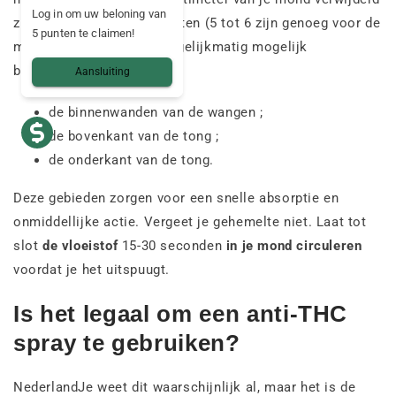
Log in om uw beloning van
zijn. In een paar spraybeurten (5 tot 6 zijn genoeg voor de
5 punten te claimen!
mond) moet je je huid zo gelijkmatig mogelijk
behandelen:
Aansluiting
de binnenwanden van de wangen ;
de bovenkant van de tong ;
de onderkant van de tong.
Deze gebieden zorgen voor een snelle absorptie en
onmiddellijke actie. Vergeet je gehemelte niet. Laat tot
slot
de vloeistof
15-30 seconden
in je mond circuleren
voordat je het uitspuugt.
Is het legaal om een anti-THC
spray te gebruiken?
NederlandJe weet dit waarschijnlijk al, maar het is de