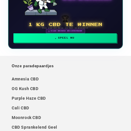
🏆
1 KG CBD TE WINNEN
Doe mee en klim in het klassement
🗓 ELKE MAAND BELONINGEN
SPEEL NU
Onze paradepaardjes
Amnesia CBD
OG Kush CBD
Purple Haze CBD
Cali CBD
Moonrock CBD
CBD Sprankelend Geel