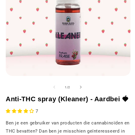
Media
M
1
2
openen
o
van
1
/
2
in
in
een
e
Anti-THC spray (Kleaner) - Aardbei 🍓
modaal
m
venster
v
7
Ben je een gebruiker van producten die cannabinoïden en
THC bevatten? Dan ben je misschien geïnteresseerd in