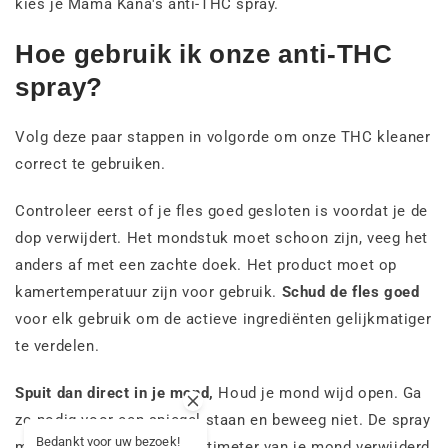
kies je Mama Kana's anti-THC spray.
Hoe gebruik ik onze anti-THC
spray?
Volg deze paar stappen in volgorde om onze THC kleaner
correct te gebruiken.
Controleer eerst of je fles goed gesloten is voordat je de
dop verwijdert. Het mondstuk moet schoon zijn, veeg het
anders af met een zachte doek. Het product moet op
kamertemperatuur zijn voor gebruik.
Schud de fles goed
voor elk gebruik om de actieve ingrediënten gelijkmatiger
te verdelen.
Spuit dan direct in je mond,
Houd je mond wijd open. Ga
zo nodig voor een spiegel staan en beweeg niet. De spray
Bedankt voor uw bezoek!
moet slechts een paar centimeter van je mond verwijderd