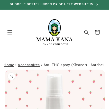
en
DUBBELE BESTELLINGEN OP DE HELE WEBSITE 🎁
doorgaan
naar
inhoud
Mand
Home
›
Accessoires
›
Anti-THC spray (Kleaner) - Aardbei 🍓
a naar
roductinformatie