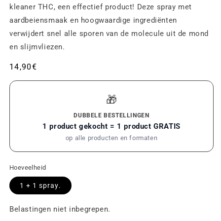
kleaner THC, een effectief product! Deze spray met
aardbeiensmaak en hoogwaardige ingrediënten
verwijdert snel alle sporen van de molecule uit de mond
en slijmvliezen.
Gebruikelijke
14,90€
prijs
🎁
DUBBELE BESTELLINGEN
1 product gekocht = 1 product GRATIS
op alle producten en formaten
Hoeveelheid
1 + 1 spray
.
Belastingen niet inbegrepen.