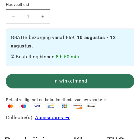
Hoeveelheid
Verminder
Verhoog
de
de
hoeveelheid
hoeveelheid
GRATIS bezorging vanaf £69:
10 augustus - 12
Anti-
Anti-
THC-
THC
augustus.
spray
Spray
⏳ Bestelling binnen
8 h 50 min.
(Kleaner)
(Kleaner)
-
-
Aardbei
Aardbei
🍓
🍓
In winkelmand
Betaal veilig met de betaalmethode van uw voorkeur
Collectie(s):
Accessoires 🔫
;