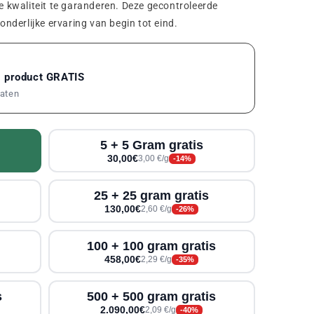
kwaliteit te garanderen. Deze gecontroleerde
derlijke ervaring van begin tot eind.
1 product GRATIS
maten
5 + 5 Gram gratis
30,00€
3,00 €/g
-14%
25 + 25 gram gratis
130,00€
2,60 €/g
-26%
100 + 100 gram gratis
458,00€
2,29 €/g
-35%
s
500 + 500 gram gratis
2.090,00€
2,09 €/g
-40%