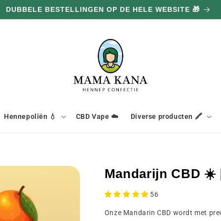
DUBBELE BESTELLINGEN OP DE HELE WEBSITE 🎁
Hennepoliën 💧
CBD Vape ☁️
Diverse producten 🖍️
Mandarijn CBD ☀️ 
56
Onze Mandarin CBD wordt met prec