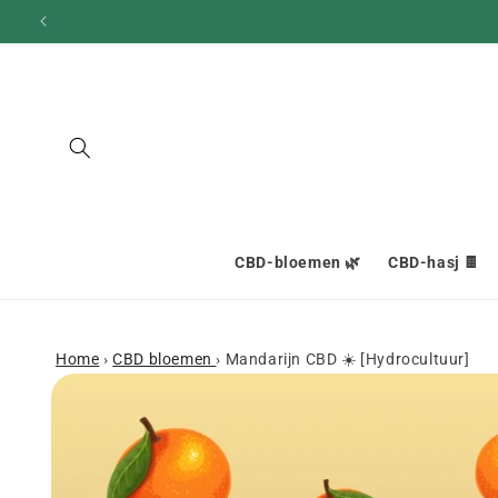
en
doorgaan
naar
inhoud
CBD-bloemen 🌿
CBD-hasj 🍫
Home
›
CBD bloemen
›
Mandarijn CBD ☀️ [Hydrocultuur]
Ga naar
productinformatie