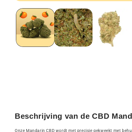
Media
1
openen
in
een
modaal
venster
Beschrijving van de CBD Manda
Onze Mandarin CBD wordt met precisie gekweekt met behu