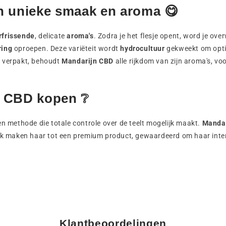
 unieke smaak en aroma 😋
rfrissende
, delicate
aroma's
. Zodra je het flesje opent, word je ov
ring
oproepen. Deze variëteit wordt
hydrocultuur
gekweekt om optim
g verpakt, behoudt
Mandarijn CBD
alle rijkdom van zijn aroma's, vo
 CBD kopen ❔
 methode die totale controle over de teelt mogelijk maakt.
Mandar
rlijk maken haar tot een premium product, gewaardeerd om haar inte
Klantbeoordelingen