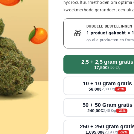
hydrocultuurmethoden om optimale 
kweekmethode garandeert een uitzon
DUBBELE BESTELLINGEN
🎁
1 product gekocht = 
op alle producten en for
2,5 + 2,5 gram gratis
17,50€
3,50 €/g
10 + 10 gram gratis
56,00€
2,80 €/g
-20%
50 + 50 Gram gratis
240,00€
2,40 €/g
-31%
250 + 250 gram grati
1.095,00€
2,19 €/g
-37%