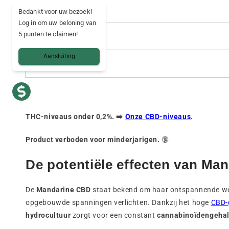
Levering
Bedankt voor uw bezoek!
Log in om uw beloning van
5 punten te claimen!
Land van levering
Aansluiting
Veilige betaling
THC-niveaus onder 0,2%. ➡️
Onze CBD-niveaus
.
Product verboden voor minderjarigen.
🔞
De potentiële effecten van M
De
Mandarine CBD
staat bekend om haar ontspannende werki
opgebouwde spanningen verlichten. Dankzij het hoge
CBD-
hydrocultuur
zorgt voor een constant
cannabinoïdengehal