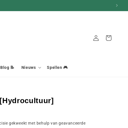
Aansluiting
Mand
Blog 📝
Nieuws
Spellen 🎮
[Hydrocultuur]
isie gekweekt met behulp van geavanceerde