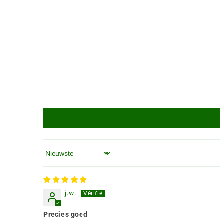
Sorteren op
j.w.
Precies goed