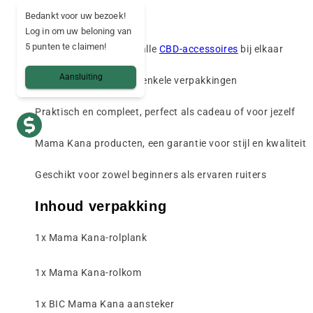
Hoogtepunten
Bedankt voor uw bezoek!
Log in om uw beloning van
5 punten te claimen!
✅ Alles-in-één-pakket: alle
CBD-accessoires
bij elkaar
Aansluiting
Zuinig: goedkoper dan enkele verpakkingen
Praktisch en compleet, perfect als cadeau of voor jezelf
Mama Kana producten, een garantie voor stijl en kwaliteit
Geschikt voor zowel beginners als ervaren ruiters
Inhoud verpakking
1x Mama Kana-rolplank
1x Mama Kana-rolkom
1x BIC Mama Kana aansteker