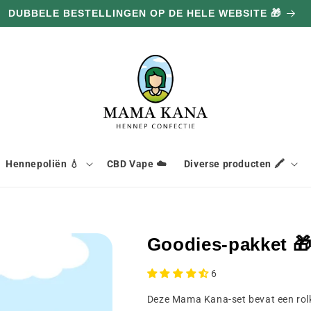
DUBBELE BESTELLINGEN OP DE HELE WEBSITE 🎁
Hennepoliën 💧
CBD Vape ☁️
Diverse producten 🖍️
Goodies-pakket 
6
Deze Mama Kana-set bevat een rol