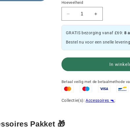
Hoeveelheid
Verlaag
Verhoog
de
het
hoeveelheid
aantal
GRATIS bezorging vanaf £69:
8 
van
Goodies
het
Packs
Bestel nu voor een snelle levering
Goodies
🎁
Pack
🎁
In winke
Betaal veilig met de betaalmethode v
Collectie(s):
Accessoires 🔫
;
ssoires Pakket 🎁