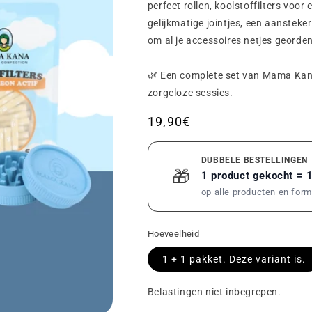
perfect rollen, koolstoffilters voor
gelijkmatige jointjes, een aansteke
om al je accessoires netjes georde
🌿 Een complete set van Mama Kana
zorgeloze sessies.
Gebruikelijke
19,90€
prijs
DUBBELE BESTELLINGEN
🎁
1 product gekocht = 
op alle producten en for
Hoeveelheid
1 + 1
pakket. Deze variant is
.
Belastingen niet inbegrepen.