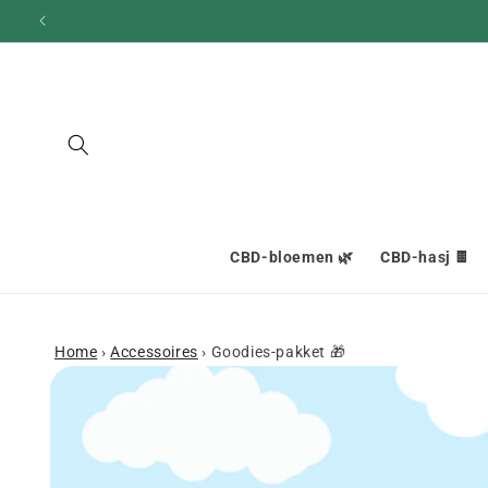
en
doorgaan
naar
inhoud
CBD-bloemen 🌿
CBD-hasj 🍫
Home
›
Accessoires
›
Goodies-pakket 🎁
Ga naar
productinformatie