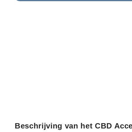
Media
1
openen
in
een
modaal
venster
Beschrijving van het CBD Acce