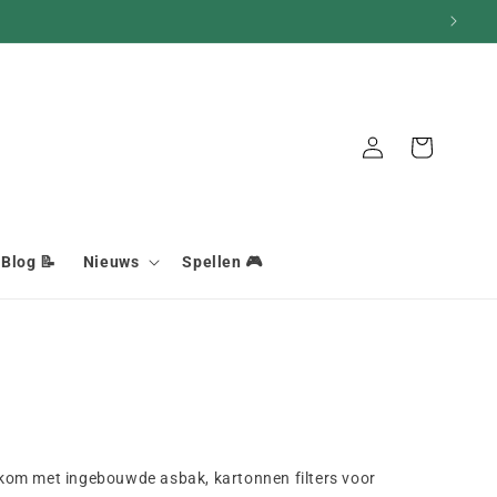
Aansluiting
Mand
Blog 📝
Nieuws
Spellen 🎮

kom met ingebouwde asbak, kartonnen filters voor