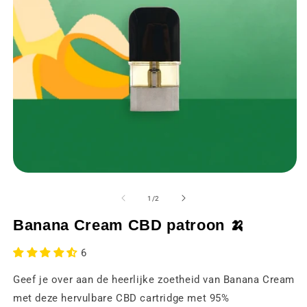
Media
M
1
2
openen
o
van
1
/
2
in
in
een
e
Banana Cream CBD patroon 🍌
modaal
m
venster
v
6
Geef je over aan de heerlijke zoetheid van Banana Cream
met deze hervulbare CBD cartridge met 95%