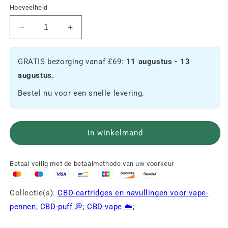
Hoeveelheid
Verminder
Verhoog
de
de
hoeveelheid
hoeveelheid
GRATIS bezorging vanaf £69:
11 augustus - 13
Banana
Banana
Cream
Cream
augustus.
CBD
CBD
Bestel nu voor een snelle levering.
Cartridge
Cartridge
🍌
🍌
In winkelmand
Betaal veilig met de betaalmethode van uw voorkeur
Collectie(s):
CBD-cartridges en navullingen voor vape-
pennen
;
CBD-puff 💭
;
CBD-vape ☁️
;