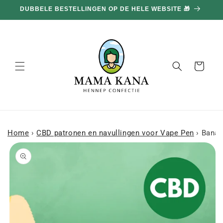
en
DUBBELE BESTELLINGEN OP DE HELE WEBSITE 🎁
doorgaan
naar
inhoud
Mand
Home
›
CBD patronen en navullingen voor Vape Pen
›
Banan
a naar
roductinformatie