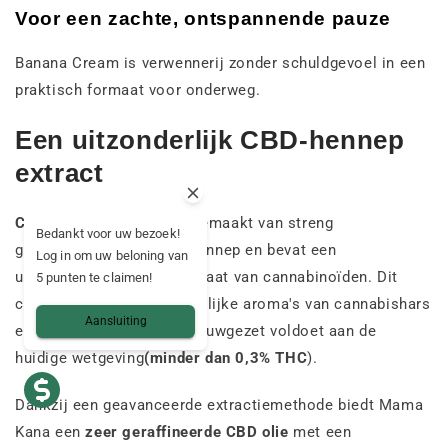
Voor een zachte, ontspannende pauze
Banana Cream is verwennerij zonder schuldgevoel in een
praktisch formaat voor onderweg.
Een uitzonderlijk CBD-hennep
extract
CBD Pen Mama Kana
is gemaakt van streng
Bedankt voor uw bezoek!
geselecteerde premium hennep en bevat een
Log in om uw beloning van
ultrageconcentreerd distillaat van cannabinoïden. Dit
5 punten te claimen!
concentraat onthult natuurlijke aroma's van cannabishars
Aansluiting
en -bloemen, terwijl het nauwgezet voldoet aan de
huidige wetgeving
(minder dan 0,3% THC
).
Dankzij een geavanceerde extractiemethode biedt Mama
Kana een
zeer geraffineerde CBD olie
met een