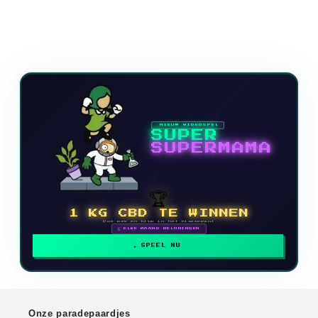
NIEUW VIDEOSPEL
SUPER
SUPERMAMA
🏆
1 KG CBD TE WINNEN
Doe mee en klim in het klassement
🗓 ELKE MAAND BELONINGEN
SPEEL NU
Onze paradepaardjes