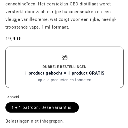
cannabinoïden. Het eersteklas CBD distillaat wordt
versterkt door zachte, rijpe bananensmaken en een
vleugje vanillecrème, wat zorgt voor een rijke, heerlijk
troostende vape. 1 ml formaat.
Gebruikelijke
19,90€
prijs
🎁
DUBBELE BESTELLINGEN
1 product gekocht = 1 product GRATIS
op alle producten en formaten
Eenheid
1 + 1
patroon. Deze variant is
.
Belastingen niet inbegrepen.