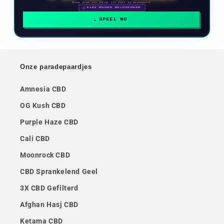
Doe mee en klim in het klassement
🗓 ELKE MAAND BELONINGEN
SPEEL NU
Onze paradepaardjes
Amnesia CBD
OG Kush CBD
Purple Haze CBD
Cali CBD
Moonrock CBD
CBD Sprankelend Geel
3X CBD Gefilterd
Afghan Hasj CBD
Ketama CBD