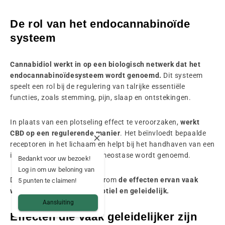
De rol van het endocannabinoïde
systeem
Cannabidiol werkt in op een biologisch netwerk dat het
endocannabinoïdesysteem wordt genoemd.
Dit systeem
speelt een rol bij de regulering van talrijke essentiële
functies, zoals stemming, pijn, slaap en ontstekingen.
In plaats van een plotseling effect te veroorzaken,
werkt
CBD op een regulerende manier
. Het beïnvloedt bepaalde
receptoren in het lichaam en helpt bij het handhaven van een
inwendig evenwicht dat homeostase wordt genoemd.
Bedankt voor uw bezoek!
Log in om uw beloning van
Deze werking verklaart waarom
de effecten ervan vaak
5 punten te claimen!
worden omschreven als subtiel en geleidelijk.
Aansluiting
Effecten die vaak geleidelijker zijn