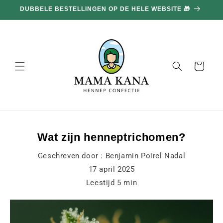
en
DUBBELE BESTELLINGEN OP DE HELE WEBSITE 🎁
doorgaan
naar
inhoud
Mand
Wat zijn henneptrichomen?
Geschreven door :
Benjamin Poirel Nadal
17 april 2025
Leestijd
5
min