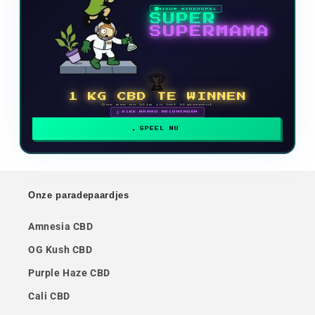
NIEUW VIDEOSPEL
SUPER
SUPERMAMA
🏆
1 KG CBD TE WINNEN
Doe mee en klim in het klassement
🗓 ELKE MAAND BELONINGEN
SPEEL NU
Onze paradepaardjes
Amnesia CBD
OG Kush CBD
Purple Haze CBD
Cali CBD