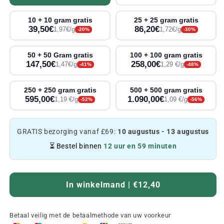
10 + 10 gram gratis
25 + 25 gram gratis
39,50€
86,20€
1,97€/g
1,72€/g
-20%
-30%
50 + 50 Gram gratis
100 + 100 gram gratis
147,50€
258,00€
1,47€/g
1,29 €/g
-41%
-48%
250 + 250 gram gratis
500 + 500 gram gratis
595,00€
1.090,00€
1,19 €/g
1,09 €/g
-52%
-56%
GRATIS bezorging vanaf £69:
10 augustus - 13 augustus
⏳ Bestel binnen
12 uur en 59 minuten
In winkelmand | €12,40
Betaal veilig met de betaalmethode van uw voorkeur