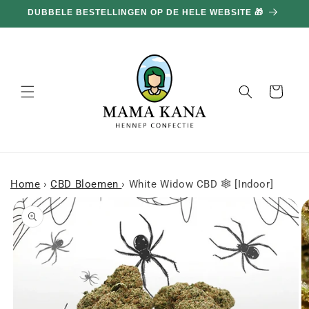
en
DUBBELE BESTELLINGEN OP DE HELE WEBSITE 🎁
doorgaan
naar
inhoud
Mand
Home
›
CBD Bloemen
›
White Widow CBD 🕸 [Indoor]
a naar
roductinformatie