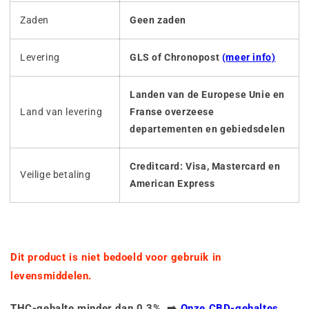
Zaden
Geen zaden
Levering
GLS of Chronopost
(meer info)
Landen van de Europese Unie en
Land van levering
Franse overzeese
departementen en gebiedsdelen
Creditcard: Visa, Mastercard en
Veilige betaling
American Express
Dit product is niet bedoeld voor gebruik in
levensmiddelen.
THC-gehalte minder dan 0,3%. ➡️
Onze CBD-gehaltes
.