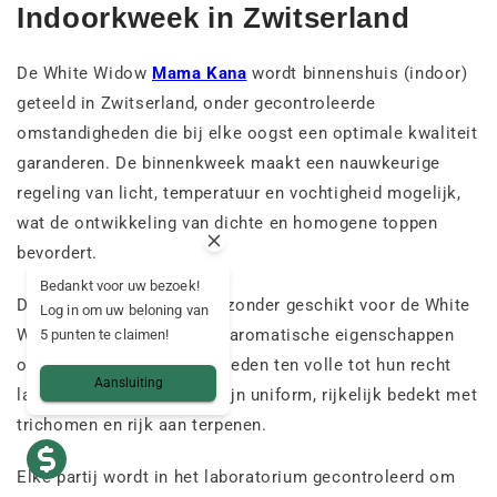
Indoorkweek in Zwitserland
De White Widow
Mama Kana
wordt binnenshuis (indoor)
geteeld in Zwitserland, onder gecontroleerde
omstandigheden die bij elke oogst een optimale kwaliteit
garanderen. De binnenkweek maakt een nauwkeurige
regeling van licht, temperatuur en vochtigheid mogelijk,
wat de ontwikkeling van dichte en homogene toppen
bevordert.
Bedankt voor uw bezoek!
Deze kweekmethode is bijzonder geschikt voor de White
Log in om uw beloning van
Widow, een soort die haar aromatische eigenschappen
5 punten te claimen!
onder stabiele omstandigheden ten volle tot hun recht
Aansluiting
laat komen. De bloemen zijn uniform, rijkelijk bedekt met
trichomen en rijk aan terpenen.
Elke partij wordt in het laboratorium gecontroleerd om