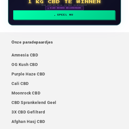
1 KG CBD TE WINNEN
Doe mee en klim in het klassement
🗓 ELKE MAAND BELONINGEN
SPEEL NU
Onze paradepaardjes
Amnesia CBD
OG Kush CBD
Purple Haze CBD
Cali CBD
Moonrock CBD
CBD Sprankelend Geel
3X CBD Gefilterd
Afghan Hasj CBD