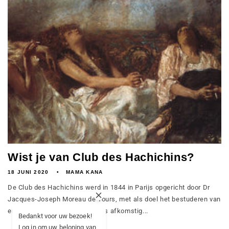
Wist je van Club des Hachichins?
18 JUNI 2020
MAMA KANA
De Club des Hachichins werd in 1844 in Parijs opgericht door Dr
Jacques-Joseph Moreau de Tours, met als doel het bestuderen van
en het experimenteren met hars afkomstig...
Bedankt voor uw bezoek!
Log in om uw beloning van