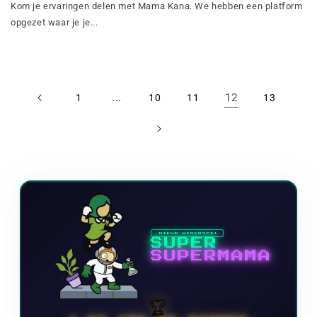
Kom je ervaringen delen met Mama Kana. We hebben een platform
opgezet waar je je...
...
12
1
10
11
13
NIEUW VIDEOSPEL
SUPER
SUPERMAMA
🏆