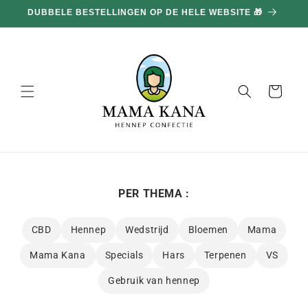
en
100G GRATIS BIJ ELKE AANKOOP VAN 100€ 🔥
doorgaan
naar
inhoud
Mand
PER THEMA :
CBD
Hennep
Wedstrijd
Bloemen
Mama
Mama Kana
Specials
Hars
Terpenen
VS
Gebruik van hennep