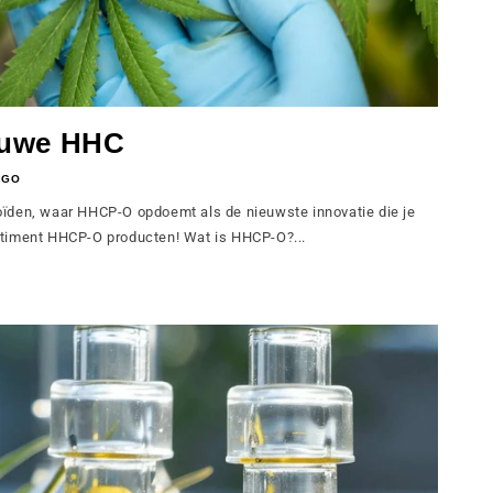
euwe HHC
NGO
ïden, waar HHCP-O opdoemt als de nieuwste innovatie die je
timent HHCP-O producten! Wat is HHCP-O?...