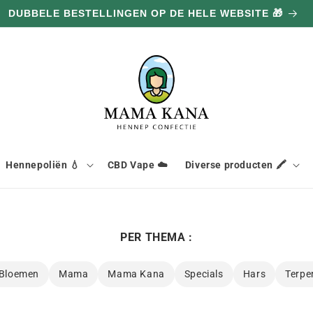
100G GRATIS BIJ ELKE AANKOOP VAN 100€ 🔥
Hennepoliën 💧
CBD Vape ☁️
Diverse producten 🖍️
PER THEMA :
Bloemen
Mama
Mama Kana
Specials
Hars
Terpe