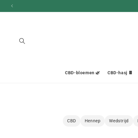
en
doorgaan
naar
inhoud
CBD-bloemen 🌿
CBD-hasj 🍫
CBD
Hennep
Wedstrijd