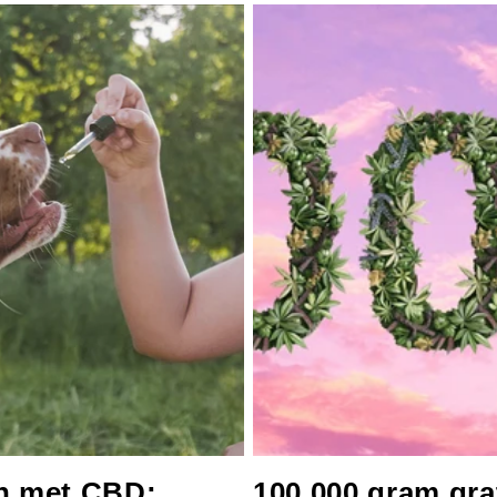
n met CBD: ...
100.000 gram grat