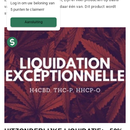
Log in om uw beloning van
van CBD. CBD-capsules zijn er daar één van. Dit product wordt
5 punten te claimen!
steeds populairder en...
Aansluiting