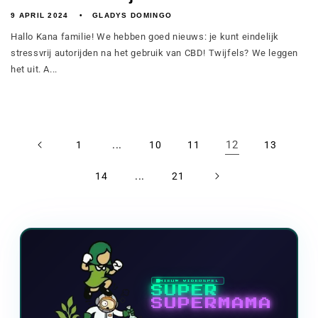
9 APRIL 2024
GLADYS DOMINGO
Hallo Kana familie! We hebben goed nieuws: je kunt eindelijk
stressvrij autorijden na het gebruik van CBD! Twijfels? We leggen
het uit. A...
...
12
1
10
11
13
...
14
21
NIEUW VIDEOSPEL
SUPER
SUPERMAMA