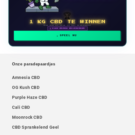
🏆
1 KG CBD TE WINNEN
Doe mee en klim in het klassement
🗓 ELKE MAAND BELONINGEN
SPEEL NU
Onze paradepaardjes
Amnesia CBD
OG Kush CBD
Purple Haze CBD
Cali CBD
Moonrock CBD
CBD Sprankelend Geel