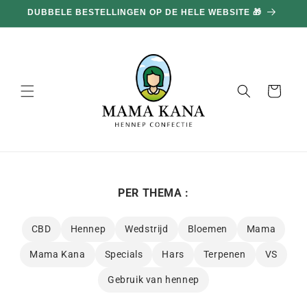
en
100G GRATIS BIJ ELKE AANKOOP VAN 100€ 🔥
doorgaan
naar
inhoud
Mand
PER THEMA :
CBD
Hennep
Wedstrijd
Bloemen
Mama
Mama Kana
Specials
Hars
Terpenen
VS
Gebruik van hennep