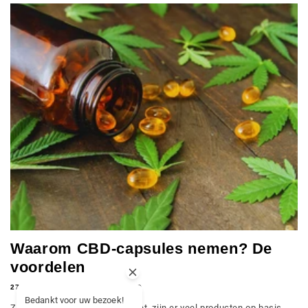
Waarom CBD-capsules nemen? De
voordelen
27 MEI 2024
IDAN MELICIO
Bedankt voor uw bezoek!
Zoals je waarschijnlijk wel weet, zijn er veel producten op basis