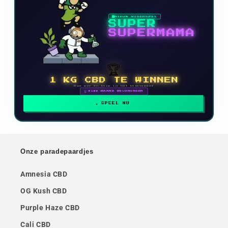
NIEUW VIDEOSPEL
SUPER
SUPERMAMA
🏆
1 KG CBD TE WINNEN
Doe mee en klim in het klassement
🗓 ELKE MAAND BELONINGEN
SPEEL NU
Onze paradepaardjes
Amnesia CBD
OG Kush CBD
Purple Haze CBD
Cali CBD