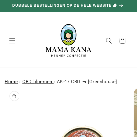
en
DUBBELE BESTELLINGEN OP DE HELE WEBSITE 🎁
doorgaan
naar
inhoud
Mand
Home
›
CBD bloemen
›
AK-47 CBD 🔫 [Greenhouse]
a naar
roductinformatie