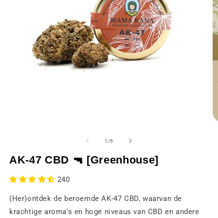
Media
M
1
2
openen
o
van
1
/
5
in
in
een
e
AK-47 CBD 🔫 [Greenhouse]
modaal
m
venster
v
240
(Her)ontdek de beroemde AK-47 CBD, waarvan de
krachtige aroma's en hoge niveaus van CBD en andere