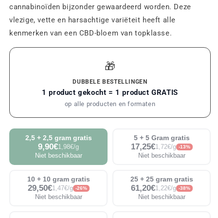
cannabinoïden bijzonder gewaardeerd worden. Deze
vlezige, vette en harsachtige variëteit heeft alle
kenmerken van een CBD-bloem van topklasse.
🎁
DUBBELE BESTELLINGEN
1 product gekocht = 1 product GRATIS
op alle producten en formaten
2,5 + 2,5 gram gratis
5 + 5 Gram gratis
9,90€
17,25€
1,98€/g
1,72€/g
-13%
Niet beschikbaar
Niet beschikbaar
10 + 10 gram gratis
25 + 25 gram gratis
29,50€
61,20€
1,47€/g
1,22€/g
-26%
-38%
Niet beschikbaar
Niet beschikbaar