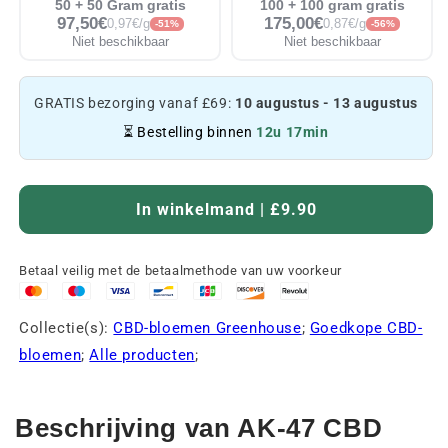
50 + 50 Gram gratis
100 + 100 gram gratis
97,50€
175,00€
0,97€/g
0,87€/g
-51%
-56%
Niet beschikbaar
Niet beschikbaar
GRATIS bezorging vanaf £69:
10 augustus - 13 augustus
⏳ Bestelling binnen
12u 17min
In winkelmand | £9.90
Betaal veilig met de betaalmethode van uw voorkeur
Collectie(s):
CBD-bloemen Greenhouse
;
Goedkope CBD-
bloemen
;
Alle producten
;
Beschrijving van AK-47 CBD