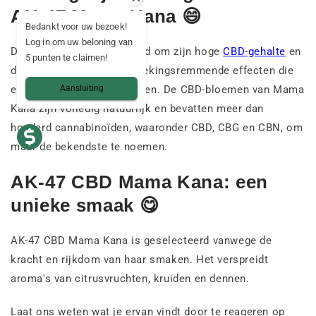
AK-47 Mama Kana 😄
Bedankt voor uw bezoek!
Log in om uw beloning van
De AK-47 CBD staat bekend om zijn hoge
CBD-gehalte
en
5 punten te claimen!
de ontspannende en ontstekingsremmende effecten die
Aansluiting
eraan worden toegeschreven. De CBD-bloemen van Mama
Kana zijn volledig natuurlijk en bevatten meer dan
honderd cannabinoïden, waaronder CBD, CBG en CBN, om
maar de bekendste te noemen.
AK-47 CBD Mama Kana: een
unieke smaak 😋
AK-47 CBD Mama Kana is geselecteerd vanwege de
kracht en rijkdom van haar smaken. Het verspreidt
aroma's van citrusvruchten, kruiden en dennen.
Laat ons weten wat je ervan vindt door te reageren op