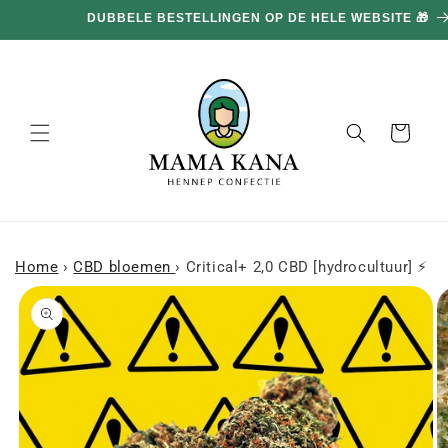
en
DUBBELE BESTELLINGEN OP DE HELE WEBSITE 🎁
doorgaan
naar
inhoud
Mand
Home
›
CBD bloemen
›
Critical+ 2,0 CBD [hydrocultuur] ⚡
a naar
roductinformatie