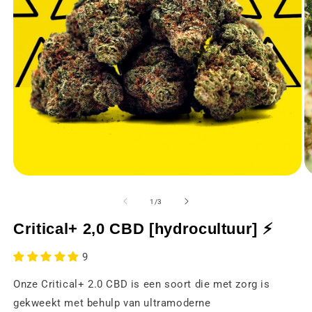
Media
M
1
2
openen
o
van
1
/
3
in
in
een
e
Critical+ 2,0 CBD [hydrocultuur] ⚡
modaal
m
venster
v
9
Onze Critical+ 2.0 CBD is een soort die met zorg is
gekweekt met behulp van ultramoderne