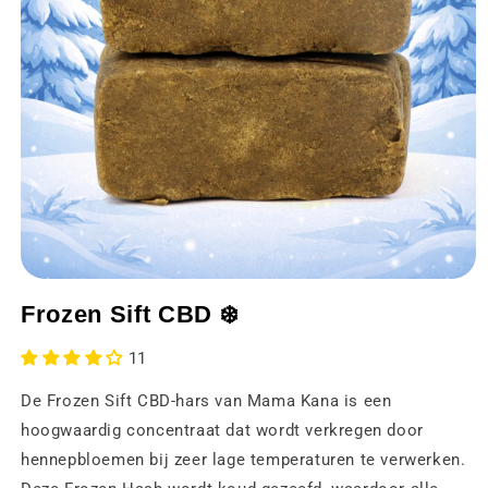
Media
1
Frozen Sift CBD ❄️
openen
in
een
11
modaal
venster
De Frozen Sift CBD-hars van Mama Kana is een
hoogwaardig concentraat dat wordt verkregen door
hennepbloemen bij zeer lage temperaturen te verwerken.