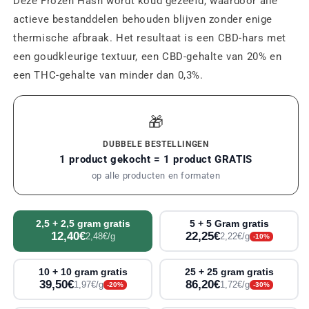
Deze Frozen Hash wordt koud gezeefd, waardoor alle
actieve bestanddelen behouden blijven zonder enige
thermische afbraak. Het resultaat is een CBD-hars met
een goudkleurige textuur, een CBD-gehalte van 20% en
een THC-gehalte van minder dan 0,3%.
🎁
DUBBELE BESTELLINGEN
1 product gekocht = 1 product GRATIS
op alle producten en formaten
2,5 + 2,5 gram gratis
5 + 5 Gram gratis
12,40€
22,25€
2,48€/g
2,22€/g
-10%
10 + 10 gram gratis
25 + 25 gram gratis
39,50€
86,20€
1,97€/g
1,72€/g
-20%
-30%