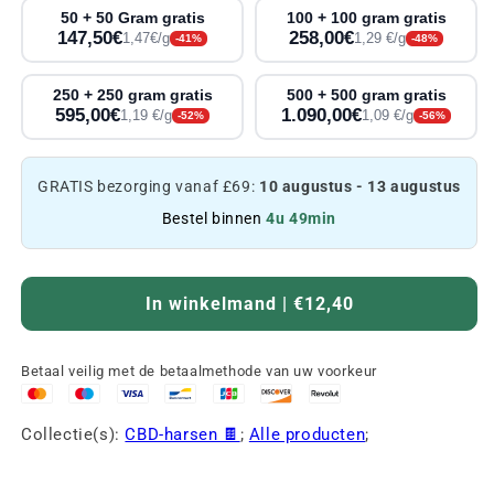
50 + 50 Gram gratis
100 + 100 gram gratis
147,50€
258,00€
1,47€/g
1,29 €/g
-41%
-48%
250 + 250 gram gratis
500 + 500 gram gratis
595,00€
1.090,00€
1,19 €/g
1,09 €/g
-52%
-56%
GRATIS bezorging vanaf £69:
10 augustus - 13 augustus
Bestel binnen
4u 49min
In winkelmand | €12,40
Betaal veilig met de betaalmethode van uw voorkeur
Collectie(s):
CBD-harsen 🍫
;
Alle producten
;