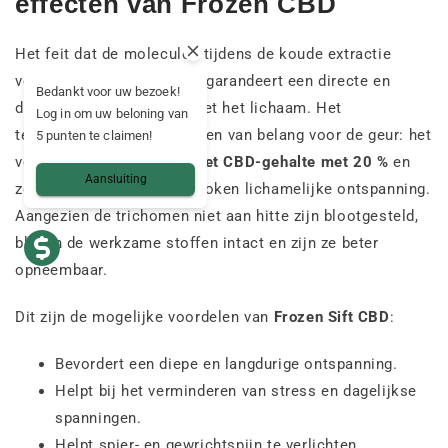
effecten van Frozen CBD
Het feit dat de moleculen tijdens de koude extractie
volledig behouden blijven, garandeert een directe en
Bedankt voor uw bezoek!
doeltreffende interactie met het lichaam. Het
Log in om uw beloning van
terpenenprofiel is niet alleen van belang voor de geur: het
5 punten te claimen!
versterkt de werking van
het CBD-gehalte met 20 %
en
Aansluiting
zorgt zo voor een uitgesproken lichamelijke ontspanning.
Aangezien de trichomen niet aan hitte zijn blootgesteld,
blijven de werkzame stoffen intact en zijn ze beter
opneembaar.
Dit zijn de mogelijke voordelen van
Frozen Sift CBD
:
Bevordert een diepe en langdurige ontspanning.
Helpt bij het verminderen van stress en dagelijkse
spanningen.
Helpt spier- en gewrichtspijn te verlichten.