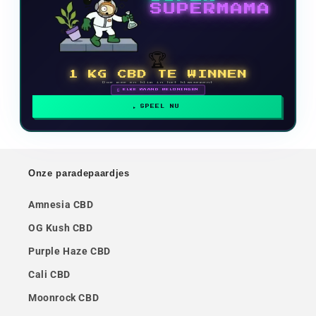
SUPERMAMA
🏆
1 KG CBD TE WINNEN
Doe mee en klim in het klassement
🗓 ELKE MAAND BELONINGEN
SPEEL NU
Onze paradepaardjes
Amnesia CBD
OG Kush CBD
Purple Haze CBD
Cali CBD
Moonrock CBD