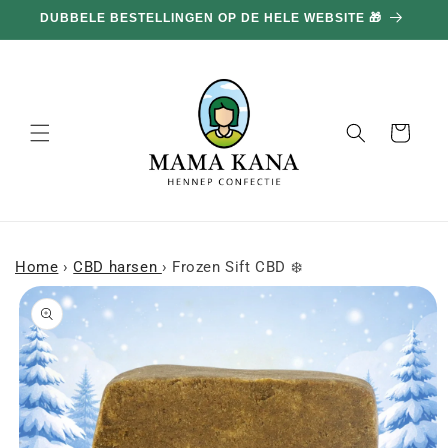
en
DUBBELE BESTELLINGEN OP DE HELE WEBSITE 🎁
doorgaan
naar
inhoud
Mand
Home
›
CBD harsen
›
Frozen Sift CBD ❄️
a naar
roductinformatie