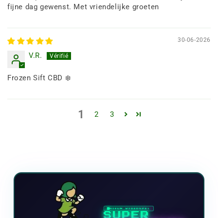
fijne dag gewenst. Met vriendelijke groeten
30-06-2026
V.R.
Frozen Sift CBD ❄️
1
2
3
NIEUW VIDEOSPEL
SUPER