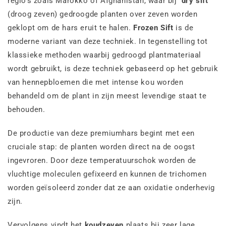
regio’s zoals Marokko of Afghanistan, waar bij
‘dry sift’
(droog zeven) gedroogde planten over zeven worden
geklopt om de hars eruit te halen.
Frozen Sift
is de
moderne variant van deze techniek. In tegenstelling tot
klassieke methoden waarbij gedroogd plantmateriaal
wordt gebruikt, is deze techniek gebaseerd op het gebruik
van hennepbloemen die met intense kou worden
behandeld om de plant in zijn meest levendige staat te
behouden.
De productie van deze premiumhars begint met een
cruciale stap: de planten worden direct na de oogst
ingevroren. Door deze temperatuurschok worden de
vluchtige moleculen gefixeerd en kunnen de trichomen
worden geïsoleerd zonder dat ze aan oxidatie onderhevig
zijn.
Vervolgens vindt het
koudzeven
plaats bij zeer lage