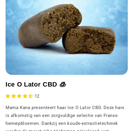
Media
1
Ice O Lator CBD 🧊
openen
in
een
12
modaal
venster
Mama Kana presenteert haar Ice O Lator CBD. Deze hars
is afkomstig van een zorgvuldige selectie van Franse
hennepbloemen. Dankzij een koude-extractietechniek