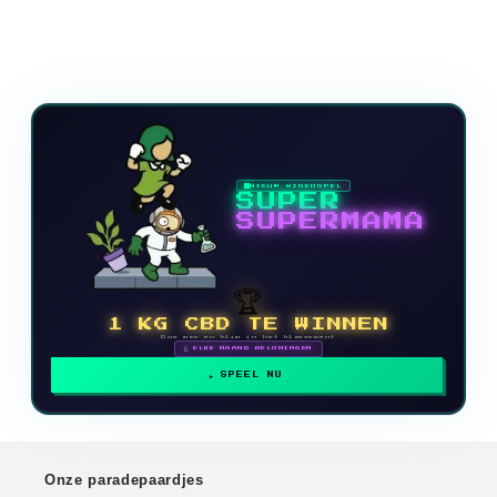
NIEUW VIDEOSPEL
SUPER
SUPERMAMA
🏆
1 KG CBD TE WINNEN
Doe mee en klim in het klassement
🗓 ELKE MAAND BELONINGEN
SPEEL NU
Onze paradepaardjes