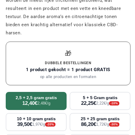
worden de meest rijke trichomen geïsoleerd, wat
resulteert in een product met een vette en kneedbare
textuur. De aardse aroma’s en citroenachtige tonen
bieden een krachtig alternatief voor klassieke CBD-
harsen.
🎁
DUBBELE BESTELLINGEN
1 product gekocht = 1 product GRATIS
op alle producten en formaten
2,5 + 2,5 gram gratis
5 + 5 Gram gratis
12,40€
22,25€
2,48€/g
2,22€/g
-10%
10 + 10 gram gratis
25 + 25 gram gratis
39,50€
86,20€
1,97€/g
1,72€/g
-20%
-30%