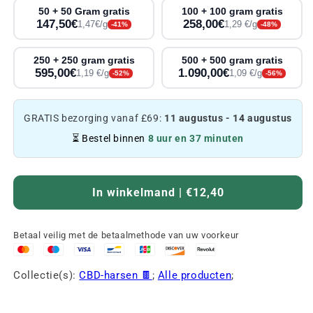
50 + 50 Gram gratis
100 + 100 gram gratis
147,50€
258,00€
1,47€/g
1,29 €/g
-41%
-48%
250 + 250 gram gratis
500 + 500 gram gratis
595,00€
1.090,00€
1,19 €/g
1,09 €/g
-52%
-56%
GRATIS bezorging vanaf £69:
11 augustus - 14 augustus
⏳ Bestel binnen
8 uur en 37 minuten
In winkelmand | €12,40
Betaal veilig met de betaalmethode van uw voorkeur
Collectie(s):
CBD-harsen 🍫
;
Alle producten
;