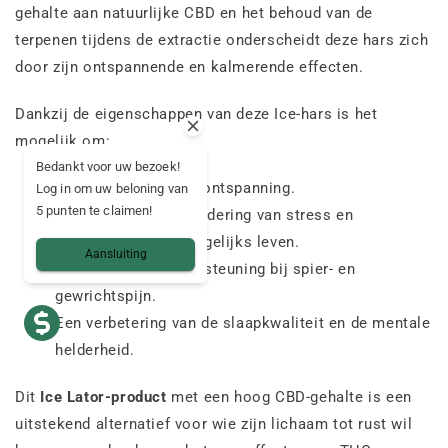
gehalte aan natuurlijke CBD en het behoud van de
terpenen tijdens de extractie onderscheidt deze hars zich
door zijn ontspannende en kalmerende effecten.
Dankzij de eigenschappen van deze Ice-hars is het
mogelijk om:
Bedankt voor uw bezoek!
Diepe en langdurige ontspanning.
Log in om uw beloning van
5 punten te claimen!
Een merkbare vermindering van stress en
spanningen in het dagelijks leven.
Aansluiting
Een effectieve ondersteuning bij spier- en
gewrichtspijn.
Een verbetering van de slaapkwaliteit en de mentale
helderheid.
Dit
Ice Lator-product
met een hoog CBD-gehalte is een
uitstekend alternatief voor wie zijn lichaam tot rust wil