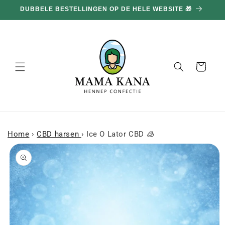
en
DUBBELE BESTELLINGEN OP DE HELE WEBSITE 🎁
doorgaan
naar
inhoud
Mand
Home
›
CBD harsen
›
Ice O Lator CBD 🧊
a naar
roductinformatie