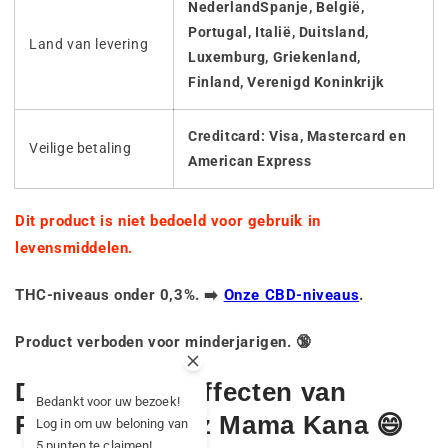
NederlandSpanje, België,
Portugal, Italië, Duitsland,
Land van levering
Luxemburg, Griekenland,
Finland, Verenigd Koninkrijk
Creditcard: Visa, Mastercard en
Veilige betaling
American Express
Dit product is niet bedoeld voor gebruik in
levensmiddelen.
THC-niveaus onder 0,3%. ➡️
Onze CBD-niveaus
.
Product verboden voor minderjarigen. 🔞
De mogelijke effecten van
Bedankt voor uw bezoek!
Rainbow Runtz Mama Kana 😄
Log in om uw beloning van
5 punten te claimen!