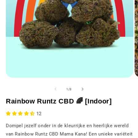
Media
M
1
2
openen
o
van
1
/
3
in
in
een
e
Rainbow Runtz CBD 🌈 [Indoor]
modaal
m
venster
v
12
Dompel jezelf onder in de kleurrijke en heerlijke wereld
van Rainbow Runtz CBD Mama Kana! Een unieke variëteit