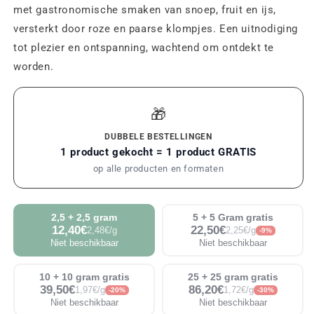
met gastronomische smaken van snoep, fruit en ijs,
versterkt door roze en paarse klompjes. Een uitnodiging
tot plezier en ontspanning, wachtend om ontdekt te
worden.
🎁
DUBBELE BESTELLINGEN
1 product gekocht = 1 product GRATIS
op alle producten en formaten
2,5 + 2,5 gram
5 + 5 Gram gratis
12,40€
22,50€
2,48€/g
2,25€/g
-9%
Niet beschikbaar
Niet beschikbaar
10 + 10 gram gratis
25 + 25 gram gratis
39,50€
86,20€
1,97€/g
1,72€/g
-20%
-30%
Niet beschikbaar
Niet beschikbaar