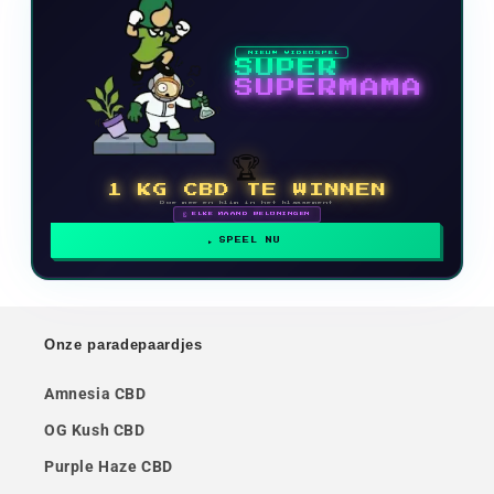
NIEUW VIDEOSPEL
SUPER
SUPERMAMA
🏆
1 KG CBD TE WINNEN
Doe mee en klim in het klassement
🗓 ELKE MAAND BELONINGEN
SPEEL NU
Onze paradepaardjes
Amnesia CBD
OG Kush CBD
Purple Haze CBD