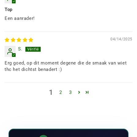
Top
Een aanrader!
04/14/2025
S.
Erg goed, op dit moment degene die de smaak van wiet
thc het dichtst benadert :)
1
2
3