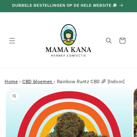
en
DUBBELE BESTELLINGEN OP DE HELE WEBSITE 🎁
doorgaan
naar
inhoud
Mand
Home
›
CBD bloemen
›
Rainbow Runtz CBD 🌈 [Indoor]
a naar
roductinformatie