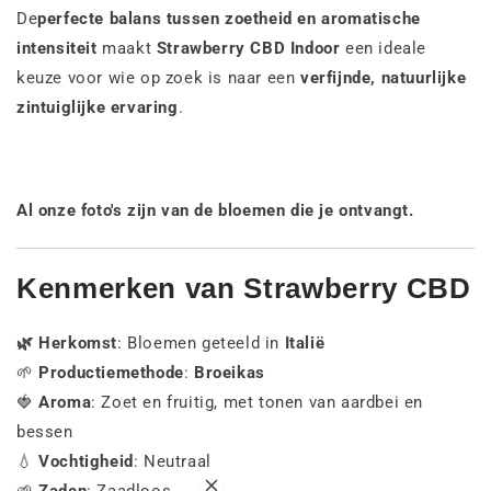
De
perfecte balans tussen zoetheid en aromatische
intensiteit
maakt
Strawberry CBD Indoor
een ideale
keuze voor wie op zoek is naar een
verfijnde, natuurlijke
zintuiglijke ervaring
.
Al onze foto's zijn van de bloemen die je ontvangt.
Kenmerken van Strawberry CBD
🌿 Herkomst
: Bloemen geteeld in
Italië
🌱
Productiemethode
:
Broeikas
🍓
Aroma
: Zoet en fruitig, met tonen van aardbei en
bessen
💧
Vochtigheid
: Neutraal