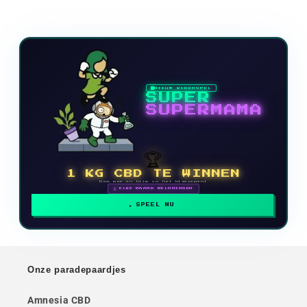
NIEUW VIDEOSPEL
SUPER
SUPERMAMA
🏆
1 KG CBD TE WINNEN
Doe mee en klim in het klassement
🗓 ELKE MAAND BELONINGEN
SPEEL NU
Onze paradepaardjes
Amnesia CBD