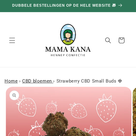
en
100G GRATIS BIJ ELKE AANKOOP VAN 100€ 🔥
doorgaan
naar
inhoud
Mand
Home
›
CBD bloemen
›
Strawberry CBD Small Buds 🍓
a naar
roductinformatie