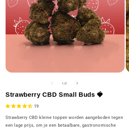
Media
M
1
2
openen
o
van
1
/
2
in
in
een
e
Strawberry CBD Small Buds 🍓
modaal
m
venster
v
19
Strawberry CBD kleine toppen worden aangeboden tegen
een lage prijs, om je een betaalbare, gastronomische