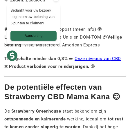
🌱
Zaden
: Zaadloos
Bedankt voor uw bezoek!
Log in om uw beloning van
5 punten te claimen!
🚚
Levering
: GLS of Chronopost (meer info) 🌍
Aansluiting
Leveringslanden
: Europese Unie en DOM-TOM 💳
Veilige
betaling
: Visa, Mastercard, American Express
THC-gehalte minder dan 0,3%
➡️
Onze
niveaus
van
CBD
❌
Product verboden voor minderjarigen.
🔞
De potentiële effecten van
Strawberry CBD Mama Kana
😌
De
Strawberry Greenhouse
staat bekend om zijn
ontspannende en kalmerende
werking, ideaal om
tot rust
te komen zonder slaperig te worden
. Dankzij het hoge