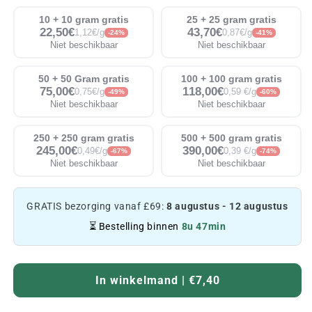
10 + 10 gram gratis
25 + 25 gram gratis
22,50€
43,70€
1,12€/g
0,87€/g
-24%
-41%
Niet beschikbaar
Niet beschikbaar
50 + 50 Gram gratis
100 + 100 gram gratis
75,00€
118,00€
0,75€/g
0,59 €/g
-49%
-60%
Niet beschikbaar
Niet beschikbaar
250 + 250 gram gratis
500 + 500 gram gratis
245,00€
390,00€
0,49€/g
0,39 €/g
-67%
-74%
Niet beschikbaar
Niet beschikbaar
GRATIS bezorging vanaf £69:
8 augustus - 12 augustus
⏳ Bestelling binnen
8u 47min
In winkelmand | €7,40