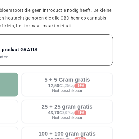
loemsoort die geen introductie nodig heeft. De kleine
 en houtachtige noten die alle CBD hennep cannabis
of klein, het formaat maakt niet uit!
1 product GRATIS
maten
5 + 5 Gram gratis
12,50€
1,25€/g
-16%
Niet beschikbaar
25 + 25 gram gratis
43,70€
0,87€/g
-41%
Niet beschikbaar
100 + 100 gram gratis