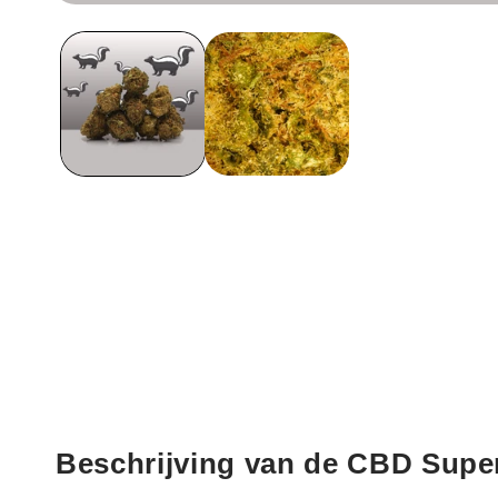
Media
1
openen
in
een
modaal
venster
Beschrijving van de CBD Supe