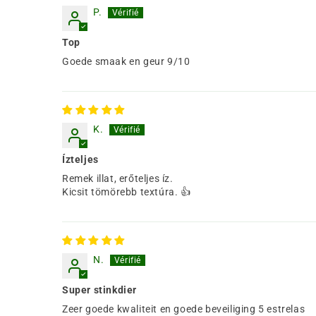
P.
Top
Goede smaak en geur 9/10
K.
Ízteljes
Remek illat, erőteljes íz.
Kicsit tömörebb textúra. 👍
N.
Super stinkdier
Zeer goede kwaliteit en goede beveiliging 5 estrelas