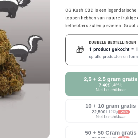
OG Kush CBD is een legendarische b
toppen hebben van nature fruitige
liefhebbers zullen plezieren. Groot 
DUBBELE BESTELLINGEN
🎁
1 product gekocht = 
op alle producten en for
2,5 + 2,5 gram gratis
7,40€
1,48€/g
Niet beschikbaar
10 + 10 gram gratis
22,50€
1,12€/g
-24%
Niet beschikbaar
50 + 50 Gram gratis