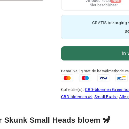
75,00€
0,75€/g
-49%
Niet beschikbaar
GRATIS bezorging 
Be
In 
Betaal veilig met de betaalmethode v
Collectie(s):
CBD-bloemen Greenho
CBD-bloemen 🌿
;
Small Buds
;
Alle
r Skunk Small Heads bloem 🦨