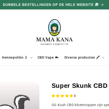
DUBBELE BESTELLINGEN OP DE HELE WEBSITE 🎁
Hennepoliën 💧
CBD Vape ☁️
Diverse producten 🖍️
Super Skunk CBD 
8
OG Kush CBD bloemtoppen zijn spec