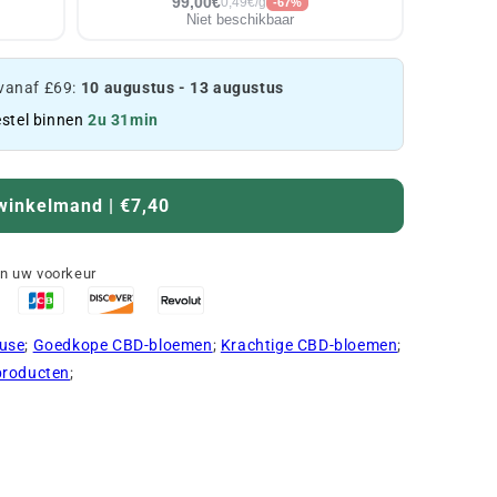
99,00€
0,49€/g
-67%
Niet beschikbaar
vanaf £69:
10 augustus - 13 augustus
stel binnen
2u 31min
winkelmand | €7,40
an uw voorkeur
use
;
Goedkope CBD-bloemen
;
Krachtige CBD-bloemen
;
 producten
;