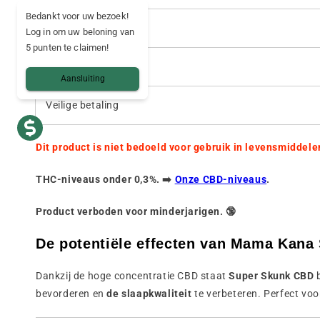
Bedankt voor uw bezoek!
Levering
Log in om uw beloning van
5 punten te claimen!
Land van levering
Aansluiting
Veilige betaling
Dit product is niet bedoeld voor gebruik in levensmiddele
THC-niveaus onder 0,3%. ➡️
Onze CBD-niveaus
.
Product verboden voor minderjarigen. 🔞
De potentiële effecten van Mama Kana
Dankzij de hoge concentratie CBD staat
Super Skunk CBD
b
bevorderen en
de slaapkwaliteit
te verbeteren. Perfect voor