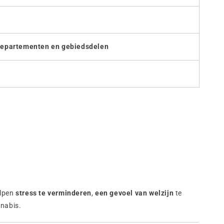
 departementen en gebiedsdelen
elpen
stress te verminderen
,
een gevoel van welzijn
te
nnabis.