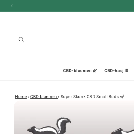
en
doorgaan
naar
inhoud
CBD-bloemen 🌿
CBD-hasj 🍫
Home
›
CBD bloemen
›
Super Skunk CBD Small Buds 🦨
Ga naar
productinformatie