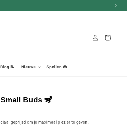
Mand
Aansluiting
Blog 📝
Nieuws
Spellen 🎮
Small Buds 🦨
iaal geprijsd om je maximaal plezier te geven.