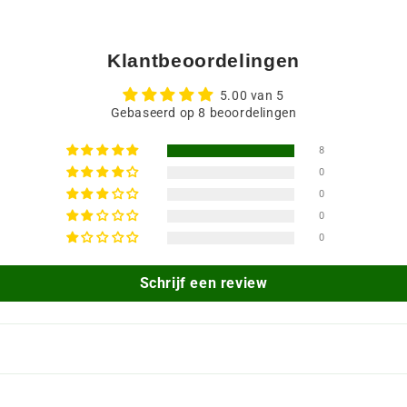
Klantbeoordelingen
5.00 van 5
Gebaseerd op 8 beoordelingen
8
0
0
0
0
Schrijf een review