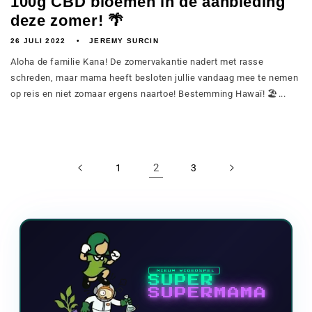
100g CBD bloemen in de aanbieding
deze zomer! 🌴
26 JULI 2022
JEREMY SURCIN
Aloha de familie Kana! De zomervakantie nadert met rasse
schreden, maar mama heeft besloten jullie vandaag mee te nemen
op reis en niet zomaar ergens naartoe! Bestemming Hawaï! 🏖️...
2
1
3
NIEUW VIDEOSPEL
SUPER
SUPERMAMA