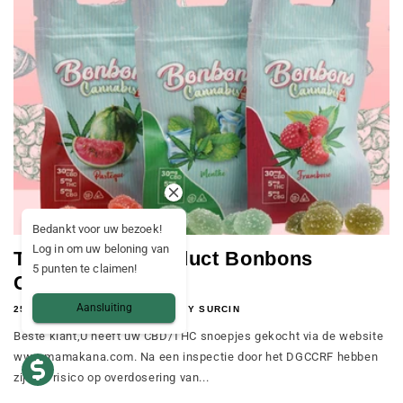
Bedankt voor uw bezoek!
Log in om uw beloning van
Terugroepen product Bonbons
5 punten te claimen!
CBD/THC
Aansluiting
25 AUGUSTUS 2023
JEREMY SURCIN
Beste klant,U heeft uw CBD/THC snoepjes gekocht via de website
www.mamakana.com. Na een inspectie door het DGCCRF hebben
zij een risico op overdosering van...