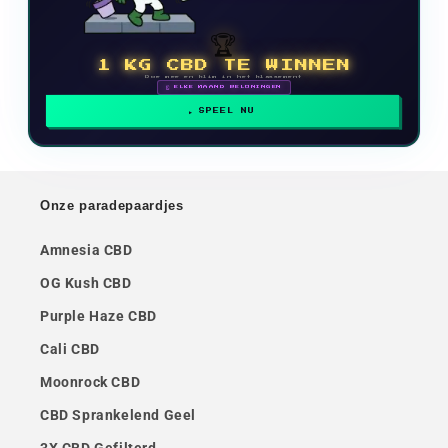
🏆
1 KG CBD TE WINNEN
Doe mee en klim in het klassement
🗓 ELKE MAAND BELONINGEN
SPEEL NU
Onze paradepaardjes
Amnesia CBD
OG Kush CBD
Purple Haze CBD
Cali CBD
Moonrock CBD
CBD Sprankelend Geel