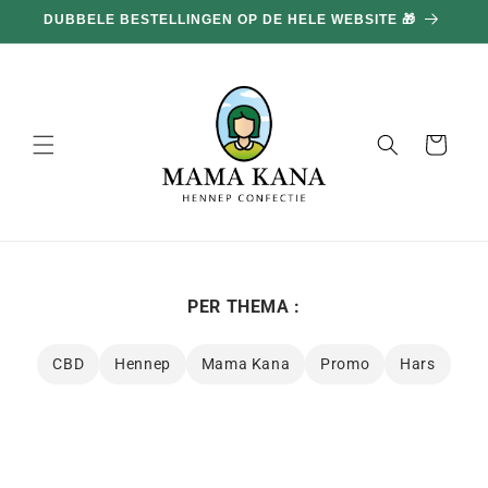
en
100G GRATIS BIJ ELKE AANKOOP VAN 100€ 🔥
doorgaan
naar
inhoud
Mand
PER THEMA :
CBD
Hennep
Mama Kana
Promo
Hars