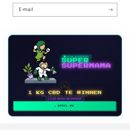
E-mail
NIEUW VIDEOSPEL
SUPER
SUPERMAMA
🏆
1 KG CBD TE WINNEN
Doe mee en klim in het klassement
🗓 ELKE MAAND BELONINGEN
SPEEL NU