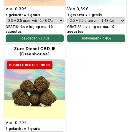
Gebruikelijke
Van
0,39€
Gebruikelijke
Van
0,39€
prijs
prijs
1 gekocht = 1 gratis
1 gekocht = 1 gratis
GRATIS* levering
op ma. 10
GRATIS* levering
op ma. 10
augustus
augustus
Toevoegen -
7,40€
Toevoegen -
7,40€
Zure Diesel CBD ⛽
[Greenhouse]
DUBBELE BESTELLINGEN
Gebruikelijke
Van
0,79€
prijs
1 gekocht = 1 gratis