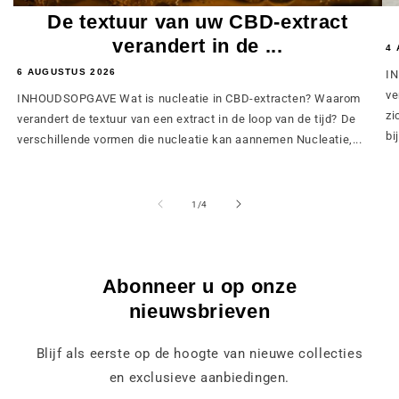
De textuur van uw CBD-extract
verandert in de ...
4 
6 AUGUSTUS 2026
IN
ve
INHOUDSOPGAVE Wat is nucleatie in CBD-extracten? Waarom
zi
verandert de textuur van een extract in de loop van de tijd? De
bij
verschillende vormen die nucleatie kan aannemen Nucleatie,...
van
1
/
4
Abonneer u op onze
nieuwsbrieven
Blijf als eerste op de hoogte van nieuwe collecties
en exclusieve aanbiedingen.