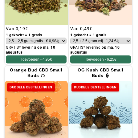
Gebruikelijke
Van
0,19€
Gebruikelijke
Van
0,49€
prijs
prijs
1 gekocht = 1 gratis
1 gekocht = 1 gratis
GRATIS* levering
op ma. 10
GRATIS* levering
op ma. 10
augustus
augustus
Toevoegen -
4,95€
Toevoegen -
6,25€
Orange Bud CBD Small
OG Kush CBD Small
Buds 🍊
Buds 👮
DUBBELE BESTELLINGEN
DUBBELE BESTELLINGEN