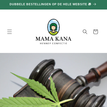
en
DUBBELE BESTELLINGEN OP DE HELE WEBSITE 🎁
doorgaan
naar
inhoud
Mand