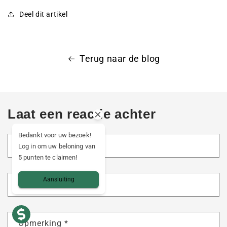
Deel dit artikel
Terug naar de blog
Laat een reactie achter
Bedankt voor uw bezoek!
Naam
*
Log in om uw beloning van
5 punten te claimen!
Aansluiting
E-mail
*
Opmerking
*