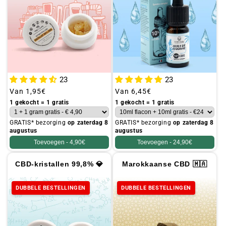
23
23
Gebruikelijke
Van
1,95€
Gebruikelijke
Van
6,45€
prijs
prijs
1 gekocht = 1 gratis
1 gekocht = 1 gratis
GRATIS* bezorging
op zaterdag 8
GRATIS* bezorging
op zaterdag 8
augustus
augustus
Toevoegen -
4,90€
Toevoegen -
24,90€
CBD-kristallen 99,8% 💎
Marokkaanse CBD 🇲🇦
DUBBELE BESTELLINGEN
DUBBELE BESTELLINGEN