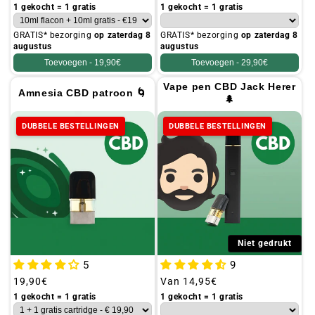
prijs
prijs
1 gekocht = 1 gratis
1 gekocht = 1 gratis
GRATIS* bezorging
op zaterdag 8
GRATIS* bezorging
op zaterdag 8
augustus
augustus
Toevoegen -
19,90€
Toevoegen -
29,90€
Vape pen CBD Jack Herer
Amnesia CBD patroon 🌀
🌲
DUBBELE BESTELLINGEN
DUBBELE BESTELLINGEN
Niet gedrukt
5
9
Gebruikelijke
19,90€
Gebruikelijke
Van
14,95€
prijs
prijs
1 gekocht = 1 gratis
1 gekocht = 1 gratis