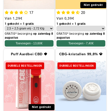
Niet gedrukt
17
20
Gebruikelijke
Van
1,29€
Gebruikelijke
Van
0,39€
prijs
prijs
1 gekocht = 1 gratis
1 gekocht = 1 gratis
GRATIS* bezorging
op zaterdag 8
GRATIS* bezorging
op zaterdag 8
augustus
augustus
Toevoegen -
13,60€
Toevoegen -
7,40€
Puff Aardbei CBD 🍓
CBG-kristallen 99,8% 💎
DUBBELE BESTELLINGEN
DUBBELE BESTELLINGEN
Niet gedrukt