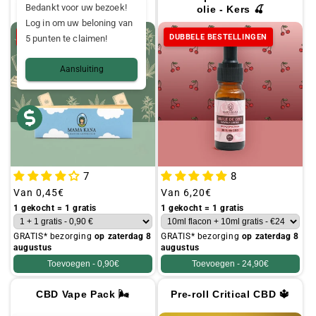
Kartonnen filters 📦
Bedankt voor uw bezoek!
olie - Kers 🍒
Log in om uw beloning van
DUBBELE BESTELLINGEN
DUBBELE BESTELLINGEN
5 punten te claimen!
Aansluiting
7
8
Gebruikelijke
Van
0,45€
Gebruikelijke
Van
6,20€
prijs
prijs
1 gekocht = 1 gratis
1 gekocht = 1 gratis
GRATIS* bezorging
op zaterdag 8
GRATIS* bezorging
op zaterdag 8
augustus
augustus
Toevoegen -
0,90€
Toevoegen -
24,90€
CBD Vape Pack 🌬️
Pre-roll Critical CBD 🔱