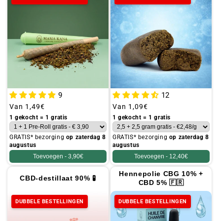
t
i
e
:
A
l
l
9
12
e
Gebruikelijke
Van
1,49€
Gebruikelijke
Van
1,09€
prijs
prijs
1 gekocht = 1 gratis
1 gekocht = 1 gratis
GRATIS* bezorging
op zaterdag 8
GRATIS* bezorging
op zaterdag 8
augustus
augustus
Toevoegen -
3,90€
Toevoegen -
12,40€
Hennepolie CBG 10% +
CBD-destillaat 90% 🧪
CBD 5% 🇫🇷
DUBBELE BESTELLINGEN
DUBBELE BESTELLINGEN