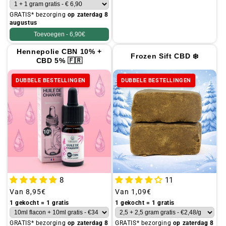
GRATIS* bezorging
op zaterdag 8
augustus
Toevoegen -
6,90€
Hennepolie CBN 10% +
Frozen Sift CBD ❄️
CBD 5% 🇫🇷
DUBBELE BESTELLINGEN
DUBBELE BESTELLINGEN
8
11
Gebruikelijke
Van
8,95€
Gebruikelijke
Van
1,09€
prijs
prijs
1 gekocht = 1 gratis
1 gekocht = 1 gratis
GRATIS* bezorging
op zaterdag 8
GRATIS* bezorging
op zaterdag 8