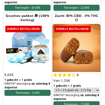
augustus
augustus
Toevoegen -
34,90€
Toevoegen -
12,40€
Goodies-pakket 🎁 (100%
Zacht 30% CBD - 0% THC
korting)
🍞
DUBBELE BESTELLINGEN
DUBBELE BESTELLINGEN
Gebruikelijke
0,00€
9
prijs
1 gekocht = 1 gratis
Gebruikelijke
Van
1,29€
GRATIS* bezorging
op zaterdag 8
prijs
1 gekocht = 1 gratis
augustus
Toevoegen -
0,00€
GRATIS* bezorging
op zaterdag 8
augustus
Toevoegen -
13,60€