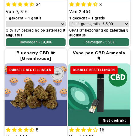
34
8
Gebruikelijke
Van
9,95€
Gebruikelijke
Van
2,45€
prijs
prijs
1 gekocht = 1 gratis
1 gekocht = 1 gratis
GRATIS* bezorging
op zaterdag 8
GRATIS* bezorging
op zaterdag 8
augustus
augustus
Toevoegen -
19,90€
Toevoegen -
5,90€
Blueberry CBD 🫐
Vape pen CBD Amnesia
[Greenhouse]
🌀
DUBBELE BESTELLINGEN
DUBBELE BESTELLINGEN
Niet gedrukt
8
16