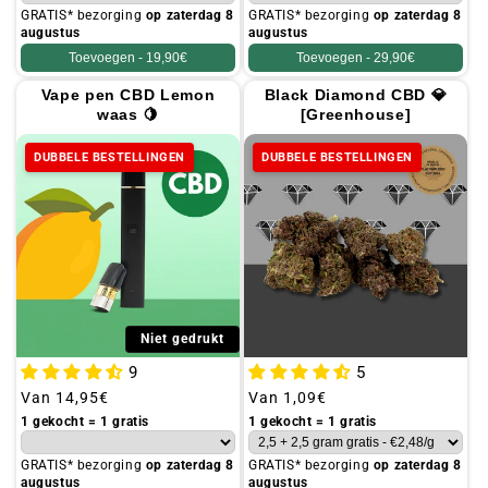
GRATIS* bezorging
op zaterdag 8
GRATIS* bezorging
op zaterdag 8
augustus
augustus
Toevoegen -
19,90€
Toevoegen -
29,90€
Vape pen CBD Lemon
Black Diamond CBD 💎
waas 🍋
[Greenhouse]
DUBBELE BESTELLINGEN
DUBBELE BESTELLINGEN
Niet gedrukt
9
5
Gebruikelijke
Van
14,95€
Gebruikelijke
Van
1,09€
prijs
prijs
1 gekocht = 1 gratis
1 gekocht = 1 gratis
GRATIS* bezorging
op zaterdag 8
GRATIS* bezorging
op zaterdag 8
augustus
augustus