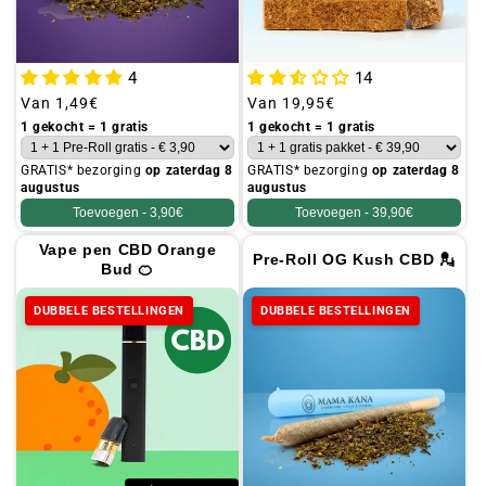
4
14
Gebruikelijke
Van
1,49€
Gebruikelijke
Van
19,95€
prijs
prijs
1 gekocht = 1 gratis
1 gekocht = 1 gratis
GRATIS* bezorging
op zaterdag 8
GRATIS* bezorging
op zaterdag 8
augustus
augustus
Toevoegen -
3,90€
Toevoegen -
39,90€
Vape pen CBD Orange
Pre-Roll OG Kush CBD 💂
Bud 🍊
DUBBELE BESTELLINGEN
DUBBELE BESTELLINGEN