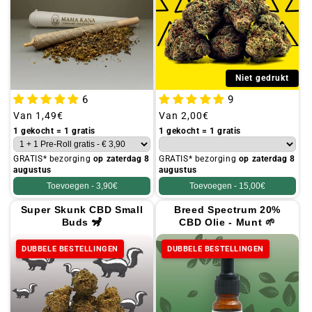
Niet gedrukt
6
9
Gebruikelijke
Van
1,49€
Gebruikelijke
Van
2,00€
prijs
prijs
1 gekocht = 1 gratis
1 gekocht = 1 gratis
GRATIS* bezorging
op zaterdag 8
GRATIS* bezorging
op zaterdag 8
augustus
augustus
Toevoegen -
3,90€
Toevoegen -
15,00€
Super Skunk CBD Small
Breed Spectrum 20%
Buds 🦨
CBD Olie - Munt 🌱
DUBBELE BESTELLINGEN
DUBBELE BESTELLINGEN