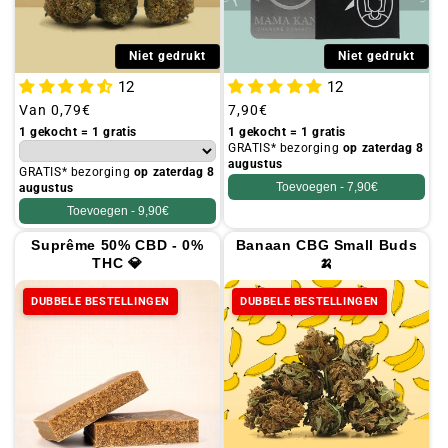
Niet gedrukt
Niet gedrukt
12
12
Gebruikelijke
Van
0,79€
Gebruikelijke
7,90€
prijs
prijs
1 gekocht = 1 gratis
1 gekocht = 1 gratis
GRATIS* bezorging
op zaterdag 8
augustus
GRATIS* bezorging
op zaterdag 8
Toevoegen -
7,90€
augustus
Toevoegen -
9,90€
Suprême 50% CBD - 0%
Banaan CBG Small Buds
THC 💎
🍌
DUBBELE BESTELLINGEN
DUBBELE BESTELLINGEN