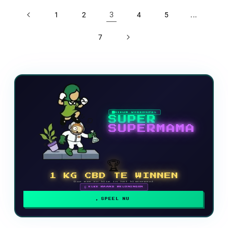
3
...
1
2
4
5
7
NIEUW VIDEOSPEL
SUPER
SUPERMAMA
🏆
1 KG CBD TE WINNEN
Doe mee en klim in het klassement
🗓 ELKE MAAND BELONINGEN
SPEEL NU