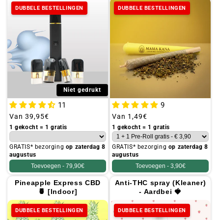
DUBBELE BESTELLINGEN
DUBBELE BESTELLINGEN
Niet gedrukt
11
9
Gebruikelijke
Van
39,95€
Gebruikelijke
Van
1,49€
prijs
prijs
1 gekocht = 1 gratis
1 gekocht = 1 gratis
GRATIS* bezorging
op zaterdag 8
GRATIS* bezorging
op zaterdag 8
augustus
augustus
Toevoegen -
79,90€
Toevoegen -
3,90€
Pineapple Express CBD
Anti-THC spray (Kleaner)
🍍 [Indoor]
- Aardbei 🍓
DUBBELE BESTELLINGEN
DUBBELE BESTELLINGEN