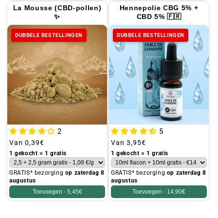
La Mousse (CBD-pollen)
Hennepolie CBG 5% +
✨
CBD 5% 🇫🇷
DUBBELE BESTELLINGEN
DUBBELE BESTELLINGEN
2
5
Gebruikelijke
Van
0,39€
Gebruikelijke
Van
3,95€
prijs
prijs
1 gekocht = 1 gratis
1 gekocht = 1 gratis
GRATIS* bezorging
op zaterdag 8
GRATIS* bezorging
op zaterdag 8
augustus
augustus
Toevoegen -
5,45€
Toevoegen -
14,90€