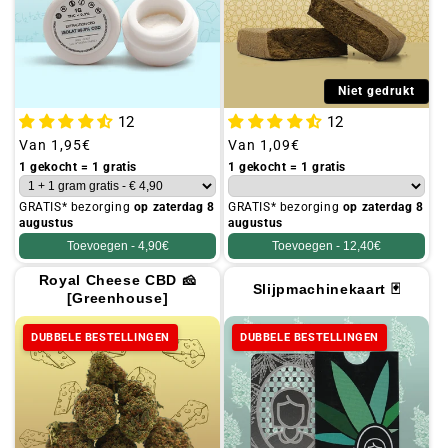
Niet gedrukt
12
12
Gebruikelijke
Van
1,95€
Gebruikelijke
Van
1,09€
prijs
prijs
1 gekocht = 1 gratis
1 gekocht = 1 gratis
GRATIS* bezorging
op zaterdag 8
GRATIS* bezorging
op zaterdag 8
augustus
augustus
Toevoegen -
4,90€
Toevoegen -
12,40€
Royal Cheese CBD 🧀
Slijpmachinekaart 🃏
[Greenhouse]
DUBBELE BESTELLINGEN
DUBBELE BESTELLINGEN