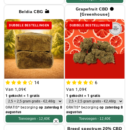
Grapefruit CBD 🟠
Beldia CBG 🏜️
[Greenhouse]
DUBBELE BESTELLINGEN
DUBBELE BESTELLINGEN
14
6
Gebruikelijke
Van
1,09€
Gebruikelijke
Van
1,09€
prijs
prijs
1 gekocht = 1 gratis
1 gekocht = 1 gratis
GRATIS* bezorging
op zaterdag 8
GRATIS* bezorging
op zaterdag 8
augustus
augustus
Toevoegen -
12,40€
Toevoegen -
12,40€
Breed spectrum 20% CBD