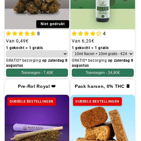
Niet gedrukt
8
4
Gebruikelijke
Van
0,49€
Gebruikelijke
Van
6,20€
prijs
prijs
1 gekocht = 1 gratis
1 gekocht = 1 gratis
GRATIS* bezorging
op zaterdag 8
GRATIS* bezorging
op zaterdag 8
augustus
augustus
Toevoegen -
7,40€
Toevoegen -
24,90€
Pre-Rol Royal 👑
Pack harsen, 0% THC 🍫
DUBBELE BESTELLINGEN
DUBBELE BESTELLINGEN