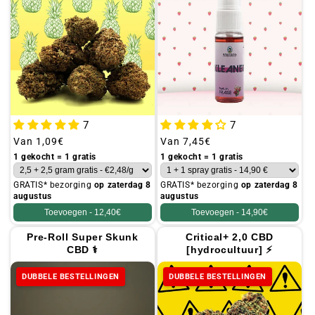
7
7
Gebruikelijke
Van
1,09€
Gebruikelijke
Van
7,45€
prijs
prijs
1 gekocht = 1 gratis
1 gekocht = 1 gratis
GRATIS* bezorging
op zaterdag 8
GRATIS* bezorging
op zaterdag 8
augustus
augustus
Toevoegen -
12,40€
Toevoegen -
14,90€
Pre-Roll Super Skunk
Critical+ 2,0 CBD
CBD ⚕
[hydrocultuur] ⚡
DUBBELE BESTELLINGEN
DUBBELE BESTELLINGEN