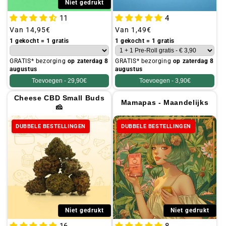
Niet gedrukt
11
4
Gebruikelijke
Van
14,95€
Gebruikelijke
Van
1,49€
prijs
prijs
1 gekocht = 1 gratis
1 gekocht = 1 gratis
GRATIS* bezorging
op zaterdag 8
GRATIS* bezorging
op zaterdag 8
augustus
augustus
Toevoegen -
29,90€
Toevoegen -
3,90€
Cheese CBD Small Buds
Mamapas - Maandelijks
🧀
DUBBELE BESTELLINGEN
DUBBELE BESTELLINGEN
Niet gedrukt
Niet gedrukt