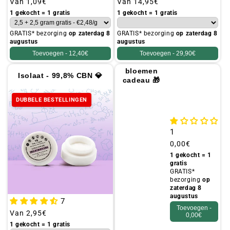
Gebruikelijke
Van
1,09€
Gebruikelijke
Van
14,95€
prijs
prijs
1 gekocht = 1 gratis
1 gekocht = 1 gratis
GRATIS* bezorging
op zaterdag 8
GRATIS* bezorging
op zaterdag 8
augustus
augustus
Toevoegen -
12,40€
Toevoegen -
29,90€
25 g
bloemen
Isolaat - 99,8% CBN 💎
cadeau 🎁
(FLYER)
DUBBELE BESTELLINGEN
1
Gebruikelijke
0,00€
prijs
1 gekocht = 1
gratis
GRATIS*
bezorging
op
zaterdag 8
augustus
7
Toevoegen -
Gebruikelijke
Van
2,95€
0,00€
prijs
1 gekocht = 1 gratis