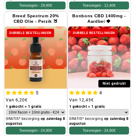
Toevoegen -
29,90€
Toevoegen -
12,40€
Breed Spectrum 20%
Bonbons CBD 1400mg -
CBD Olie - Perzik 🍑
Aardbei 🍓
DUBBELE BESTELLINGEN
DUBBELE BESTELLINGEN
Niet gedrukt
5
4
Gebruikelijke
Van
6,20€
Gebruikelijke
Van
12,45€
prijs
prijs
1 gekocht = 1 gratis
1 gekocht = 1 gratis
GRATIS* bezorging
op zaterdag 8
GRATIS* bezorging
op zaterdag 8
augustus
augustus
Toevoegen -
24,90€
Toevoegen -
24,90€