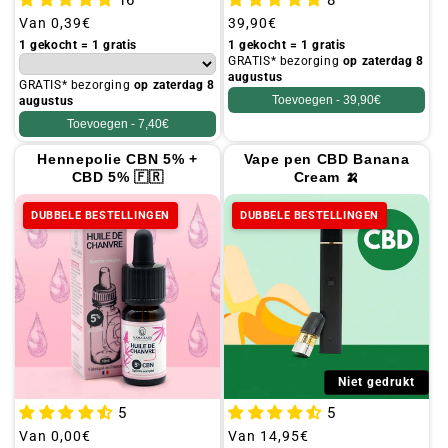
16
8
Gebruikelijke
Van
0,39€
Gebruikelijke
39,90€
prijs
prijs
1 gekocht = 1 gratis
1 gekocht = 1 gratis
GRATIS* bezorging
op zaterdag 8
augustus
GRATIS* bezorging
op zaterdag 8
Toevoegen -
39,90€
augustus
Toevoegen -
7,40€
Hennepolie CBN 5% +
Vape pen CBD Banana
CBD 5% 🇫🇷
Cream 🍌
DUBBELE BESTELLINGEN
DUBBELE BESTELLINGEN
Niet gedrukt
5
5
Gebruikelijke
Van
0,00€
Gebruikelijke
Van
14,95€