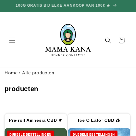
en
DUBBELE BESTELLINGEN OP DE HELE WEBSITE 🎁
doorgaan
naar
inhoud
Mand
Home
›
Alle producten
C
producten
o
l
l
Pre-roll Amnesia CBD ⚜
Ice O Lator CBD 🧊
e
c
DUBBELE BESTELLINGEN
DUBBELE BESTELLINGEN